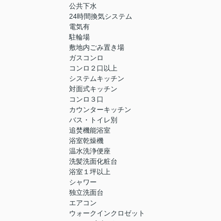
公共下水
24時間換気システム
電気有
駐輪場
敷地内ごみ置き場
ガスコンロ
コンロ２口以上
システムキッチン
対面式キッチン
コンロ３口
カウンターキッチン
バス・トイレ別
追焚機能浴室
浴室乾燥機
温水洗浄便座
洗髪洗面化粧台
浴室１坪以上
シャワー
独立洗面台
エアコン
ウォークインクロゼット