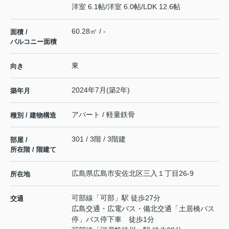
洋室 6.1帖
/
洋室 6.0帖
/
LDK 12.6帖
60.28㎡ / -
面積 /
バルコニー面積
東
向き
2024年7月(築2年)
築年月
アパート / 軽量鉄骨
種別 / 建物構造
301 / 3階 / 3階建
部屋 /
所在階 / 階建て
広島県
広島市安佐北区
三入
１丁目26-9
所在地
可部線
「
可部
」駅 徒歩27分
交通
広島交通・広電バス・備北交通「土居橋バス
停」バス停下車 徒歩1分