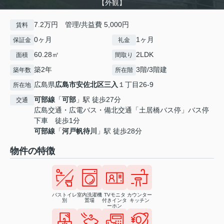
【外観】
7.2万円 管理/共益費 5,000円
賃料
0ヶ月
1ヶ月
保証金
礼金
60.28㎡
2LDK
面積
間取り
築2年
3階/3階建
築年数
所在階
広島県
広島市安佐北区
三入
１丁目26-9
所在地
可部線
「
可部
」駅 徒歩27分
交通
広島交通・広電バス・備北交通「土居橋バス停」バス停
下車 徒歩1分
可部線
「
河戸帆待川
」駅 徒歩28分
物件の特徴
バストイレ
室内洗濯機
TVモニタ
カウンター
別
置場
付きインタ
キッチン
ーホン