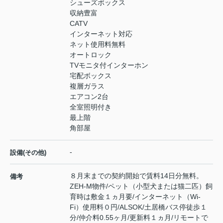
シューズボックス
収納豊富
CATV
インターネット対応
ネット使用料無料
オートロック
TVモニタ付インターホン
宅配ボックス
複層ガラス
エアコン2台
全室照明付き
最上階
角部屋
-
設備(その他)
８月末までの契約開始で賃料14日分無料。
備考
ZEH-M物件/ペット（小型犬または猫二匹）飼
育時は敷金１ヵ月要/インターネット（Wi-
Fi）使用料０円/ALSOK/土居橋バス停徒歩１
分/仲介料0.55ヶ月/更新料１ヵ月/リモートで