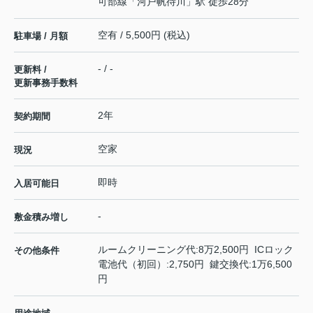
可部線
「
河戸帆待川
」駅 徒歩28分
空有 / 5,500円 (税込)
駐車場 / 月額
- / -
更新料 /
更新事務手数料
2年
契約期間
空家
現況
即時
入居可能日
-
敷金積み増し
ルームクリーニング代:8万2,500円 ICロック
その他条件
電池代（初回）:2,750円 鍵交換代:1万6,500
円
-