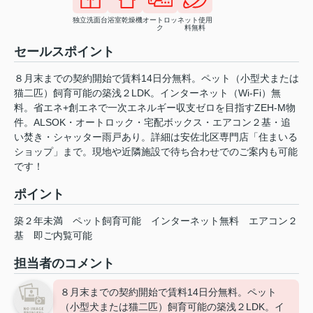
独立洗面台
浴室乾燥機
オートロッ
ネット使用
ク
料無料
セールスポイント
８月末までの契約開始で賃料14日分無料。ペット（小型犬または
猫二匹）飼育可能の築浅２LDK。インターネット（Wi-Fi）無
料。省エネ+創エネで一次エネルギー収支ゼロを目指すZEH-M物
件。ALSOK・オートロック・宅配ボックス・エアコン２基・追
い焚き・シャッター雨戸あり。詳細は安佐北区専門店「住まいる
ショップ」まで。現地や近隣施設で待ち合わせでのご案内も可能
です！
ポイント
築２年未満
ペット飼育可能
インターネット無料
エアコン２
基
即ご内覧可能
担当者のコメント
８月末までの契約開始で賃料14日分無料。ペット
（小型犬または猫二匹）飼育可能の築浅２LDK。イ