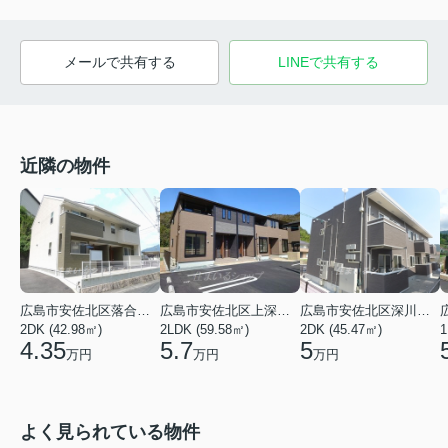
メールで共有する
LINEで共有する
近隣の物件
広島市安佐北区落合南９丁目
広島市安佐北区上深川町
広島市安佐北区深川５丁目
2DK (42.98㎡)
2LDK (59.58㎡)
2DK (45.47㎡)
1
4.35
5.7
5
万円
万円
万円
よく見られている物件