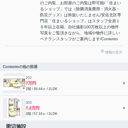
のご内覧、お部屋のご内覧は即可能/「住まい
るショップ」では（除菌消臭費用・消火器・
防災グッズ）は斡旋いたしません/安佐北区専
門店「住まいるショップ」はスタッフ全員１
６年以上在籍。自社撮影100万枚以上の物件
写真をご覧頂きながら、地域や物件に詳しい
ベテランスタッフがご案内します/Contento
情報の見方
Contentoの他の部屋
202
7万円
2階 / 56.44㎡ / 2LDK
303
7.2万円
3階 / 57.16㎡ / 2LDK
周辺施設