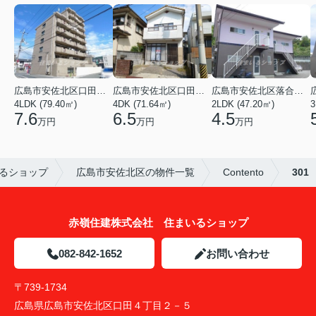
広島市安佐北区口田３丁目
広島市安佐北区口田５丁目
広島市安佐北区落合南９丁目
4LDK (79.40㎡)
4DK (71.64㎡)
2LDK (47.20㎡)
3
7.6
6.5
4.5
万円
万円
万円
るショップ
広島市安佐北区の物件一覧
Contento
301
赤嶺住建株式会社 住まいるショップ
082-842-1652
お問い合わせ
〒739-1734
広島県広島市安佐北区口田４丁目２－５