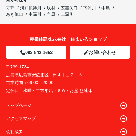
可部
河戸帆待川
玖村
安芸矢口
下深川
中島
あき亀山
中深川
向原
上深川
赤嶺住建株式会社 住まいるショップ
082-842-1652
お問い合わせ
〒739-1734
広島県広島市安佐北区口田４丁目２－５
営業時間：
09:00～20:00
定休日：
水曜・年末年始・ＧＷ・お盆 盆連休
トップページ
アクセスマップ
会社概要