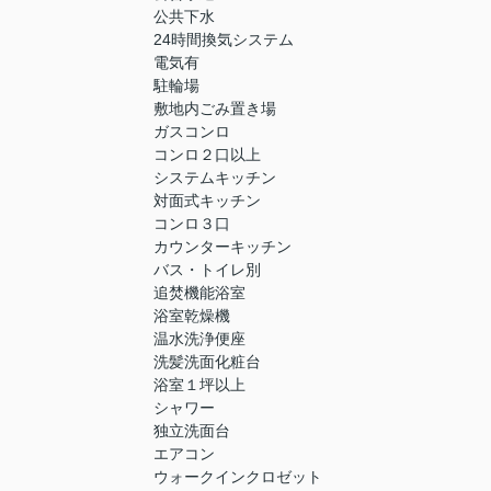
公共下水
24時間換気システム
電気有
駐輪場
敷地内ごみ置き場
ガスコンロ
コンロ２口以上
システムキッチン
対面式キッチン
コンロ３口
カウンターキッチン
バス・トイレ別
追焚機能浴室
浴室乾燥機
温水洗浄便座
洗髪洗面化粧台
浴室１坪以上
シャワー
独立洗面台
エアコン
ウォークインクロゼット