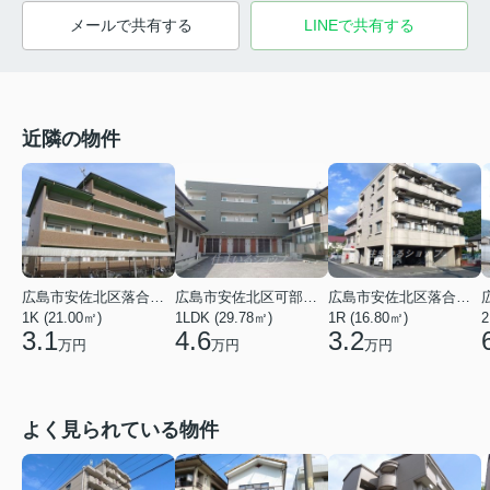
メールで共有する
LINEで共有する
近隣の物件
広島市安佐北区落合１丁目
広島市安佐北区可部１丁目
広島市安佐北区落合２丁目
1K (21.00㎡)
1LDK (29.78㎡)
1R (16.80㎡)
2
3.1
4.6
3.2
万円
万円
万円
よく見られている物件