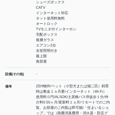
シューズボックス
CATV
インターネット対応
ネット使用料無料
オートロック
TVモニタ付インターホン
宅配ボックス
複層ガラス
エアコン2台
全室照明付き
最上階
角部屋
-
設備(その他)
ZEH物件/ペット（小型犬または猫二匹）飼育
備考
時は敷金１ヵ月要/インターネット（Wi-Fi）
使用料０円/ALSOK/土居橋バス停徒歩１分/仲
介料0.55ヶ月/更新料１ヵ月/リモートでのご内
覧、お部屋のご内覧は即可能/「住まいるショ
ップ」では（除菌消臭費用・消火器・防災グ