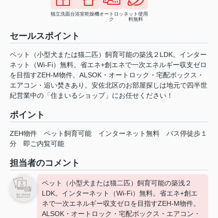
独立洗面台
浴室乾燥機
オートロッ
ネット使用
ク
料無料
セールスポイント
ペット（小型犬または猫二匹）飼育可能の築浅２LDK。インター
ネット（Wi-Fi）無料。省エネ+創エネで一次エネルギー収支ゼロ
を目指すZEH-M物件。ALSOK・オートロック・宅配ボックス・
エアコン・追い焚きあり。安佐北区のお部屋探しは地元で四半世
紀営業中の「住まいるショップ」にお任せください！
ポイント
ZEH物件
ペット飼育可能
インターネット無料
バス停徒歩１
分
即ご内覧可能
担当者のコメント
ペット（小型犬または猫二匹）飼育可能の築浅２
LDK。インターネット（Wi-Fi）無料。省エネ+創エ
ネで一次エネルギー収支ゼロを目指すZEH-M物件。
ALSOK・オートロック・宅配ボックス・エアコン・