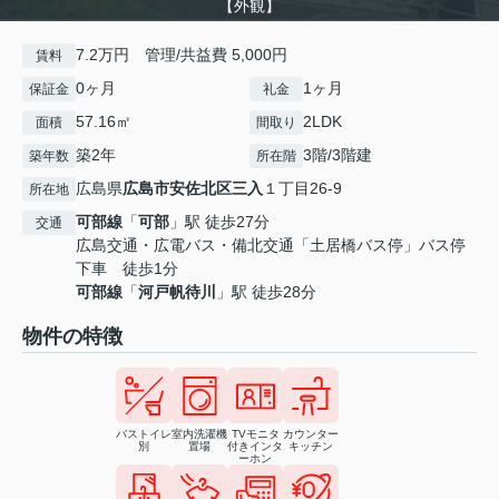
【外観】
7.2万円 管理/共益費 5,000円
賃料
0ヶ月
1ヶ月
保証金
礼金
57.16㎡
2LDK
面積
間取り
築2年
3階/3階建
築年数
所在階
広島県
広島市安佐北区
三入
１丁目26-9
所在地
可部線
「
可部
」駅 徒歩27分
交通
広島交通・広電バス・備北交通「土居橋バス停」バス停
下車 徒歩1分
可部線
「
河戸帆待川
」駅 徒歩28分
物件の特徴
バストイレ
室内洗濯機
TVモニタ
カウンター
別
置場
付きインタ
キッチン
ーホン