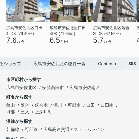
広島市安佐北区口田３丁目
広島市安佐北区口田５丁目
広島市安佐北区落合２丁目
4LDK (79.40㎡)
4DK (71.64㎡)
3LDK (62.52㎡)
2
7.6
6.5
5.7
万円
万円
万円
るショップ
広島市安佐北区の物件一覧
Contento
303
市区町村から探す
広島市安佐北区
安芸高田市
広島市安佐南区
町名から探す
亀山
落合
落合南
深川
可部南
口田
口田南
可部
三入
上深川町
沿線から探す
芸備線
可部線
広島高速交通アストラムライン
駅から探す