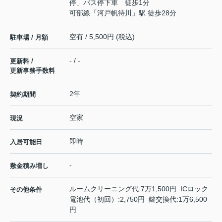
停」バス停下車 徒歩1分
可部線
「
河戸帆待川
」駅 徒歩28分
空有 / 5,500円 (税込)
駐車場 / 月額
- / -
更新料 /
更新事務手数料
2年
契約期間
空家
現況
即時
入居可能日
-
敷金積み増し
ルームクリーニング代:7万1,500円 ICロック
その他条件
電池代（初回）:2,750円 鍵交換代:1万6,500
円