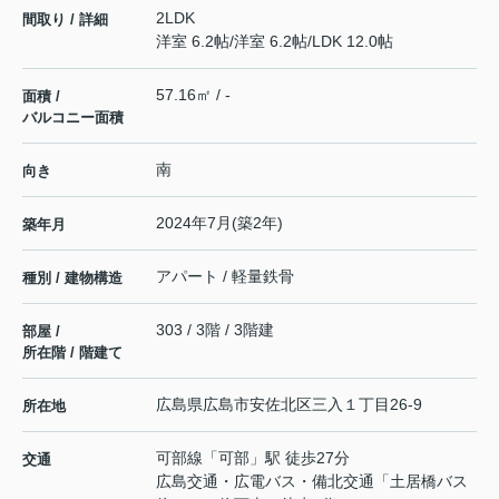
2LDK
間取り / 詳細
洋室 6.2帖
/
洋室 6.2帖
/
LDK 12.0帖
57.16㎡ / -
面積 /
バルコニー面積
南
向き
2024年7月(築2年)
築年月
アパート / 軽量鉄骨
種別 / 建物構造
303 / 3階 / 3階建
部屋 /
所在階 / 階建て
広島県
広島市安佐北区
三入
１丁目26-9
所在地
可部線
「
可部
」駅 徒歩27分
交通
広島交通・広電バス・備北交通「土居橋バス