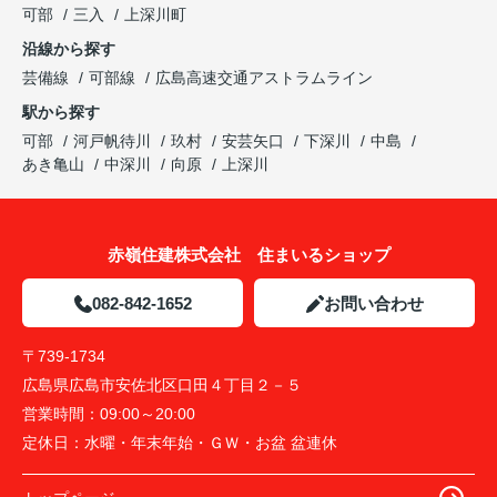
可部
三入
上深川町
沿線から探す
芸備線
可部線
広島高速交通アストラムライン
駅から探す
可部
河戸帆待川
玖村
安芸矢口
下深川
中島
あき亀山
中深川
向原
上深川
赤嶺住建株式会社 住まいるショップ
082-842-1652
お問い合わせ
〒739-1734
広島県広島市安佐北区口田４丁目２－５
営業時間：
09:00～20:00
定休日：
水曜・年末年始・ＧＷ・お盆 盆連休