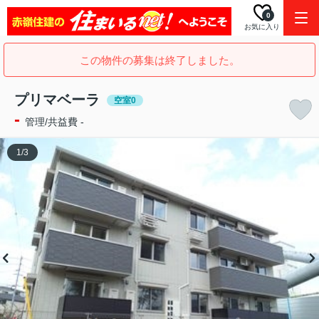
0
お気に入り
この物件の募集は終了しました。
プリマベーラ
空室0
-
管理/共益費 -
1
/
3