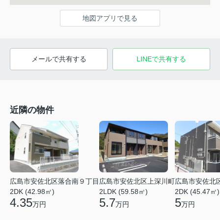
地図アプリで見る
メールで共有する
LINEで共有する
近隣の物件
広島市安佐北区落合南９丁目
広島市安佐北区上深川町
広島市安佐北
2DK (42.98㎡)
2LDK (59.58㎡)
2DK (45.47㎡)
4.35
5.7
5
万円
万円
万円