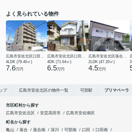
よく見られている物件
広島市安佐北区口田３丁目
広島市安佐北区口田５丁目
広島市安佐北区落合南９丁目
4LDK (79.40㎡)
4DK (71.64㎡)
2LDK (47.20㎡)
3
7.6
6.5
4.5
万円
万円
万円
ップ
広島市安佐北区の物件一覧
可部駅
プリマベーラ
市区町村から探す
広島市安佐北区
安芸高田市
広島市安佐南区
町名から探す
亀山
落合
落合南
深川
可部南
口田
口田南