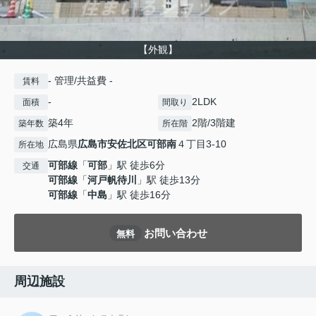
【外観】
- 管理/共益費 -
賃料
-
2LDK
面積
間取り
築4年
2階/3階建
築年数
所在階
広島県
広島市安佐北区
可部南
４丁目3-10
所在地
可部線
「
可部
」駅 徒歩6分
交通
可部線
「
河戸帆待川
」駅 徒歩13分
可部線
「
中島
」駅 徒歩16分
お問い合わせ
無料
周辺施設