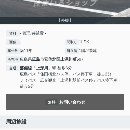
【外観】
- 管理/共益費 -
賃料
-
1LDK
面積
間取り
築11年
1階/2階建
築年数
所在階
広島県
広島市安佐北区
上深川町
597
所在地
芸備線
「
上深川
」駅 徒歩6分
交通
広島バス「住田橋北バス停」バス停下車 徒歩2分
ＪＲバス・広交観光「上深川駅前バス停」バス停下車
徒歩5分
お問い合わせ
無料
周辺施設