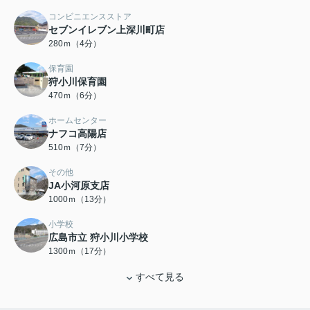
コンビニエンスストア
セブンイレブン上深川町店
280ｍ（4分）
保育園
狩小川保育園
470ｍ（6分）
ホームセンター
ナフコ高陽店
510ｍ（7分）
その他
JA小河原支店
1000ｍ（13分）
小学校
広島市立 狩小川小学校
1300ｍ（17分）
すべて見る