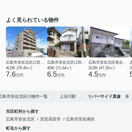
よく見られている物件
広島市安佐北区口田３丁目
広島市安佐北区口田５丁目
広島市安佐北区落合南９丁目
4LDK (79.40㎡)
4DK (71.64㎡)
2LDK (47.20㎡)
3
7.6
6.5
4.5
万円
万円
万円
広島市安佐北区の物件一覧
上深川駅
リバーサイド真倉 Ｇ
市区町村から探す
広島市安佐北区
安芸高田市
広島市安佐南区
町名から探す