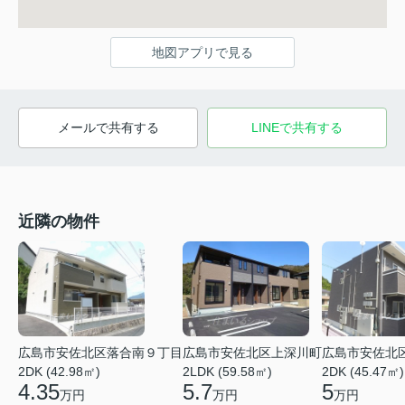
地図アプリで見る
メールで共有する
LINEで共有する
近隣の物件
広島市安佐北区落合南９丁目
広島市安佐北区上深川町
広島市安佐北
2DK (42.98㎡)
2LDK (59.58㎡)
2DK (45.47㎡)
4.35
5.7
5
万円
万円
万円