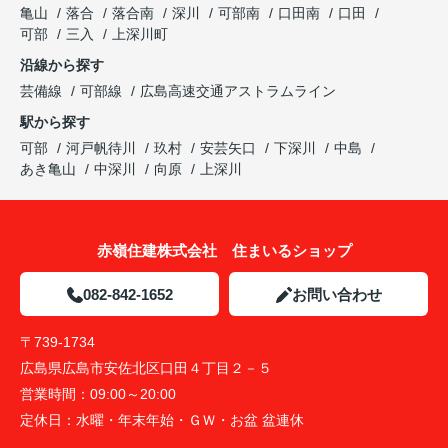
亀山
落合
落合南
深川
可部南
口田南
口田
可部
三入
上深川町
沿線から探す
芸備線
可部線
広島高速交通アストラムライン
駅から探す
可部
河戸帆待川
玖村
安芸矢口
下深川
中島
あき亀山
中深川
向原
上深川
赤嶺住建株式会社 住まいるショップ
082-842-1652
お問い合わせ
〒739-1734
広島県広島市安佐北区口田４丁目２－５
営業時間：
09:00～20:00
定休日：
水曜・年末年始・ＧＷ・お盆 盆連休