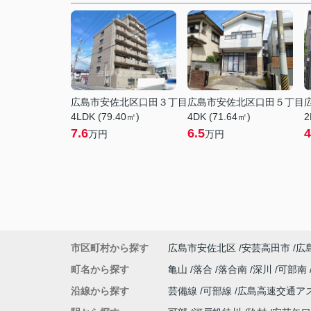
広島市安佐北区口田３丁目
広島市安佐北区口田５丁目
4LDK (79.40㎡)
4DK (71.64㎡)
2
7.6
6.5
4
万円
万円
市区町村から探す
広島市安佐北区
安芸高田市
広
町名から探す
亀山
落合
落合南
深川
可部南
沿線から探す
芸備線
可部線
広島高速交通ア