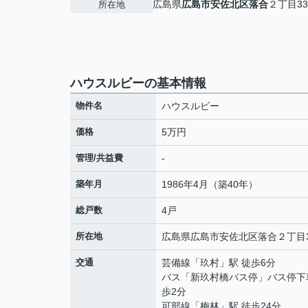
広島県
広島市安佐北区
落合
２丁目33
所在地
ハウスルビーの基本情報
物件名
ハウスルビー
価格
5万円
管理/共益費
-
築年月
1986年4月（築40年）
総戸数
4戸
所在地
広島県
広島市安佐北区
落合
２丁目3
交通
芸備線
「
玖村
」駅 徒歩6分
バス「新玖村橋バス停」バス停下
歩2分
可部線
「
梅林
」駅 徒歩24分