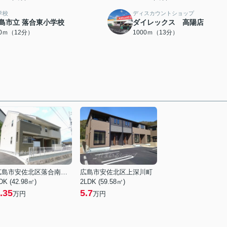
学校
ディスカウントショップ
島市立 落合東小学校
ダイレックス 高陽店
00ｍ（12分）
1000ｍ（13分）
広島市安佐北区落合南９丁目
広島市安佐北区上深川町
DK (42.98㎡)
2LDK (59.58㎡)
.35
5.7
万円
万円