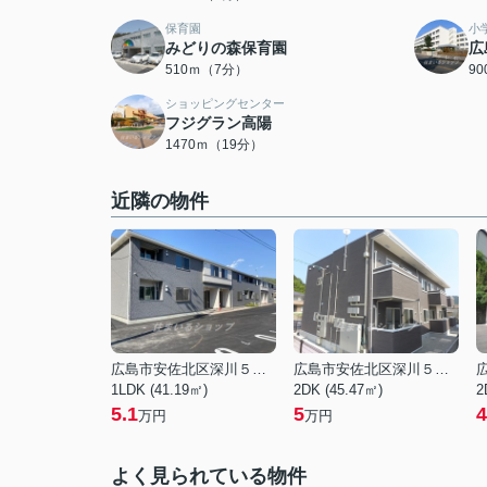
保育園
小
みどりの森保育園
広
510ｍ（7分）
9
ショッピングセンター
フジグラン高陽
1470ｍ（19分）
近隣の物件
広島市安佐北区深川５丁目
広島市安佐北区深川５丁目
1LDK (41.19㎡)
2DK (45.47㎡)
2
5.1
5
4
万円
万円
よく見られている物件