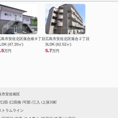
広島市安佐北区落合南９丁目
広島市安佐北区落合２丁目
LDK (47.20㎡)
3LDK (62.52㎡)
.5
5.7
万円
万円
島市安佐南区
口田
口田南
可部
三入
上深川町
ストラムライン