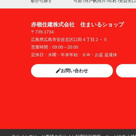
駅から探す
可部
河戸帆待川
玖村
安芸矢口
赤嶺住建株式会社 住まいるショップ
〒739-1734
広島県広島市安佐北区口田４丁目２－５
営業時間：
09:00～20:00
定休日：
水曜・年末年始・ＧＷ・お盆 盆連休
お問い合わせ