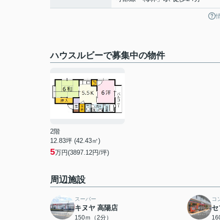
ハウスルビーで募集中の物件
2階
12.83坪 (42.43㎡)
5
万円(3897.12円/坪)
周辺施設
スーパー
コ
キヌヤ 高陽店
セ
150ｍ（2分）
1