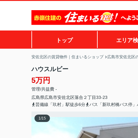
トップ
エリア
安佐北区の賃貸物件｜住まいるショップ
広島市安佐北区
ハウスルビー
5万円
管理/共益費 -
広島県
広島市安佐北区
落合
２丁目33-23
芸備線「玖村」駅徒歩6分
バス「新玖村橋バス停」
1
/
15