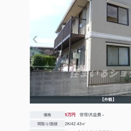
【外観】
5万円
管理/共益費
-
価格
2K/42.43㎡
間取り/面積