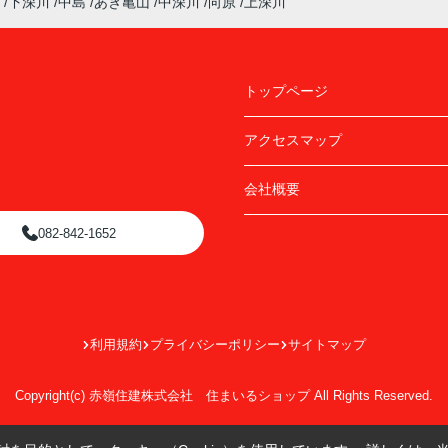
下深川
中島
あき亀山
中深川
向原
上深川
トップページ
アクセスマップ
会社概要
082-842-1652
利用規約
プライバシーポリシー
サイトマップ
Copyright(c) 赤嶺住建株式会社 住まいるショップ All Rights Reserved.