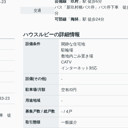
芸備線
「
玖村
」駅 徒歩6分
-23
バス「新玖村橋バス停」バス停下車 徒
交通
分
可部線
「
梅林
」駅 徒歩24分
ハウスルビーの詳細情報
設備条件
閑静な住宅地
駐輪場
敷地内ごみ置き場
CATV
インターネット対応
設備(その他)
-
駐車場/月額
空有/0円
3-23
用途地域
-
募集戸数 / 総戸数
- / 4戸
車 徒
取引態様
一般媒介