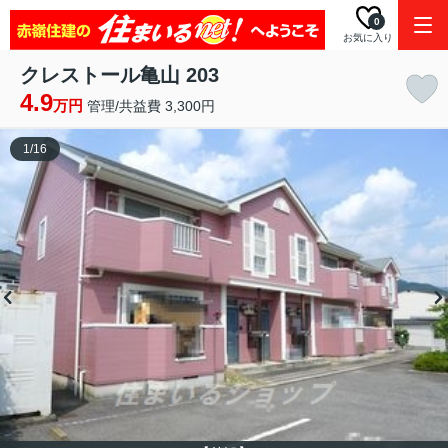
0
お気に入り
クレストール亀山 203
4.9
万円
管理/共益費 3,300円
1
/
16