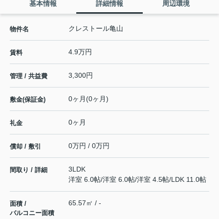
基本情報
詳細情報
周辺環境
クレストール亀山
物件名
4.9万円
賃料
3,300円
管理 / 共益費
0ヶ月(0ヶ月)
敷金(保証金)
0ヶ月
礼金
0万円 / 0万円
償却 / 敷引
3LDK
間取り / 詳細
洋室 6.0帖
/
洋室 6.0帖
/
洋室 4.5帖
/
LDK 11.0帖
65.57㎡ / -
面積 /
バルコニー面積