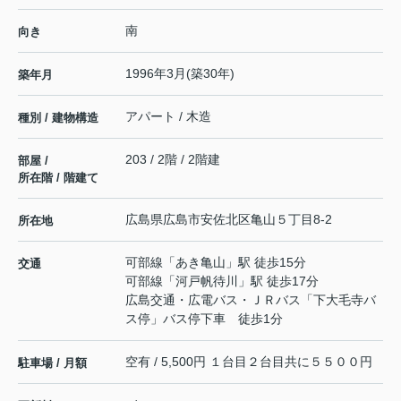
南
向き
1996年3月(築30年)
築年月
アパート / 木造
種別 / 建物構造
203 / 2階 / 2階建
部屋 /
所在階 / 階建て
広島県
広島市安佐北区
亀山
５丁目8-2
所在地
可部線
「
あき亀山
」駅 徒歩15分
交通
可部線
「
河戸帆待川
」駅 徒歩17分
広島交通・広電バス・ＪＲバス「下大毛寺バ
ス停」バス停下車 徒歩1分
空有 / 5,500円 １台目２台目共に５５００円
駐車場 / 月額