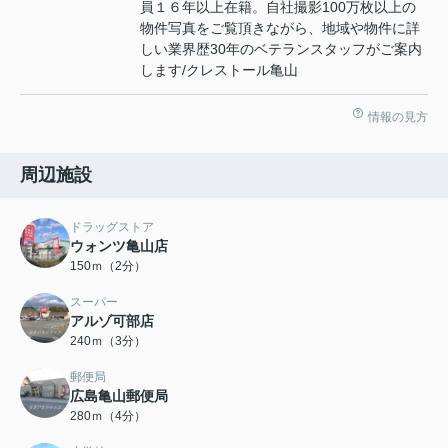
員１６年以上在籍。自社撮影100万枚以上の
物件写真をご覧頂きながら、地域や物件に詳
しい業界歴30年のベテランスタッフがご案内
します/クレストール亀山
情報の見方
周辺施設
ドラッグストア
ウォンツ亀山店
150ｍ（2分）
スーパー
アルゾ可部店
240ｍ（3分）
郵便局
広島亀山郵便局
280ｍ（4分）