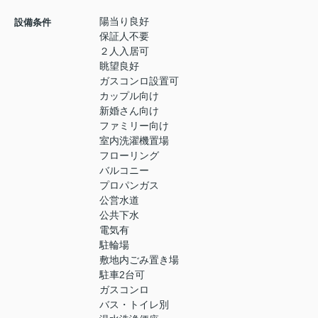
陽当り良好
設備条件
保証人不要
２人入居可
眺望良好
ガスコンロ設置可
カップル向け
新婚さん向け
ファミリー向け
室内洗濯機置場
フローリング
バルコニー
プロパンガス
公営水道
公共下水
電気有
駐輪場
敷地内ごみ置き場
駐車2台可
ガスコンロ
バス・トイレ別