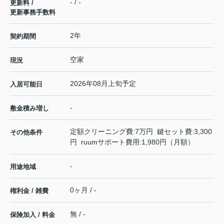
- / -
更新料 /
更新事務手数料
2年
契約期間
空家
現況
2026年08月上旬予定
入居可能日
-
敷金積み増し
定額クリーニング費:7万円 鍵セット費:3,300
その他条件
円 ruumサポート費用:1,980円（月額）
-
用途地域
0ヶ月 / -
権利金 / 雑費
無 / -
保険加入 / 料金