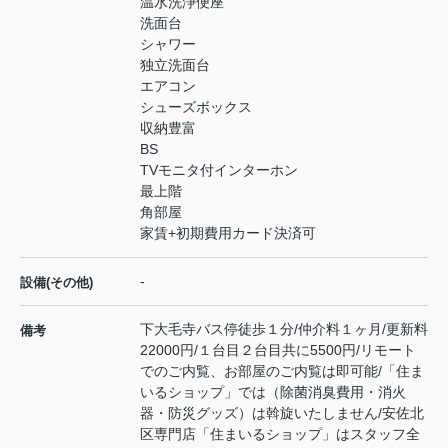
温水洗浄便座
洗面台
シャワー
独立洗面台
エアコン
シューズボックス
収納豊富
BS
TVモニタ付インターホン
最上階
角部屋
家賃+初期費用カード決済可
-
設備(その他)
下大毛寺バス停徒歩１分/仲介料１ヶ月/更新料
備考
22000円/１台目２台目共に5500円/リモート
でのご内覧、お部屋のご内覧は即可能/「住ま
いるショップ」では（除菌消臭費用・消火
器・防災グッズ）は斡旋いたしません/安佐北
区専門店「住まいるショップ」はスタッフ全