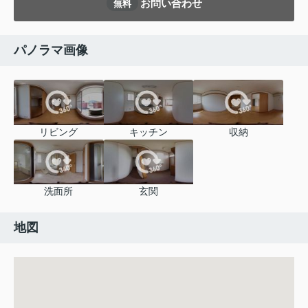
お問い合わせ
無料
パノラマ画像
リビング
キッチン
収納
洗面所
玄関
地図