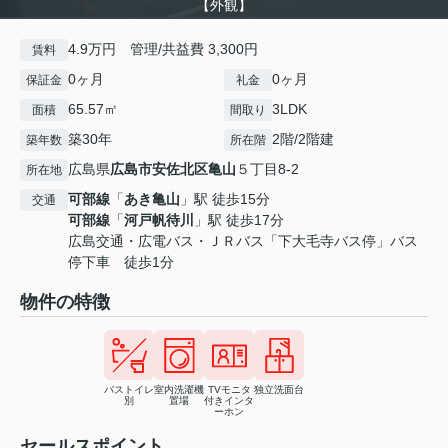
【外観】
4.9万円 管理/共益費 3,300円
賃料
0ヶ月
0ヶ月
保証金
礼金
65.57㎡
3LDK
面積
間取り
築30年
2階/2階建
築年数
所在階
広島県
広島市安佐北区
亀山
５丁目8-2
所在地
可部線
「
あき亀山
」駅 徒歩15分
交通
可部線
「
河戸帆待川
」駅 徒歩17分
広島交通・広電バス・ＪＲバス「下大毛寺バス停」バス
停下車 徒歩1分
物件の特徴
バストイレ
室内洗濯機
TVモニタ
独立洗面台
別
置場
付きインタ
ーホン
セールスポイント