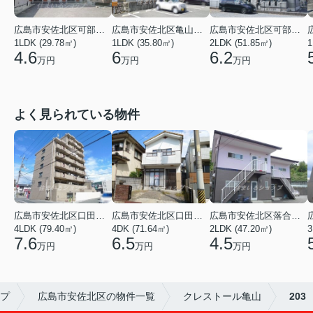
広島市安佐北区可部１丁目
広島市安佐北区亀山南２丁目
広島市安佐北区可部４丁目
1LDK (29.78㎡)
1LDK (35.80㎡)
2LDK (51.85㎡)
1
4.6
6
6.2
万円
万円
万円
よく見られている物件
広島市安佐北区口田３丁目
広島市安佐北区口田５丁目
広島市安佐北区落合南９丁目
4LDK (79.40㎡)
4DK (71.64㎡)
2LDK (47.20㎡)
3
7.6
6.5
4.5
万円
万円
万円
プ
広島市安佐北区の物件一覧
クレストール亀山
203