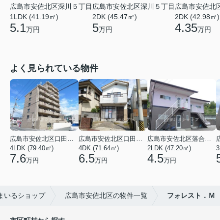
広島市安佐北区深川５丁目
広島市安佐北区深川５丁目
広島市安佐北
1LDK (41.19㎡)
2DK (45.47㎡)
2DK (42.98㎡)
5.1
5
4.35
万円
万円
万円
よく見られている物件
広島市安佐北区口田３丁目
広島市安佐北区口田５丁目
広島市安佐北区落合南９丁目
4LDK (79.40㎡)
4DK (71.64㎡)
2LDK (47.20㎡)
3
7.6
6.5
4.5
万円
万円
万円
まいるショップ
広島市安佐北区の物件一覧
フォレスト．Ｍ