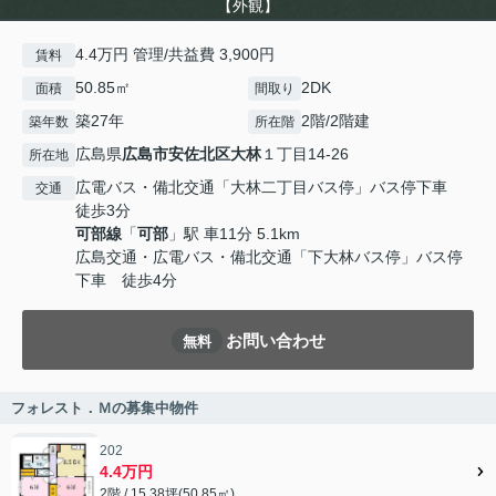
【外観】
4.4万円 管理/共益費 3,900円
賃料
50.85㎡
2DK
面積
間取り
築27年
2階/2階建
築年数
所在階
広島県
広島市安佐北区
大林
１丁目14-26
所在地
広電バス・備北交通「大林二丁目バス停」バス停下車
交通
徒歩3分
可部線
「
可部
」駅 車11分 5.1km
広島交通・広電バス・備北交通「下大林バス停」バス停
下車 徒歩4分
お問い合わせ
無料
フォレスト．Ｍの募集中物件
202
4.4万円
2階 / 15.38坪(50.85㎡)