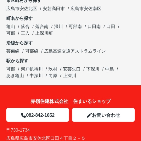
市区町村から探す
広島市安佐北区
安芸高田市
広島市安佐南区
町名から探す
亀山
落合
落合南
深川
可部南
口田南
口田
可部
三入
上深川町
沿線から探す
芸備線
可部線
広島高速交通アストラムライン
駅から探す
可部
河戸帆待川
玖村
安芸矢口
下深川
中島
あき亀山
中深川
向原
上深川
赤嶺住建株式会社 住まいるショップ
082-842-1652
お問い合わせ
〒739-1734
広島県広島市安佐北区口田４丁目２－５