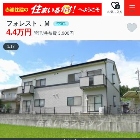
0
お気に入り
フォレスト．Ｍ
空室1
4.4万円
管理/共益費 3,900円
1
/
17