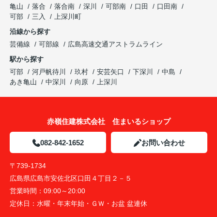
亀山
落合
落合南
深川
可部南
口田
口田南
可部
三入
上深川町
沿線から探す
芸備線
可部線
広島高速交通アストラムライン
駅から探す
可部
河戸帆待川
玖村
安芸矢口
下深川
中島
あき亀山
中深川
向原
上深川
赤嶺住建株式会社 住まいるショップ
082-842-1652
お問い合わせ
〒739-1734
広島県広島市安佐北区口田４丁目２－５
営業時間：
09:00～20:00
定休日：
水曜・年末年始・ＧＷ・お盆 盆連休