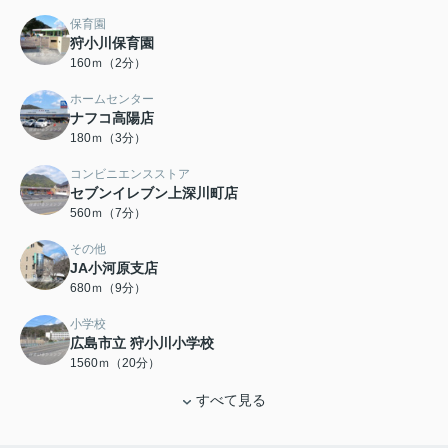
保育園
狩小川保育園
160ｍ（2分）
ホームセンター
ナフコ高陽店
180ｍ（3分）
コンビニエンスストア
セブンイレブン上深川町店
560ｍ（7分）
その他
JA小河原支店
680ｍ（9分）
小学校
広島市立 狩小川小学校
1560ｍ（20分）
すべて見る