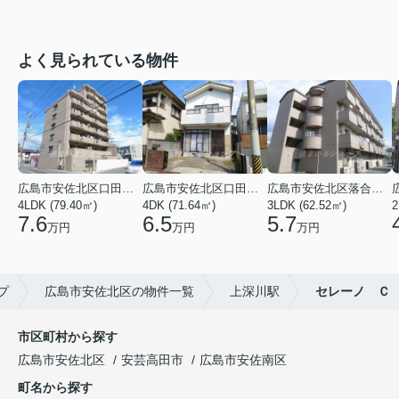
よく見られている物件
広島市安佐北区口田３丁目
広島市安佐北区口田５丁目
広島市安佐北区落合２丁目
4LDK (79.40㎡)
4DK (71.64㎡)
3LDK (62.52㎡)
2
7.6
6.5
5.7
万円
万円
万円
プ
広島市安佐北区の物件一覧
上深川駅
セレーノ Ｃ
市区町村から探す
広島市安佐北区
安芸高田市
広島市安佐南区
町名から探す