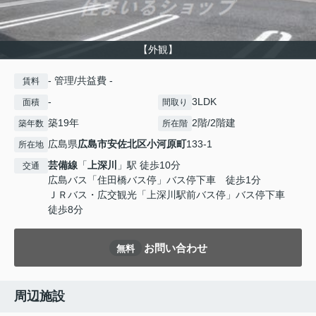
【外観】
- 管理/共益費 -
賃料
-
3LDK
面積
間取り
築19年
2階/2階建
築年数
所在階
広島県
広島市安佐北区
小河原町
133-1
所在地
芸備線
「
上深川
」駅 徒歩10分
交通
広島バス「住田橋バス停」バス停下車 徒歩1分
ＪＲバス・広交観光「上深川駅前バス停」バス停下車
徒歩8分
お問い合わせ
無料
周辺施設