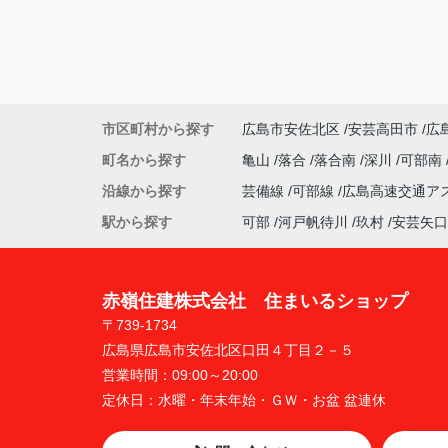
市区町村から探す
広島市安佐北区
安芸高田市
広
町名から探す
亀山
落合
落合南
深川
可部南
沿線から探す
芸備線
可部線
広島高速交通ア
駅から探す
可部
河戸帆待川
玖村
安芸矢口
赤嶺住建株式会社 住まいるショップ
〒739-1734
広島県広島市安佐北区口田４丁目２－５
営業時間：
09:00～20:00
定休日：
水曜・年末年始・ＧＷ・お盆 盆連休