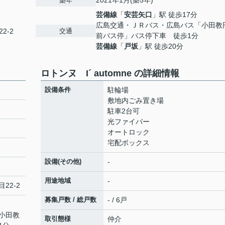
2021年1月(築5年)
築年
芸備線
「
安芸矢口
」駅 徒歩17分
広島交通・ＪＲバス・広島バス「小田教
交通
2-2
前バス停」バス停下車 徒歩1分
芸備線
「
戸坂
」駅 徒歩20分
ロトンヌ I´ automne の詳細情報
設備条件
駐輪場
敷地内ごみ置き場
駐車2台可
光ファイバー
オートロック
宅配ボックス
設備(その他)
-
用途地域
-
22-2
募集戸数 / 総戸数
- / 6戸
小田教
取引態様
仲介