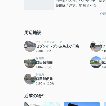
円寺前バス停」バス停下車 徒歩
芸備線
「
戸坂
」駅 徒歩20分
周辺施設
コンビニエンスストア
ス
セブンイレブン広島上小田店
フ
200ｍ（3分）
4
保育園
小
口田保育園
広
640ｍ（8分）
6
郵便局
口田郵便局
1190ｍ（15分）
近隣の物件