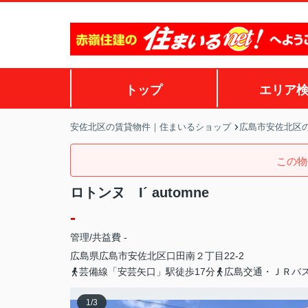
トップ
エリア
安佐北区の賃貸物件｜住まいるショップ
広島市安佐北区
この物
ロトンヌ I´ automne
-
管理/共益費 -
広島県
広島市安佐北区
口田南
２丁目22-2
芸備線「安芸矢口」駅徒歩17分
広島交通・ＪＲバ
1
/
3