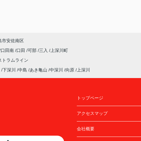
島市安佐南区
口田南
口田
可部
三入
上深川町
ストラムライン
下深川
中島
あき亀山
中深川
向原
上深川
トップページ
アクセスマップ
会社概要