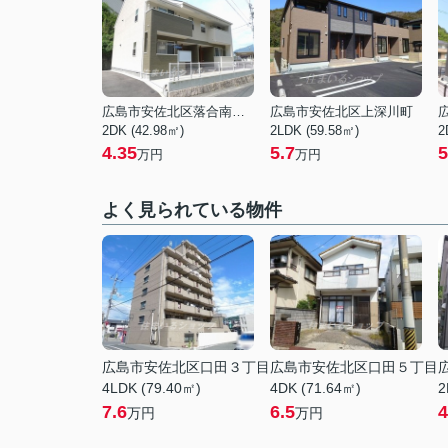
広島市安佐北区落合南９丁目
広島市安佐北区上深川町
2DK (42.98㎡)
2LDK (59.58㎡)
2
4.35
5.7
5
万円
万円
よく見られている物件
広島市安佐北区口田３丁目
広島市安佐北区口田５丁目
4LDK (79.40㎡)
4DK (71.64㎡)
2
7.6
6.5
4
万円
万円