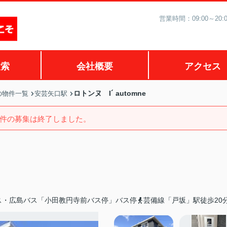
営業時間：09:00～2
検索
会社概要
アクセス
ロトンヌ I´ automne
の物件一覧
安芸矢口駅
件の募集は終了しました。
ス・広島バス「小田教円寺前バス停」バス停
芸備線「戸坂」駅徒歩20