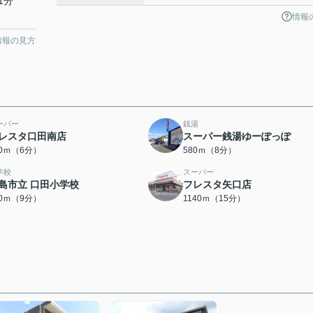
1分
情報
情報の見方
ーパー
銭湯
レスタ口田南店
スーパー銭湯ゆーぽっぽ
10ｍ（6分）
580ｍ（8分）
学校
スーパー
島市立 口田小学校
フレスタ矢口店
70ｍ（9分）
1140ｍ（15分）