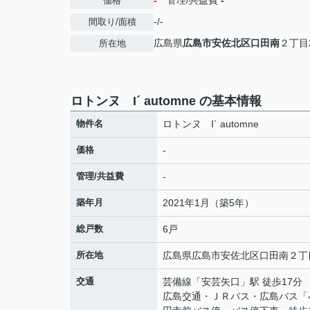
-
管理/共益費
-
価格
-/-
間取り/面積
広島県
広島市安佐北区
口田南
２丁目2
所在地
ロトンヌ I´ automne の基本情報
物件名
ロトンヌ I´ automne
価格
-
管理/共益費
-
築年月
2021年1月（築5年）
総戸数
6戸
所在地
広島県
広島市安佐北区
口田南
２丁目
交通
芸備線
「
安芸矢口
」駅 徒歩17分
広島交通・ＪＲバス・広島バス「