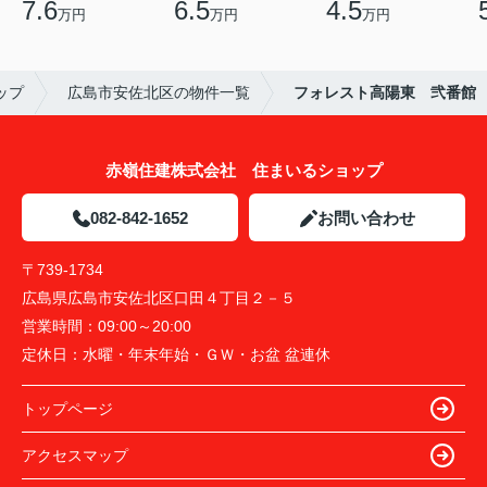
7.6
6.5
4.5
万円
万円
万円
ップ
広島市安佐北区の物件一覧
フォレスト高陽東 弐番館
赤嶺住建株式会社 住まいるショップ
082-842-1652
お問い合わせ
〒739-1734
広島県広島市安佐北区口田４丁目２－５
営業時間：
09:00～20:00
定休日：
水曜・年末年始・ＧＷ・お盆 盆連休
トップページ
アクセスマップ