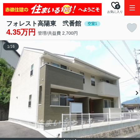
0
お気に入り
フォレスト高陽東 弐番館
空室1
4.35万円
管理/共益費 2,700円
1
/
16