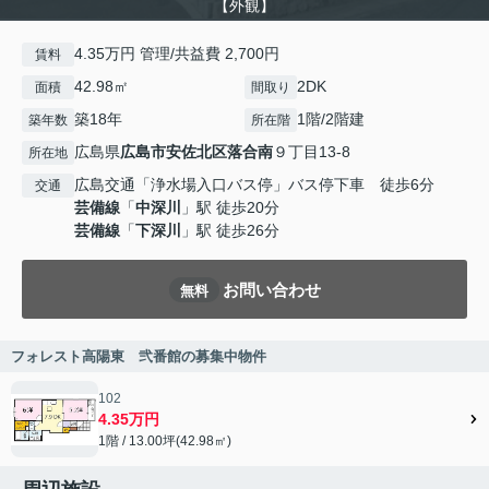
【外観】
4.35万円 管理/共益費 2,700円
賃料
42.98㎡
2DK
面積
間取り
築18年
1階/2階建
築年数
所在階
広島県
広島市安佐北区
落合南
９丁目13-8
所在地
広島交通「浄水場入口バス停」バス停下車 徒歩6分
交通
芸備線
「
中深川
」駅 徒歩20分
芸備線
「
下深川
」駅 徒歩26分
お問い合わせ
無料
フォレスト高陽東 弐番館の募集中物件
102
4.35万円
1階 / 13.00坪(42.98㎡)