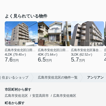
よく見られている物件
広島市安佐北区口田３丁目
広島市安佐北区口田５丁目
広島市安佐北区落合２丁目
4LDK (79.40㎡)
4DK (71.64㎡)
3LDK (62.52㎡)
2
7.6
6.5
5.7
万円
万円
万円
｜住まいるショップ
広島市安佐北区の物件一覧
アンリアン
市区町村から探す
広島市安佐北区
安芸高田市
広島市安佐南区
町名から探す