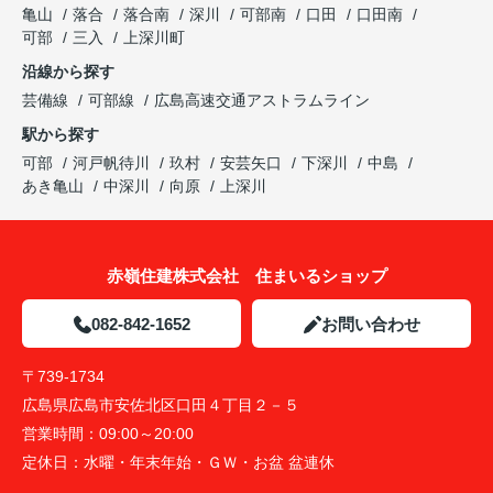
亀山
落合
落合南
深川
可部南
口田
口田南
可部
三入
上深川町
沿線から探す
芸備線
可部線
広島高速交通アストラムライン
駅から探す
可部
河戸帆待川
玖村
安芸矢口
下深川
中島
あき亀山
中深川
向原
上深川
赤嶺住建株式会社 住まいるショップ
082-842-1652
お問い合わせ
〒739-1734
広島県広島市安佐北区口田４丁目２－５
営業時間：
09:00～20:00
定休日：
水曜・年末年始・ＧＷ・お盆 盆連休