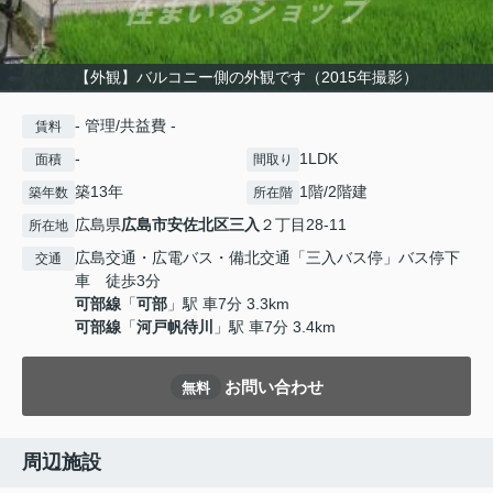
【外観】バルコニー側の外観です（2015年撮影）
- 管理/共益費 -
賃料
-
1LDK
面積
間取り
築13年
1階/2階建
築年数
所在階
広島県
広島市安佐北区
三入
２丁目28-11
所在地
広島交通・広電バス・備北交通「三入バス停」バス停下
交通
車 徒歩3分
可部線
「
可部
」駅 車7分 3.3km
可部線
「
河戸帆待川
」駅 車7分 3.4km
お問い合わせ
無料
周辺施設