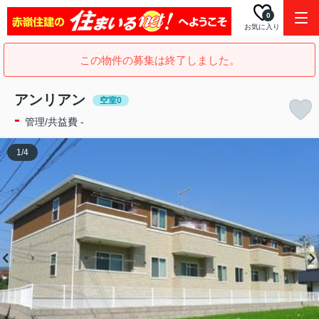
0
お気に入り
この物件の募集は終了しました。
アンリアン
空室0
-
管理/共益費 -
1
/
4