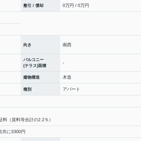
0万円 / 0万円
敷引 / 償却
南西
向き
バルコニー
-
(テラス)面積
木造
建物構造
アパート
種別
証料（賃料等合計の2.2％）
台目共に3300円