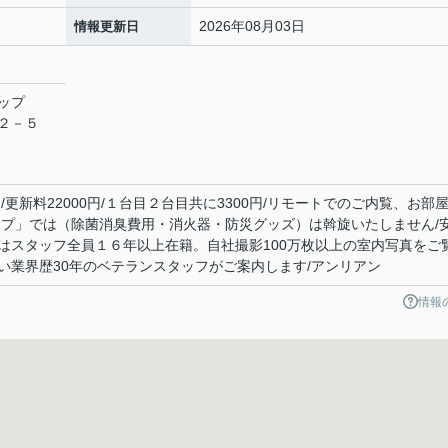
2026年08月03日
情報更新日
ップ
目２－５
更新料22000円/１台目２台目共に3300円/リモートでのご内覧、お部
ップ」では（除菌消臭費用・消火器・防災グッズ）は斡旋いたしません/
はスタッフ全員１６年以上在籍。自社撮影100万枚以上の室内写真をご
い業界歴30年のベテランスタッフがご案内します/アンリアン
情報