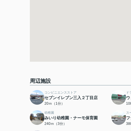
周辺施設
コンビニエンスストア
ド
セブンイレブン三入２丁目店
ウ
20ｍ（1分）
1
幼稚園
ス
みいり幼稚園・ナーモ保育園
フ
240ｍ（3分）
3