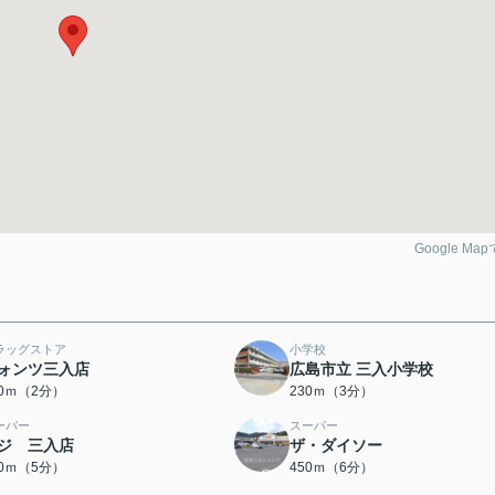
Google Ma
ラッグストア
小学校
ォンツ三入店
広島市立 三入小学校
00ｍ（2分）
230ｍ（3分）
ーパー
スーパー
ジ 三入店
ザ・ダイソー
80ｍ（5分）
450ｍ（6分）