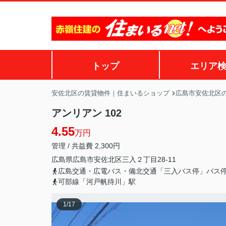
トップ
エリア
安佐北区の賃貸物件｜住まいるショップ
広島市安佐北区
アンリアン 102
4.55
万円
管理 / 共益費 2,300円
広島県
広島市安佐北区
三入
２丁目28-11
広島交通・広電バス・備北交通「三入バス停」バス
可部線「河戸帆待川」駅
1
/
17