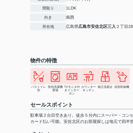
1LDK
間取り
南西
向き
広島県
広島市安佐北区
三入
２丁目28
所在地
物件の特徴
バストイレ
室内洗濯機
TVモニタ付
カウンター
独立洗面台
浴室乾燥機
別
置場
きインター
キッチン
ホン
セールスポイント
駐車場２台目空きあり。徒歩５分内にスーパー・コン
カード払い可能。安佐北区のお部屋探しは地元で四半