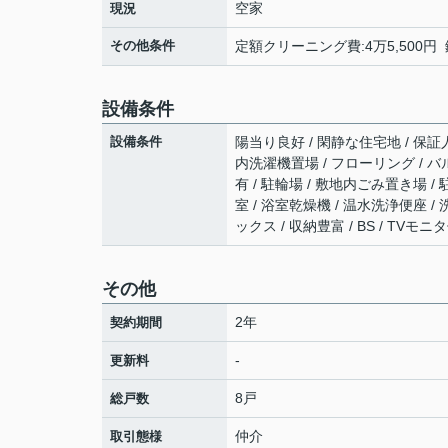
空家
現況
その他条件
定額クリーニング費:4万5,500円 
設備条件
設備条件
陽当り良好 / 閑静な住宅地 / 保証
内洗濯機置場 / フローリング / バル
有 / 駐輪場 / 敷地内ごみ置き場 /
室 / 浴室乾燥機 / 温水洗浄便座 /
ックス / 収納豊富 / BS / T
その他
2年
契約期間
-
更新料
8戸
総戸数
仲介
取引態様