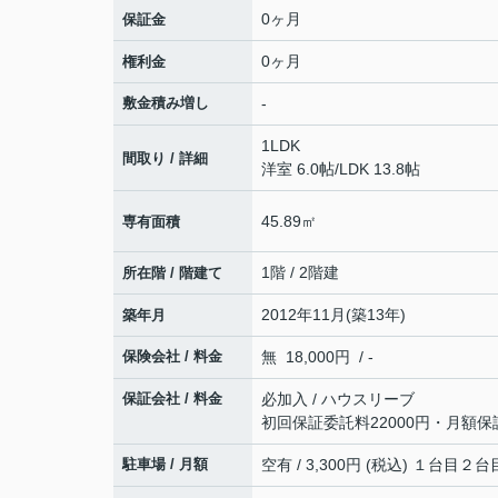
0ヶ月
保証金
0ヶ月
権利金
敷金積み増し
-
1LDK
間取り / 詳細
洋室 6.0帖
/
LDK 13.8帖
45.89㎡
専有面積
1階 / 2階建
所在階 / 階建て
2012年11月(築13年)
築年月
保険会社 / 料金
無 18,000円 / -
保証会社 / 料金
必加入 / ハウスリーブ
初回保証委託料22000円・月額保
駐車場 / 月額
空有 / 3,300円 (税込) １台目２