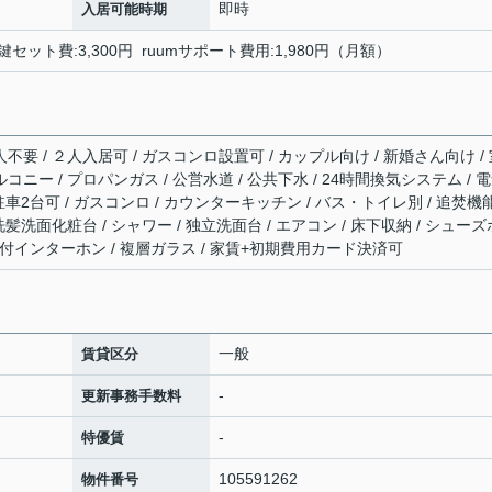
即時
入居可能時期
鍵セット費:3,300円 ruumサポート費用:1,980円（月額）
人不要 / ２人入居可 / ガスコンロ設置可 / カップル向け / 新婚さん向け /
コニー / プロパンガス / 公営水道 / 公共下水 / 24時間換気システム / 
 駐車2台可 / ガスコンロ / カウンターキッチン / バス・トイレ別 / 追焚機
 洗髪洗面化粧台 / シャワー / 独立洗面台 / エアコン / 床下収納 / シューズ
Vモニタ付インターホン / 複層ガラス / 家賃+初期費用カード決済可
一般
賃貸区分
-
更新事務手数料
-
特優賃
105591262
物件番号