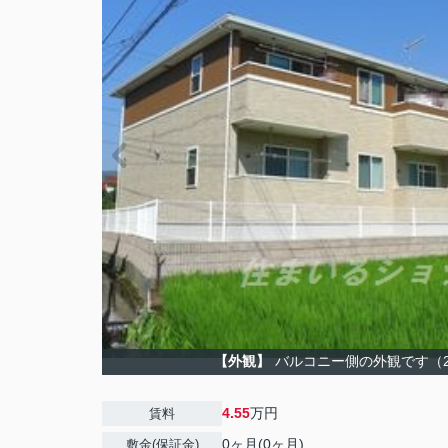
【外観】
バルコニー側の外観です（2
4.55
万円
賃料
0ヶ月(0ヶ月)
敷金(保証金)