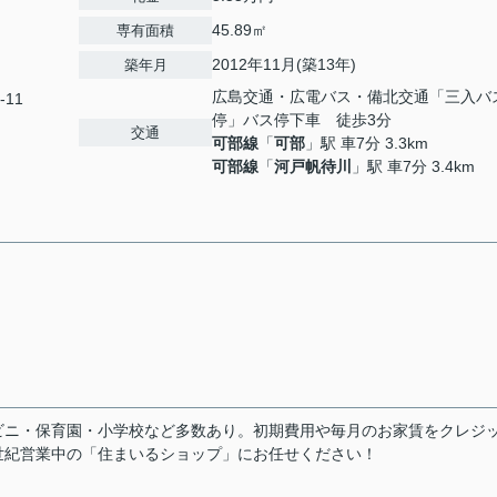
45.89㎡
専有面積
2012年11月(築13年)
築年月
広島交通・広電バス・備北交通「三入バ
-11
停」バス停下車 徒歩3分
交通
可部線
「
可部
」駅 車7分 3.3km
可部線
「
河戸帆待川
」駅 車7分 3.4km
ビニ・保育園・小学校など多数あり。初期費用や毎月のお家賃をクレジ
世紀営業中の「住まいるショップ」にお任せください！