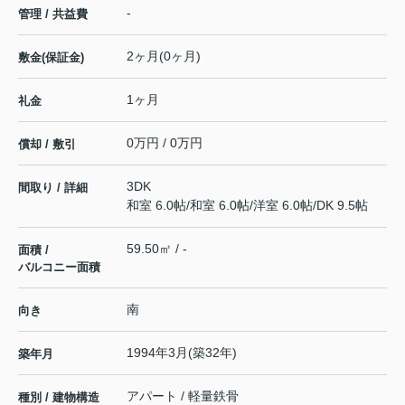
-
管理 / 共益費
2ヶ月(0ヶ月)
敷金(保証金)
1ヶ月
礼金
0万円 / 0万円
償却 / 敷引
3DK
間取り / 詳細
和室 6.0帖
/
和室 6.0帖
/
洋室 6.0帖
/
DK 9.5帖
59.50㎡ / -
面積 /
バルコニー面積
南
向き
1994年3月(築32年)
築年月
アパート / 軽量鉄骨
種別 / 建物構造