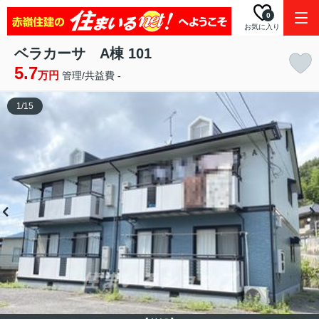
0
お気に入り
ベラカーサ A棟 101
5.7
万円
管理/共益費 -
1
/
15