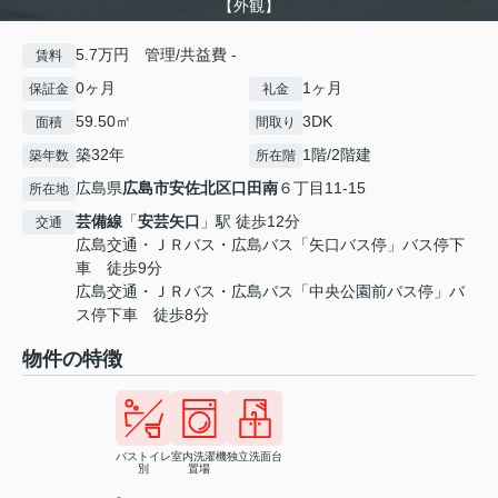
【外観】
5.7万円 管理/共益費 -
賃料
0ヶ月
1ヶ月
保証金
礼金
59.50㎡
3DK
面積
間取り
築32年
1階/2階建
築年数
所在階
広島県
広島市安佐北区
口田南
６丁目11-15
所在地
芸備線
「
安芸矢口
」駅 徒歩12分
交通
広島交通・ＪＲバス・広島バス「矢口バス停」バス停下
車 徒歩9分
広島交通・ＪＲバス・広島バス「中央公園前バス停」バ
ス停下車 徒歩8分
物件の特徴
バストイレ
室内洗濯機
独立洗面台
別
置場