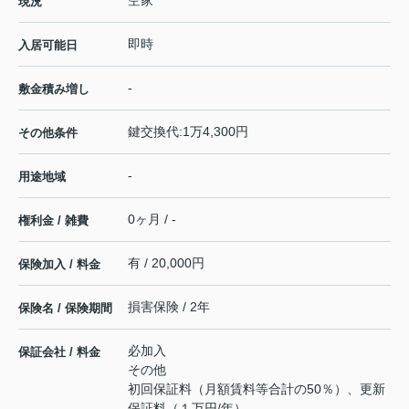
空家
現況
即時
入居可能日
-
敷金積み増し
鍵交換代:1万4,300円
その他条件
-
用途地域
0ヶ月 / -
権利金 / 雑費
有 / 20,000円
保険加入 / 料金
損害保険 / 2年
保険名 / 保険期間
必加入
保証会社 / 料金
その他
初回保証料（月額賃料等合計の50％）、更新
保証料（１万円/年）