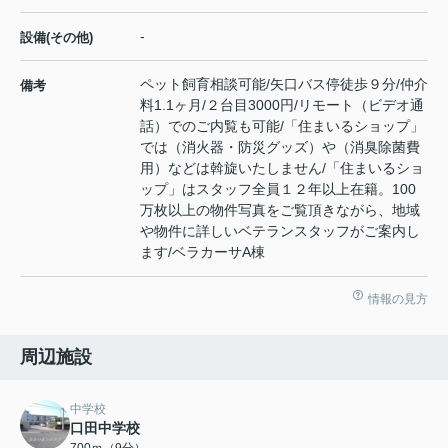
-
設備(その他)
ペット飼育相談可能/矢口バス停徒歩９分/仲介
備考
料1.1ヶ月/２台目3000円/リモート（ビデオ通
話）でのご内覧も可能/「住まいるショップ」
では（消火器・防災グッズ）や（消臭除菌費
用）などは斡旋いたしません/「住まいるショ
ップ」はスタッフ全員１２年以上在籍。100
万枚以上の物件写真をご覧頂きながら、地域
や物件に詳しいベテランスタッフがご案内し
ます/ベラカーサA棟
情報の見方
周辺施設
中学校
口田中学校