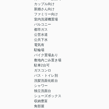
カップル向け
新婚さん向け
ファミリー向け
室内洗濯機置場
バルコニー
都市ガス
公営水道
公共下水
電気有
駐輪場
バイク置場あり
敷地内ごみ置き場
駐車2台可
ガスコンロ
バス・トイレ別
洗髪洗面化粧台
シャワー
独立洗面台
シューズボックス
収納豊富
角部屋