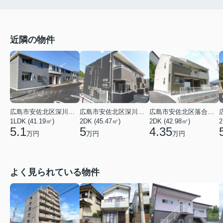
近隣の物件
広島市安佐北区深川５丁目
広島市安佐北区深川５丁目
広島市安佐北区落合南９丁目
1LDK (41.19㎡)
2DK (45.47㎡)
2DK (42.98㎡)
2
5.1
5
4.35
万円
万円
万円
よく見られている物件