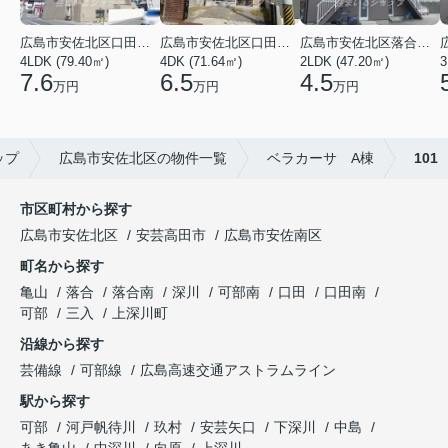
広島市安佐北区口田３丁目
広島市安佐北区口田５丁目
広島市安佐北区落合南９丁目
4LDK (79.40㎡)
4DK (71.64㎡)
2LDK (47.20㎡)
3
7.6
6.5
4.5
万円
万円
万円
ップ
広島市安佐北区の物件一覧
ベラカーサ A棟
101
市区町村から探す
広島市安佐北区
安芸高田市
広島市安佐南区
町名から探す
亀山
落合
落合南
深川
可部南
口田
口田南
可部
三入
上深川町
沿線から探す
芸備線
可部線
広島高速交通アストラムライン
駅から探す
可部
河戸帆待川
玖村
安芸矢口
下深川
中島