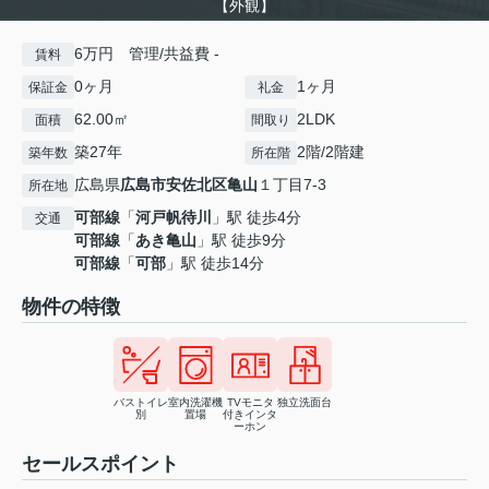
【外観】
6万円 管理/共益費 -
賃料
0ヶ月
1ヶ月
保証金
礼金
62.00㎡
2LDK
面積
間取り
築27年
2階/2階建
築年数
所在階
広島県
広島市安佐北区
亀山
１丁目7-3
所在地
可部線
「
河戸帆待川
」駅 徒歩4分
交通
可部線
「
あき亀山
」駅 徒歩9分
可部線
「
可部
」駅 徒歩14分
物件の特徴
バストイレ
室内洗濯機
TVモニタ
独立洗面台
別
置場
付きインタ
ーホン
セールスポイント