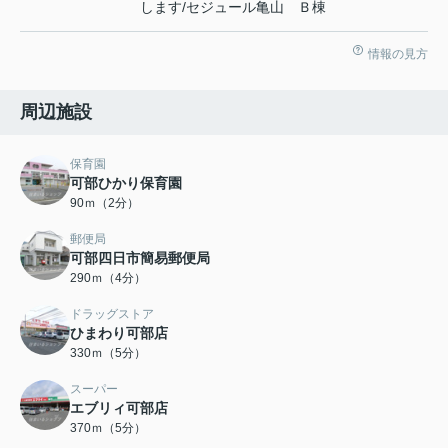
します/セジュール亀山 Ｂ棟
情報の見方
周辺施設
保育園
可部ひかり保育園
90ｍ（2分）
郵便局
可部四日市簡易郵便局
290ｍ（4分）
ドラッグストア
ひまわり可部店
330ｍ（5分）
スーパー
エブリィ可部店
370ｍ（5分）