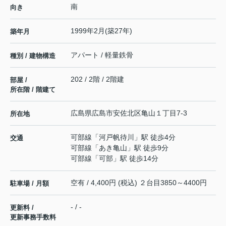
南
向き
1999年2月(築27年)
築年月
アパート / 軽量鉄骨
種別 / 建物構造
202 / 2階 / 2階建
部屋 /
所在階 / 階建て
広島県
広島市安佐北区
亀山
１丁目7-3
所在地
可部線
「
河戸帆待川
」駅 徒歩4分
交通
可部線
「
あき亀山
」駅 徒歩9分
可部線
「
可部
」駅 徒歩14分
空有 / 4,400円 (税込) ２台目3850～4400円
駐車場 / 月額
- / -
更新料 /
更新事務手数料