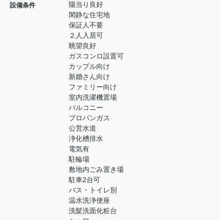
陽当り良好
設備条件
閑静な住宅地
保証人不要
２人入居可
眺望良好
ガスコンロ設置可
カップル向け
新婚さん向け
ファミリー向け
室内洗濯機置場
バルコニー
プロパンガス
公営水道
浄化槽排水
電気有
駐輪場
敷地内ごみ置き場
駐車2台可
バス・トイレ別
温水洗浄便座
洗髪洗面化粧台