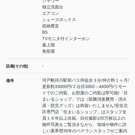
シャワー
独立洗面台
エアコン
シューズボックス
収納豊富
BS
TVモニタ付インターホン
最上階
角部屋
-
設備(その他)
河戸帆待川駅前バス停徒歩３分/仲介料１ヶ月/
備考
更新料33000円/２台目3850～4400円/リモー
トでのご内覧、お部屋のご内覧は即可能/「住
まいるショップ」では（除菌消臭費用・消火
器・防災グッズ）は斡旋いたしません/安佐北
区専門店「住まいるショップ」はスタッフ全
員１６年以上在籍。自社撮影100万枚以上の
物件写真をご覧頂きながら、地域や物件に詳
しい業界歴30年のベテランスタッフがご案内