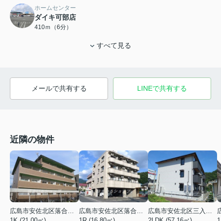
ホームセンター
ダイキ可部店
410ｍ（6分）
すべて見る
メールで共有する
LINEで共有する
近隣の物件
広島市安佐北区落合１丁目
広島市安佐北区落合２丁目
広島市安佐北区三入１丁目
1K (21.00㎡)
1R (16.80㎡)
2LDK (57.16㎡)
1