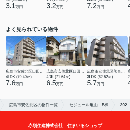
3.1
3.2
7.2
万円
万円
万円
よく見られている物件
広島市安佐北区口田３丁目
広島市安佐北区口田５丁目
広島市安佐北区落合２丁目
4LDK (79.40㎡)
4DK (71.64㎡)
3LDK (62.52㎡)
2
7.6
6.5
5.7
万円
万円
万円
広島市安佐北区の物件一覧
セジュール亀山 B棟
202
赤嶺住建株式会社 住まいるショップ