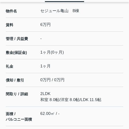
セジュール亀山 B棟
物件名
6万円
賃料
-
管理 / 共益費
1ヶ月(0ヶ月)
敷金(保証金)
1ヶ月
礼金
0万円 / 0万円
償却 / 敷引
2LDK
間取り / 詳細
和室 8.0帖
/
洋室 8.0帖
/
LDK 11.5帖
62.00㎡ / -
面積 /
バルコニー面積