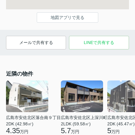
地図アプリで見る
メールで共有する
LINEで共有する
近隣の物件
広島市安佐北区落合南９丁目
広島市安佐北区上深川町
広島市安佐北
2DK (42.98㎡)
2LDK (59.58㎡)
2DK (45.47㎡)
4.35
5.7
5
万円
万円
万円