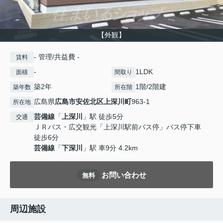
【外観】
- 管理/共益費 -
賃料
-
1LDK
面積
間取り
築2年
1階/2階建
築年数
所在階
広島県
広島市安佐北区
上深川町
963-1
所在地
芸備線
「
上深川
」駅 徒歩5分
交通
ＪＲバス・広交観光「上深川駅前バス停」バス停下車
徒歩6分
芸備線
「
下深川
」駅 車9分 4.2km
お問い合わせ
無料
周辺施設