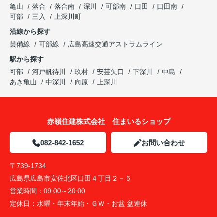
亀山
落合
落合南
深川
可部南
口田
口田南
可部
三入
上深川町
沿線から探す
芸備線
可部線
広島高速交通アストラムライン
駅から探す
可部
河戸帆待川
玖村
安芸矢口
下深川
中島
あき亀山
中深川
向原
上深川
赤嶺住建株式会社 住まいるショップ
082-842-1652
お問い合わせ
〒739-1734
広島県広島市安佐北区口田４丁目２－５
営業時間：
09:00～20:00
定休日：
水曜・年末年始・ＧＷ・お盆 盆連休