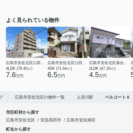
よく見られている物件
広島市安佐北区口田３丁目
広島市安佐北区口田５丁目
広島市安佐北区落合南９丁目
4LDK (79.40㎡)
4DK (71.64㎡)
2LDK (47.20㎡)
3
7.6
6.5
4.5
万円
万円
万円
プ
広島市安佐北区の物件一覧
上深川駅
ベルコートＡ
市区町村から探す
広島市安佐北区
安芸高田市
広島市安佐南区
町名から探す