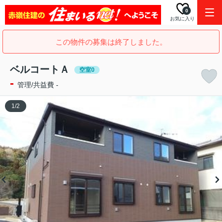
0
お気に入り
この物件の募集は終了しました。
ベルコートＡ
空室0
-
管理/共益費 -
1
/
2