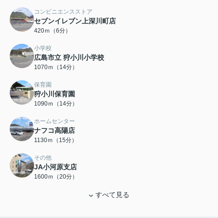
コンビニエンスストア
セブンイレブン上深川町店
420ｍ（6分）
小学校
広島市立 狩小川小学校
1070ｍ（14分）
保育園
狩小川保育園
1090ｍ（14分）
ホームセンター
ナフコ高陽店
1130ｍ（15分）
その他
JA小河原支店
1600ｍ（20分）
すべて見る