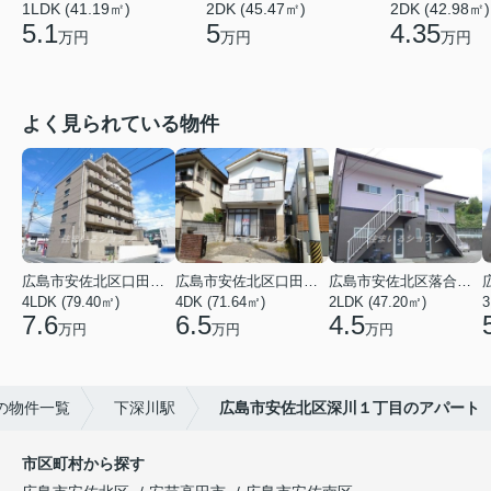
1LDK (41.19㎡)
2DK (45.47㎡)
2DK (42.98㎡)
5.1
5
4.35
万円
万円
万円
よく見られている物件
広島市安佐北区口田３丁目
広島市安佐北区口田５丁目
広島市安佐北区落合南９丁目
4LDK (79.40㎡)
4DK (71.64㎡)
2LDK (47.20㎡)
3
7.6
6.5
4.5
万円
万円
万円
の物件一覧
下深川駅
広島市安佐北区深川１丁目のアパート
市区町村から探す