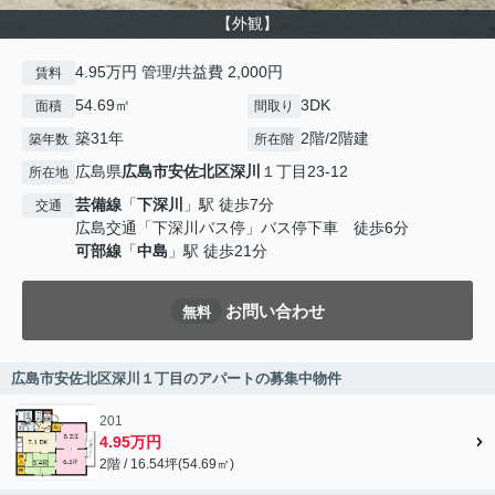
【外観】
4.95万円 管理/共益費 2,000円
賃料
54.69㎡
3DK
面積
間取り
築31年
2階/2階建
築年数
所在階
広島県
広島市安佐北区
深川
１丁目23-12
所在地
芸備線
「
下深川
」駅 徒歩7分
交通
広島交通「下深川バス停」バス停下車 徒歩6分
可部線
「
中島
」駅 徒歩21分
お問い合わせ
無料
広島市安佐北区深川１丁目のアパートの募集中物件
201
4.95万円
2階 / 16.54坪(54.69㎡)