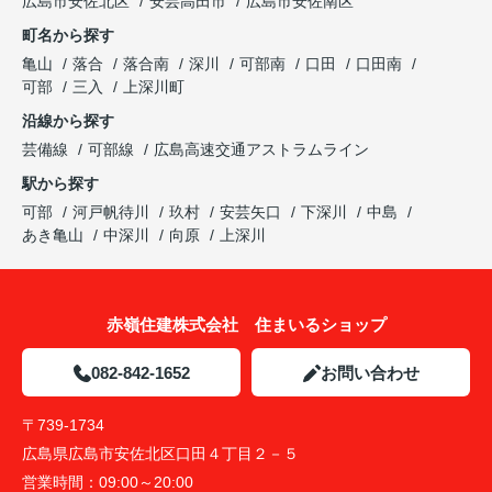
広島市安佐北区
安芸高田市
広島市安佐南区
町名から探す
亀山
落合
落合南
深川
可部南
口田
口田南
可部
三入
上深川町
沿線から探す
芸備線
可部線
広島高速交通アストラムライン
駅から探す
可部
河戸帆待川
玖村
安芸矢口
下深川
中島
あき亀山
中深川
向原
上深川
赤嶺住建株式会社 住まいるショップ
082-842-1652
お問い合わせ
〒739-1734
広島県広島市安佐北区口田４丁目２－５
営業時間：
09:00～20:00