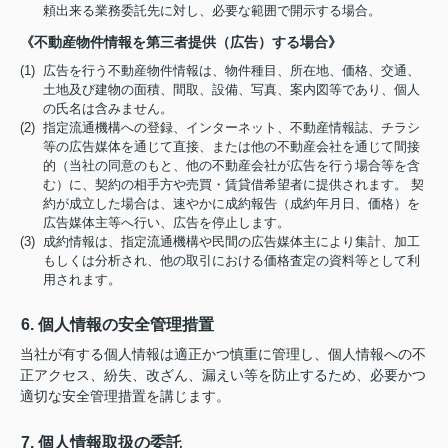
頼出来る業務委託先に対し、必要な範囲で開示する場合。
《不動産物件情報を第三者提供（広告）する場合》
(1) 広告を行う不動産物件情報は、物件種目、所在地、価格、交通、
土地及び建物の面積、間取、設備、写真、案内図等であり、個人
の氏名は含みません。
(2) 指定流通機構への登録、インターネット、不動産情報誌、チラシ
等の広告媒体を通じて直接、または他の不動産会社を通じて間接
的（当社の同意のもと、他の不動産会社が広告を行う場合等を含
む）に、契約の相手方や売買・賃貸借希望者に提供されます。 契
約が成立した場合は、速やかに成約報告（成約年月日、価格）を
広告媒体主等へ行い、広告を停止します。
(3) 成約情報は、指定流通機構や民間の広告媒体主により集計、加工
もしくは分析され、他の取引における価格査定の資料等として利
用されます。
6. 個人情報の安全管理措置
当社が有する個人情報は適正かつ慎重に管理し、個人情報への不
正アクセス、紛失、改ざん、漏えい等を防止するため、必要かつ
適切な安全管理措置を講じます。
7. 個人情報取扱の委託