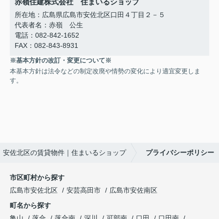
赤嶺住建株式会社 住まいるショップ
所在地：広島県広島市安佐北区口田４丁目２－５
代表者名：赤嶺 公生
電話：082-842-1652
FAX：082-843-8931
※基本方針の改訂・変更について※
本基本方針は法令などの制定改廃や情勢の変化により適宜変更しま
す。
安佐北区の賃貸物件｜住まいるショップ
プライバシーポリシー
市区町村から探す
広島市安佐北区
安芸高田市
広島市安佐南区
町名から探す
亀山
落合
落合南
深川
可部南
口田
口田南