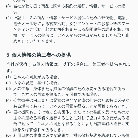
の提供。
(3) 当社が取り扱う商品に関する契約の履行、情報、サービスの提
供。
(4) 上記１、３の商品・情報・サービス提供のための郵便物、電話、
電子メール等による営業活動、及びアンケートのお願い等のマー
ケティング活動、顧客動向分析または商品開発等の調査分析。情
報、サービスの提供は、ご本人からの申出がありましたら取り止
めさせていただきます。
5. 個人情報の第三者への提供
当社が保有する個人情報は、以下の場合に、第三者へ提供されま
す。
(1) ご本人の同意がある場合。
(2) 法令の規定に基づく場合。
(3) 人の生命、身体または財産の保護のため必要がある場合であっ
て、ご本人の同意を得ることが困難である場合。
(4) 公衆衛生の向上または児童の健全な育成の推進のため特に必要が
ある場合であって、ご本人の同意を得ることが困難であるとき。
(5) 国の機関もしくは地方公共団体、またはその委託を受けたものが
法令の定める事務を遂行することに対して協力する必要がある場
合であって、ご本人の同意を得ることにより当該事務の遂行に支
障を及ぼす恐れがあるとき。
(6) 利用目的の達成に必要な範囲で、機密保持契約を締結している信