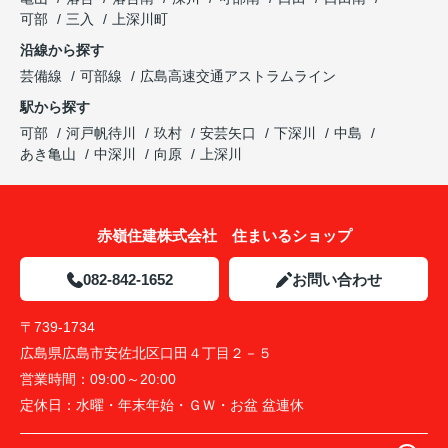
可部
三入
上深川町
沿線から探す
芸備線
可部線
広島高速交通アストラムライン
駅から探す
可部
河戸帆待川
玖村
安芸矢口
下深川
中島
あき亀山
中深川
向原
上深川
赤嶺住建株式会社 住まいるショップ
082-842-1652
お問い合わせ
〒739-1734
広島県広島市安佐北区口田４丁目２－５
営業時間：
09:00～20:00
定休日：
水曜・年末年始・ＧＷ・お盆 盆連休