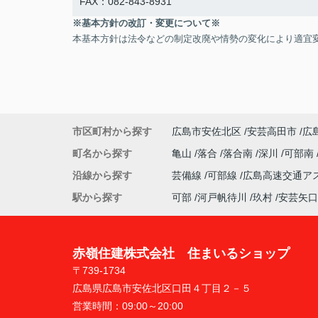
FAX：082-843-8931
※基本方針の改訂・変更について※
本基本方針は法令などの制定改廃や情勢の変化により適宜
市区町村から探す
広島市安佐北区
安芸高田市
広
町名から探す
亀山
落合
落合南
深川
可部南
沿線から探す
芸備線
可部線
広島高速交通ア
駅から探す
可部
河戸帆待川
玖村
安芸矢口
赤嶺住建株式会社 住まいるショップ
〒739-1734
広島県広島市安佐北区口田４丁目２－５
営業時間：
09:00～20:00