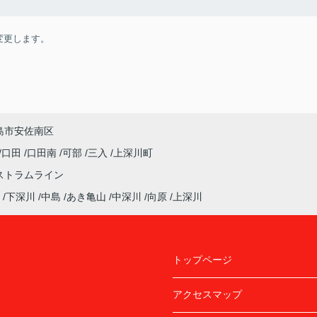
変更します。
島市安佐南区
口田
口田南
可部
三入
上深川町
ストラムライン
下深川
中島
あき亀山
中深川
向原
上深川
トップページ
アクセスマップ