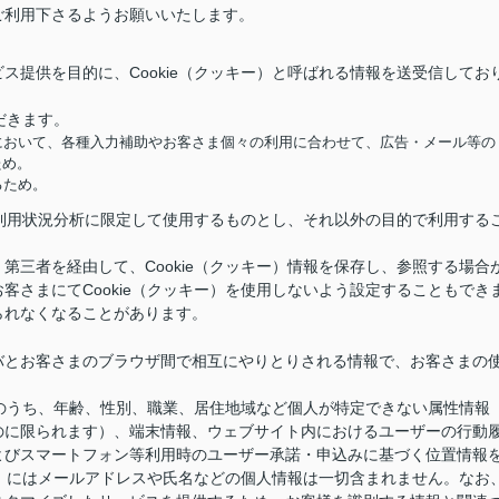
ご利用下さるようお願いいたします。
ス提供を目的に、Cookie（クッキー）と呼ばれる情報を送受信してお
だきます。
において、各種入力補助やお客さま個々の利用に合わせて、広告・メール等の
ため。
るため。
供と利用状況分析に限定して使用するものとし、それ以外の目的で利用する
第三者を経由して、Cookie（クッキー）情報を保存し、参照する場合
客さまにてCookie（クッキー）を使用しないよう設定することもでき
られなくなることがあります。
バとお客さまのブラウザ間で相互にやりとりされる情報で、お客さまの
情報のうち、年齢、性別、職業、居住地域など個人が特定できない属性情報
のに限られます）、端末情報、ウェブサイト内におけるユーザーの行動
よびスマートフォン等利用時のユーザー承諾・申込みに基づく位置情報
キー）にはメールアドレスや氏名などの個人情報は一切含まれません。なお