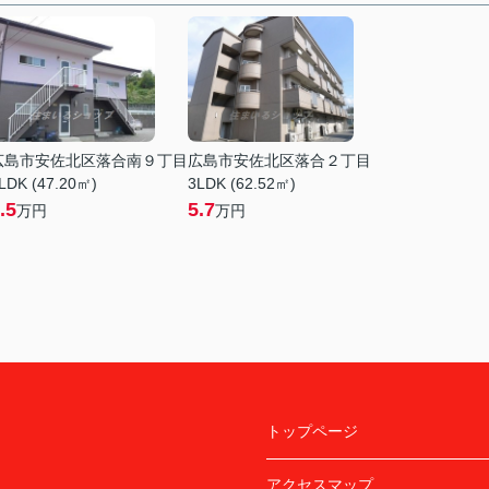
広島市安佐北区落合南９丁目
広島市安佐北区落合２丁目
LDK (47.20㎡)
3LDK (62.52㎡)
.5
5.7
万円
万円
トップページ
アクセスマップ