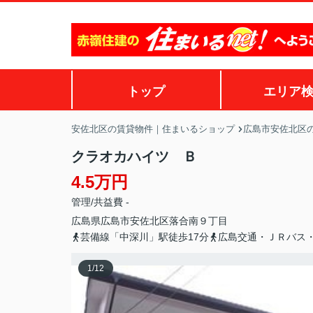
トップ
エリア
安佐北区の賃貸物件｜住まいるショップ
広島市安佐北区
クラオカハイツ Ｂ
4.5万円
管理/共益費 -
広島県
広島市安佐北区
落合南
９丁目
芸備線「中深川」駅徒歩17分
広島交通・ＪＲバス
1
/
12