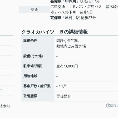
芸備線
「
中深川
」駅 徒歩17分
広島交通・ＪＲバス・広島バス「諸木峠
交通
停」バス停下車 徒歩5分
芸備線
「
玖村
」駅 徒歩27分
クラオカハイツ Ｂの詳細情報
設備条件
閑静な住宅地
敷地内ごみ置き場
設備(その他)
-
駐車場/月額
空有/3,000円
用途地域
-
募集戸数 / 総戸数
- / 4戸
目
取引態様
専任媒介
情報
諸木峠