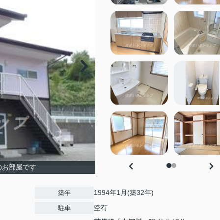
のお部屋です
1994年1月(築32年)
築年
空有
駐車