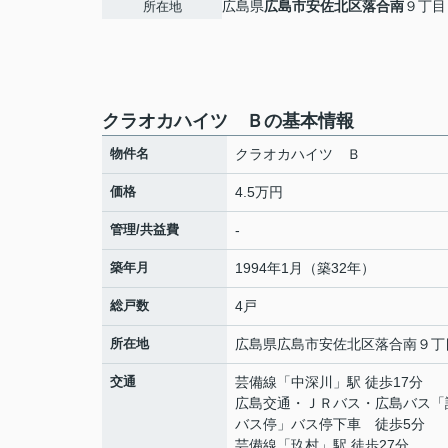
広島県
広島市安佐北区
落合南
９丁目
所在地
クラオカハイツ Ｂの基本情報
物件名
クラオカハイツ Ｂ
価格
4.5万円
管理/共益費
-
築年月
1994年1月（築32年）
総戸数
4戸
所在地
広島県
広島市安佐北区
落合南
９丁
交通
芸備線
「
中深川
」駅 徒歩17分
広島交通・ＪＲバス・広島バス「
バス停」バス停下車 徒歩5分
芸備線
「
玖村
」駅 徒歩27分