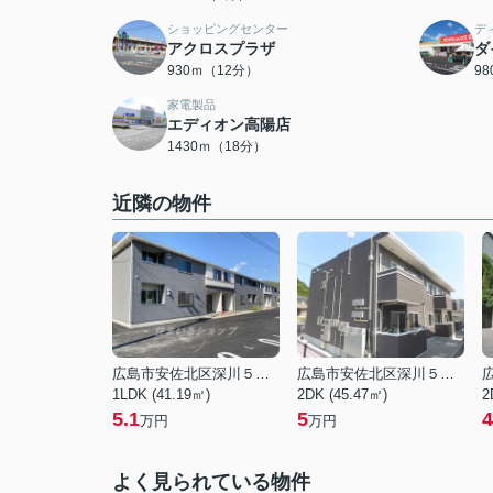
ショッピングセンター
デ
アクロスプラザ
ダ
930ｍ（12分）
9
家電製品
エディオン高陽店
1430ｍ（18分）
近隣の物件
広島市安佐北区深川５丁目
広島市安佐北区深川５丁目
1LDK (41.19㎡)
2DK (45.47㎡)
2
5.1
5
4
万円
万円
よく見られている物件