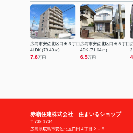
広島市安佐北区口田３丁目
広島市安佐北区口田５丁目
4LDK (79.40㎡)
4DK (71.64㎡)
2
7.6
6.5
4
万円
万円
赤嶺住建株式会社 住まいるショップ
〒739-1734
広島県広島市安佐北区口田４丁目２－５