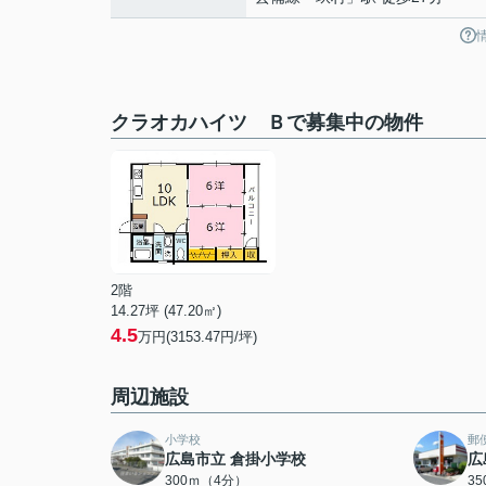
クラオカハイツ Ｂで募集中の物件
2階
14.27坪 (47.20㎡)
4.5
万円(3153.47円/坪)
周辺施設
小学校
郵
広島市立 倉掛小学校
広
300ｍ（4分）
3