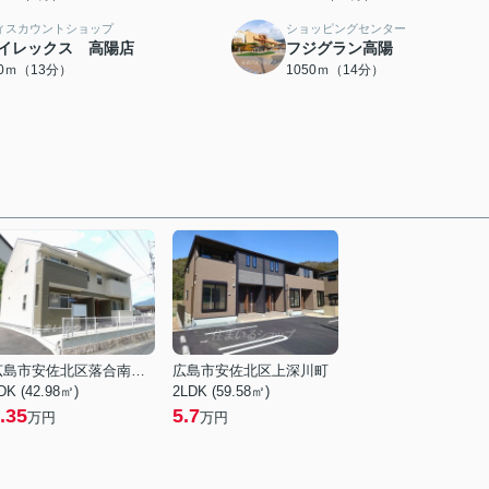
ィスカウントショップ
ショッピングセンター
イレックス 高陽店
フジグラン高陽
80ｍ（13分）
1050ｍ（14分）
広島市安佐北区落合南９丁目
広島市安佐北区上深川町
DK (42.98㎡)
2LDK (59.58㎡)
.35
5.7
万円
万円