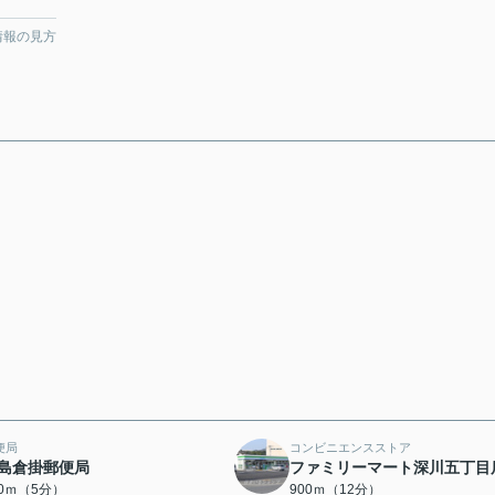
情報の見方
便局
コンビニエンスストア
島倉掛郵便局
ファミリーマート深川五丁目
50ｍ（5分）
900ｍ（12分）