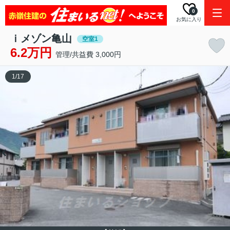
0
お気に入り
ｉメゾン亀山
空室1
6.2万円
管理/共益費 3,000円
1
/
17