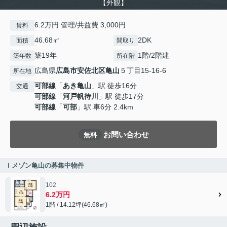
【外観】
6.2万円 管理/共益費 3,000円
賃料
46.68㎡
2DK
面積
間取り
築19年
1階/2階建
築年数
所在階
広島県
広島市安佐北区
亀山
５丁目15-16-6
所在地
可部線
「
あき亀山
」駅 徒歩16分
交通
可部線
「
河戸帆待川
」駅 徒歩17分
可部線
「
可部
」駅 車6分 2.4km
お問い合わせ
無料
ｉメゾン亀山の募集中物件
102
6.2万円
1階 / 14.12坪(46.68㎡)