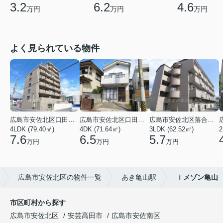
3.2
6.2
4.6
万円
万円
万円
よく見られている物件
広島市安佐北区口田３丁目
広島市安佐北区口田５丁目
広島市安佐北区落合２丁目
4LDK (79.40㎡)
4DK (71.64㎡)
3LDK (62.52㎡)
2
7.6
6.5
5.7
万円
万円
万円
広島市安佐北区の物件一覧
あき亀山駅
ｉメゾン亀山
市区町村から探す
広島市安佐北区
安芸高田市
広島市安佐南区