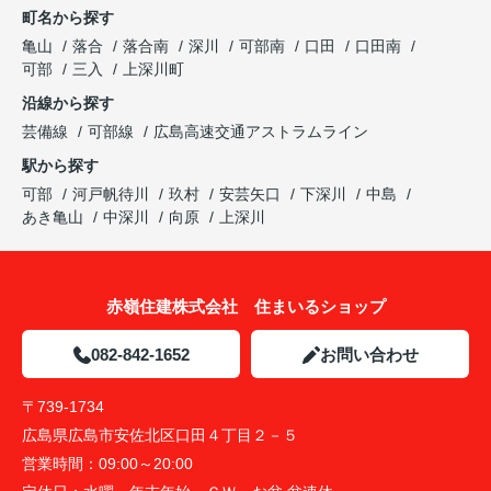
町名から探す
亀山
落合
落合南
深川
可部南
口田
口田南
可部
三入
上深川町
沿線から探す
芸備線
可部線
広島高速交通アストラムライン
駅から探す
可部
河戸帆待川
玖村
安芸矢口
下深川
中島
あき亀山
中深川
向原
上深川
赤嶺住建株式会社 住まいるショップ
082-842-1652
お問い合わせ
〒739-1734
広島県広島市安佐北区口田４丁目２－５
営業時間：
09:00～20:00