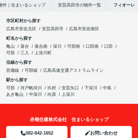
物件｜住まいるショップ
安芸高田市の物件一覧
フィオーレ
市区町村から探す
広島市安佐北区
安芸高田市
広島市安佐南区
町名から探す
亀山
落合
落合南
深川
可部南
口田南
口田
可部
三入
上深川町
沿線から探す
芸備線
可部線
広島高速交通アストラムライン
駅から探す
可部
河戸帆待川
玖村
安芸矢口
下深川
中島
あき亀山
中深川
向原
上深川
赤嶺住建株式会社 住まいるショップ
082-842-1652
お問い合わせ