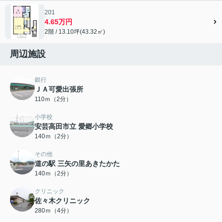
201
4.65万円
2階 / 13.10坪(43.32㎡)
周辺施設
銀行
ＪＡ可愛出張所
110ｍ（2分）
小学校
安芸高田市立 愛郷小学校
140ｍ（2分）
その他
道の駅 三矢の里あきたかた
140ｍ（2分）
クリニック
佐々木クリニック
280ｍ（4分）