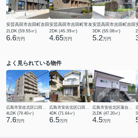
安芸高田市吉田町吉田
安芸高田市吉田町常友
安芸高田市吉田町吉田
2LDK (59.55㎡)
2DK (45.39㎡)
3DK (55.08㎡)
2
6.6
4.65
5.2
万円
万円
万円
よく見られている物件
広島市安佐北区口田３丁目
広島市安佐北区口田５丁目
広島市安佐北区落合南９丁目
4LDK (79.40㎡)
4DK (71.64㎡)
2LDK (47.20㎡)
3
7.6
6.5
4.5
万円
万円
万円