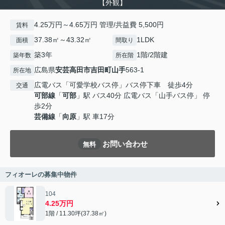
【外観】
4.25万円～4.65万円 管理/共益費 5,500円
賃料
37.38㎡～43.32㎡
1LDK
面積
間取り
築3年
1階/2階建
築年数
所在階
広島県
安芸高田市
吉田町山手
563-1
所在地
広電バス「可愛学校バス停」バス停下車 徒歩4分
交通
可部線
「
可部
」駅 バス40分 広電バス「山手バス停」 停
歩2分
芸備線
「
向原
」駅 車17分
お問い合わせ
無料
フィオーレの募集中物件
104
4.25万円
1階 / 11.30坪(37.38㎡)