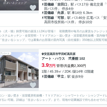
芸備線
「
吉田口
」駅 バス17分 備北交通
田バス停」 停歩4分
芸備線
「
向原
」駅 車14分 6.3km
可部線
「
可部
」駅 バス46分 広電バス「安
高田市役所前バス停」 停歩10分
ト（犬・猫）飼育可能の築浅１LDKが登場！ 初期費用や毎月のお家賃をクレジッ
システムキッチン・全室照明・ＴＶドアホン・追い焚き・浴室暖房乾燥機・室内物
「住まいるショップ」では募集のお部屋の室内写真（自社撮影）350枚以上閲覧可
アパート
安芸高田市
甲田町高田原
アート・ハウス 弐番館 102
3.9
万円
管理/共益費2,300円
1階 / 45.39㎡ / 2DK /築14年 /2階建
芸備線
「
甲立
」駅 徒歩9分
コン・追い焚き・浴室暖房乾燥機・ＴＶドアホン・シャワートイレ・シャンプード
ド払い可能。詳細は「住まいるショップ」まで。現地や近隣施設で待ち合わせでの