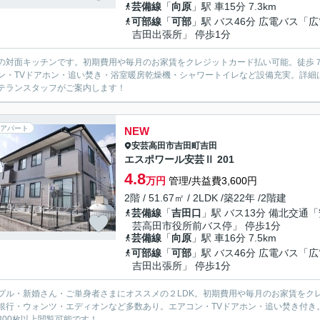
芸備線
「
向原
」駅 車15分 7.3km
可部線
「
可部
」駅 バス46分 広電バス「広
吉田出張所」 停歩1分
の対面キッチンです。初期費用や毎月のお家賃をクレジットカード払い可能。徒歩
ン・TVドアホン・追い焚き・浴室暖房乾燥機・シャワートイレなど設備充実。詳細
テランスタッフがご案内します！
アパート
NEW
安芸高田市
吉田町吉田
エスポワール安芸Ⅱ 201
4.8
万円
管理/共益費3,600円
2階 / 51.67㎡ / 2LDK /築22年 /2階建
芸備線
「
吉田口
」駅 バス13分 備北交通
芸高田市役所前バス停」 停歩1分
芸備線
「
向原
」駅 車16分 7.5km
可部線
「
可部
」駅 バス46分 広電バス「広
吉田出張所」 停歩1分
プル・新婚さん・ご単身者さまにオススメの２LDK。初期費用や毎月のお家賃をク
銀行・ウォンツ・エディオンなど多数あり。エアコン・TVドアホン・追い焚き付き
300枚以上閲覧可能です！