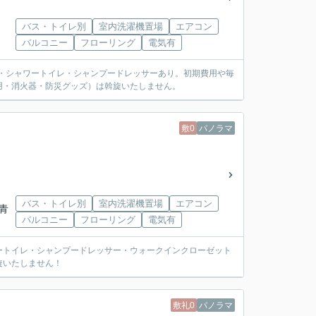
バス・トイレ別
室内洗濯機置場
エアコン
バルコニー
フローリング
電気有
ン・シャワートイレ・シャンプードレッサーあり。初期費用や毎
用・消火器・防災グッズ）は斡旋いたしません。
敷0
パノラマ
バス・トイレ別
室内洗濯機置場
エアコン
「青
バルコニー
フローリング
電気有
ートイレ・シャンプードレッサー・ウォークインクローゼット
旋いたしません！
敷礼0
パノラマ