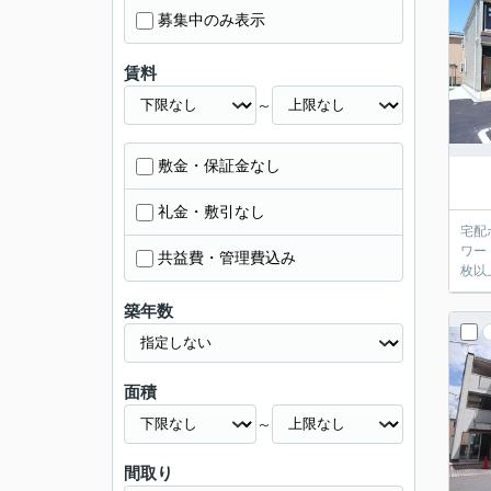
募集中のみ表示
賃料
～
敷金・保証金なし
礼金・敷引なし
宅配
ワー
共益費・管理費込み
枚以
築年数
面積
～
間取り