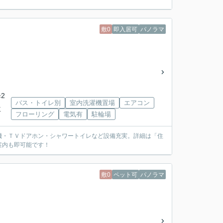
敷0
即入居可
パノラマ
2
バス・トイレ別
室内洗濯機置場
エアコン
下車
フローリング
電気有
駐輪場
機・ＴＶドアホン・シャワートイレなど設備充実。詳細は「住
案内も即可能です！
敷0
ペット可
パノラマ