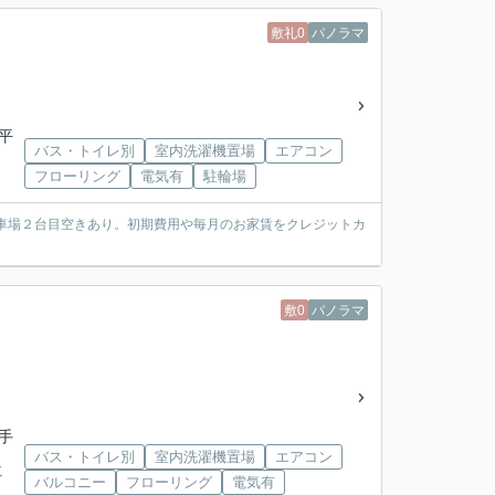
敷礼0
パノラマ
平
バス・トイレ別
室内洗濯機置場
エアコン
フローリング
電気有
駐輪場
車場２台目空きあり。初期費用や毎月のお家賃をクレジットカ
敷0
パノラマ
手
バス・トイレ別
室内洗濯機置場
エアコン
下車
バルコニー
フローリング
電気有