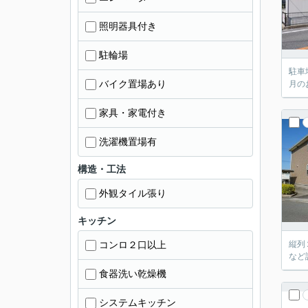
照明器具付き
駐輪場
駐車
バイク置場あり
月の
家具・家電付き
洗濯機置場有
構造・工法
外観タイル張り
キッチン
コンロ２口以上
縦列
など
食器洗い乾燥機
システムキッチン