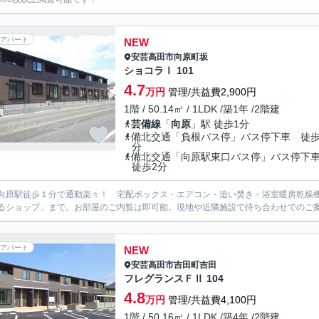
アパート
NEW
安芸高田市
向原町坂
ショコラⅠ 101
4.7
万円
管理/共益費2,900円
1階 / 50.14㎡ / 1LDK /築1年 /2階建
芸備線
「
向原
」駅 徒歩1分
備北交通「負根バス停」バス停下車 徒歩
分
備北交通「向原駅東口バス停」バス停
徒歩2分
向原駅徒歩１分で通勤楽々！ 宅配ボックス・エアコン・追い焚き・浴室暖房乾燥
るショップ」まで。お部屋のご内覧は即可能。現地や近隣施設で待ち合わせでのご
アパート
NEW
安芸高田市
吉田町吉田
フレグランスＦⅡ 104
4.8
万円
管理/共益費4,100円
1階 / 50.16㎡ / 1LDK /築4年 /2階建