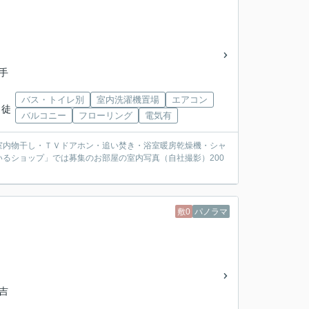
手
バス・トイレ別
室内洗濯機置場
エアコン
 徒
バルコニー
フローリング
電気有
室内物干し・ＴＶドアホン・追い焚き・浴室暖房乾燥機・シャ
るショップ」では募集のお部屋の室内写真（自社撮影）200
敷0
パノラマ
「吉