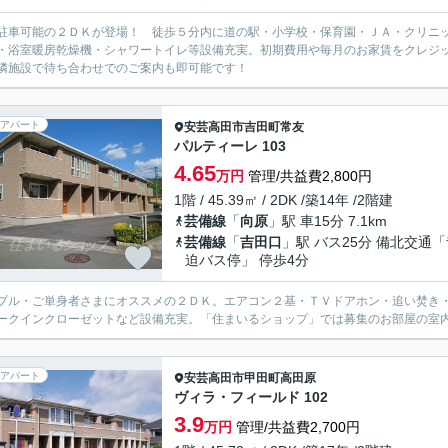
駐車可能の２ＤＫが登場！ 徒歩５分内に道の駅・小学校・保育園・ＪＡ・クリニ
・浴室暖房乾燥機・シャワートイレ等設備充実。初期費用や毎月のお家賃をクレジ
隣施設で待ち合わせでのご案内も即可能です！
アパート
安芸高田市
吉田町常友
パルティーレ 103
4.65
万円
管理/共益費2,800円
1階 / 45.39㎡ / 2DK /築14年 /2階建
芸備線
「
向原
」駅 車15分 7.1km
芸備線
「
吉田口
」駅 バス25分 備北交通
迫バス停」 停歩4分
プル・ご単身者さまにオススメの２ＤＫ。エアコン２基・ＴＶドアホン・追い焚き
ークインクローゼットなど設備充実。「住まいるショップ」では募集のお部屋の室内
アパート
安芸高田市
甲田町高田原
ヴィラ・フィールド 102
3.9
万円
管理/共益費2,700円