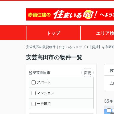
トップ
エリア
安佐北区の賃貸物件｜住まいるショップ
【賃貸】を市区
安芸高田市の物件一覧
お
安芸高田市
変更
アパート
広
マンション
35
件
一戸建て