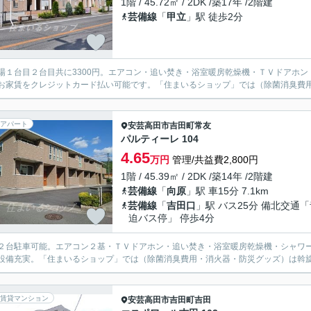
1階 / 45.72㎡ / 2DK /築17年 /2階建
芸備線
「
甲立
」駅 徒歩2分
場１台目２台目共に3300円。エアコン・追い焚き・浴室暖房乾燥機・ＴＶドアホ
お家賃をクレジットカード払い可能です。「住まいるショップ」では（除菌消臭費
アパート
安芸高田市
吉田町常友
パルティーレ 104
4.65
万円
管理/共益費2,800円
1階 / 45.39㎡ / 2DK /築14年 /2階建
芸備線
「
向原
」駅 車15分 7.1km
芸備線
「
吉田口
」駅 バス25分 備北交通
迫バス停」 停歩4分
２台駐車可能。エアコン２基・ＴＶドアホン・追い焚き・浴室暖房乾燥機・シャワ
設備充実。「住まいるショップ」では（除菌消臭費用・消火器・防災グッズ）は斡
賃貸マンション
安芸高田市
吉田町吉田