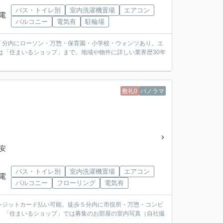
バス・トイレ別
室内洗濯機置場
エアコン
電
バルコニー
電気有
駐輪場
７分内にローソン・万惣・保育園・小学校・ウォンツあり。エ
は「住まいるショップ」まで。地域や物件に詳しい業界歴30年
敷礼0
パノラマ
「安
バス・トイレ別
室内洗濯機置場
エアコン
電
バルコニー
フローリング
電気有
レジットカード払い可能。徒歩５分内に市役所・万惣・コンビ
。「住まいるショップ」では募集のお部屋の室内写真（自社撮