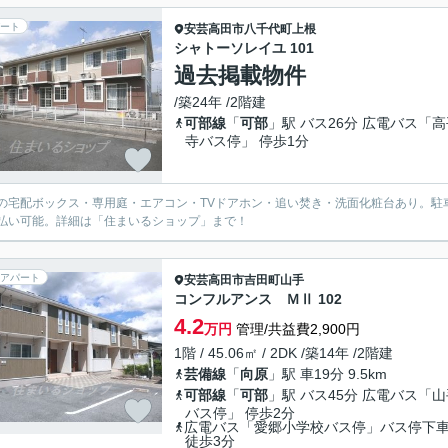
ート
安芸高田市
八千代町上根
シャトーソレイユ 101
過去掲載物件
/築24年 /2階建
可部線
「
可部
」駅 バス26分 広電バス「高
寺バス停」 停歩1分
の宅配ボックス・専用庭・エアコン・TVドアホン・追い焚き・洗面化粧台あり。駐
払い可能。詳細は「住まいるショップ」まで！
アパート
安芸高田市
吉田町山手
コンフルアンス ＭⅡ 102
4.2
万円
管理/共益費2,900円
1階 / 45.06㎡ / 2DK /築14年 /2階建
芸備線
「
向原
」駅 車19分 9.5km
可部線
「
可部
」駅 バス45分 広電バス「山
バス停」 停歩2分
広電バス「愛郷小学校バス停」バス停
徒歩3分