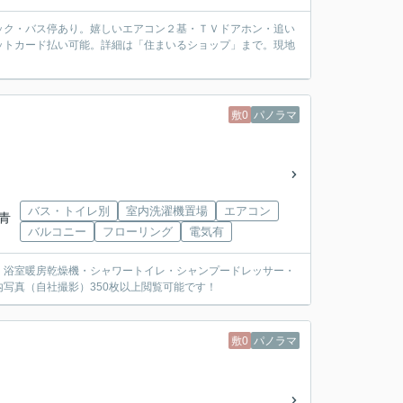
ック・バス停あり。嬉しいエアコン２基・ＴＶドアホン・追い
ットカード払い可能。詳細は「住まいるショップ」まで。現地
敷0
パノラマ
バス・トイレ別
室内洗濯機置場
エアコン
「青
バルコニー
フローリング
電気有
・浴室暖房乾燥機・シャワートイレ・シャンプードレッサー・
写真（自社撮影）350枚以上閲覧可能です！
敷0
パノラマ