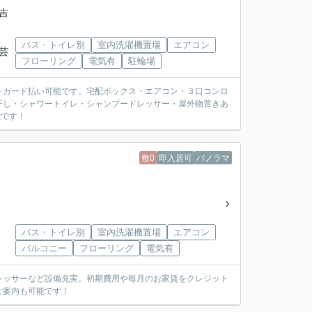
「吉
バス・トイレ別
室内洗濯機置場
エアコン
芸
フローリング
電気有
駐輪場
トカード払い可能です。宅配ボックス・エアコン・３口コンロ
干し・シャワートイレ・シャンプードレッサー・屋外物置きあ
能です！
敷0
即入居可
パノラマ
バス・トイレ別
室内洗濯機置場
エアコン
バルコニー
フローリング
電気有
レッサーなど設備充実。初期費用や毎月のお家賃をクレジット
ご案内も可能です！