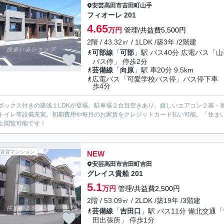
安芸高田市
吉田町山手
フィオーレ 201
4.65
万円
管理/共益費5,500円
2階 / 43.32㎡ / 1LDK /築3年 /2階建
可部線
「
可部
」駅 バス40分 広電バス「山
バス停」 停歩2分
芸備線
「
向原
」駅 車20分 9.5km
広電バス「可愛学校バス停」バス停下車
歩4分
ボックス付きの築浅１LDKが登場。駐車場２台目空きあり。嬉しいエアコン２基・
トイレ等設備充実。初期費用や毎月のお家賃をクレジットカード払い可能。「住まい
上閲覧可能です！
賃貸マンション
NEW
安芸高田市
吉田町吉田
グレイス貴船 201
5.1
万円
管理/共益費2,500円
2階 / 53.09㎡ / 2LDK /築19年 /3階建
芸備線
「
吉田口
」駅 バス11分 備北交通
田出張所」 停歩1分