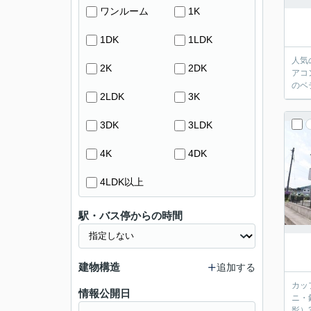
ワンルーム
1K
1DK
1LDK
人気
2K
2DK
アコ
のベ
2LDK
3K
3DK
3LDK
4K
4DK
4LDK以上
駅・バス停からの時間
建物構造
追加する
カッ
情報公開日
ニ・
影）