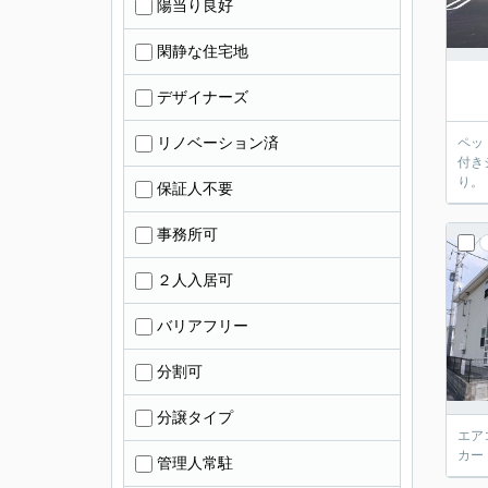
陽当り良好
閑静な住宅地
デザイナーズ
リノベーション済
ペッ
付き
り。
保証人不要
事務所可
２人入居可
バリアフリー
分割可
分譲タイプ
エア
カー
管理人常駐