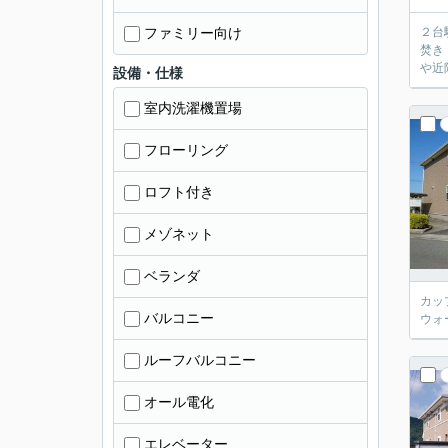
ファミリー向け
２台
焚き
や近
設備・仕様
室内洗濯機置場
フローリング
ロフト付き
メゾネット
ベランダ
カッ
バルコニー
ウォ
ルーフバルコニー
オール電化
エレベーター