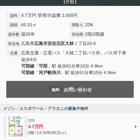
【外観】
4.7万円 管理/共益費 2,000円
賃料
45.51㎡
2DK
面積
間取り
築26年
2階/2階建
築年数
所在階
広島県
広島市安佐北区
大林
１丁目20-5
所在地
広島交通・広電バス「大林二丁目バス停」バス停下車
交通
徒歩4分
可部線
「
可部
」駅 徒歩61分車10分 4.9km
可部線
「
河戸帆待川
」駅 徒歩61分車10分 4.9km
お問い合わせ
無料
メゾン・エスポワール・アラタニの募集中物件
205
4.7万円
2階 / 13.76坪(45.51㎡)