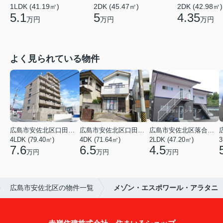
1LDK (41.19㎡)
2DK (45.47㎡)
2DK (42.98㎡)
5.1
5
4.35
万円
万円
万円
よく見られている物件
広島市安佐北区口田３丁目
広島市安佐北区口田５丁目
広島市安佐北区落合南９丁目
4LDK (79.40㎡)
4DK (71.64㎡)
2LDK (47.20㎡)
3
7.6
6.5
4.5
万円
万円
万円
広島市安佐北区の物件一覧
メゾン・エスポワール・アラタニ