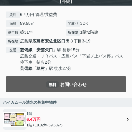
【外観】
6.4万円 管理/共益費 -
賃料
59.58㎡
3DK
面積
間取り
築31年
1階/2階建
築年数
所在階
広島県
広島市安佐北区
口田
３丁目3-19
所在地
芸備線
「
安芸矢口
」駅 徒歩15分
交通
広島交通・ＪＲバス・広島バス「下岩ノ上バス停」バス
停下車 徒歩2分
芸備線
「
玖村
」駅 徒歩27分
お問い合わせ
無料
ハイカムール清水の募集中物件
1階
6.4万円
1階 / 18.02坪(59.58㎡)