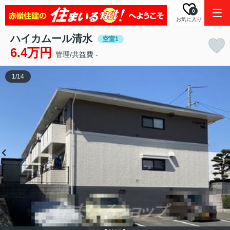
0
お気に入り
ハイカムール清水
空室1
6.4万円
管理/共益費 -
1
/
14