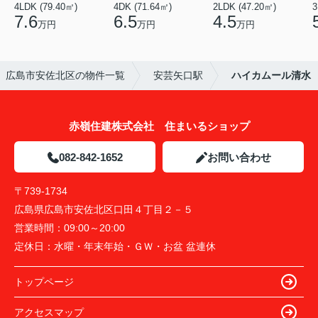
4LDK (79.40㎡)
4DK (71.64㎡)
2LDK (47.20㎡)
3
7.6
6.5
4.5
万円
万円
万円
広島市安佐北区の物件一覧
安芸矢口駅
ハイカムール清水
赤嶺住建株式会社 住まいるショップ
082-842-1652
お問い合わせ
〒739-1734
広島県広島市安佐北区口田４丁目２－５
営業時間：
09:00～20:00
定休日：
水曜・年末年始・ＧＷ・お盆 盆連休
トップページ
アクセスマップ