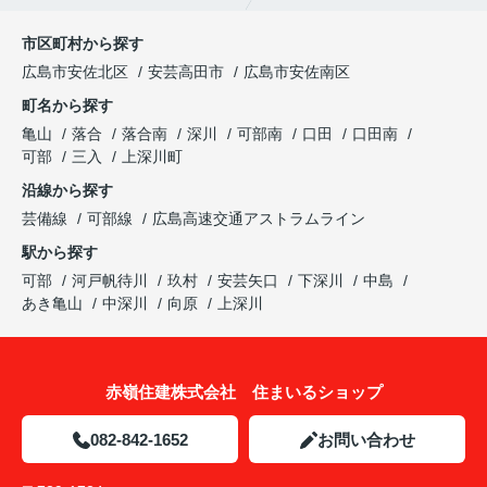
市区町村から探す
広島市安佐北区
安芸高田市
広島市安佐南区
町名から探す
亀山
落合
落合南
深川
可部南
口田
口田南
可部
三入
上深川町
沿線から探す
芸備線
可部線
広島高速交通アストラムライン
駅から探す
可部
河戸帆待川
玖村
安芸矢口
下深川
中島
あき亀山
中深川
向原
上深川
赤嶺住建株式会社 住まいるショップ
082-842-1652
お問い合わせ