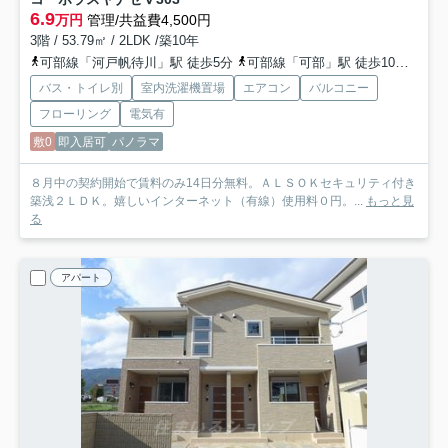
6.9
万円
管理/共益費4,500円
3階 / 53.79㎡ / 2LDK /築10年
可部線「河戸帆待川」駅 徒歩5分
可部線「可部」駅 徒歩10分
広島
バス・トイレ別
室内洗濯機置場
エアコン
バルコニー
フローリング
電気有
敷0
即入居可
パノラマ
８月中の契約開始で賃料のみ14日分無料。ＡＬＳＯＫセキュリティ付き
築浅２ＬＤＫ。嬉しいインターネット（有線）使用料０円。...
もっと見
る
アパート