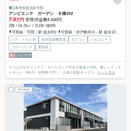
広島市安佐北区可部
アンビエンテ ガーデン Ｂ棟
202
7.9
万円
管理/共益費4,500円
2階 / 54.26㎡ / 2LDK /築8年
可部線「可部」駅 徒歩8分
可部線「河戸帆待川」駅 徒歩10分
広島
バス・トイレ別
室内洗濯機置場
エアコン
バルコニー
フローリング
電気有
敷0
パノラマ
セコムのセキュリティ・オートロック付きの築浅２LDK。嬉しいインタ
ーネット（Wi-Fi）使用料０円！ 人気の宅配ボックス...
もっと見る
アパート