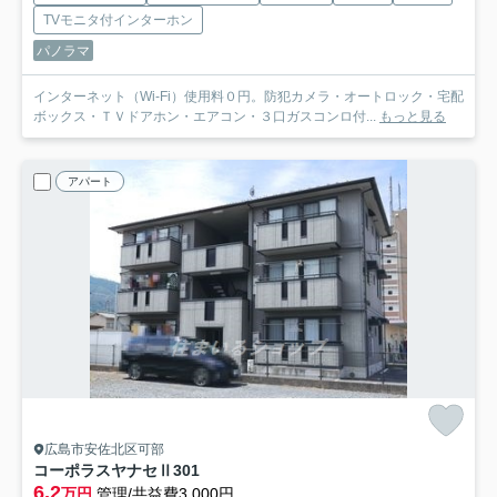
TVモニタ付インターホン
パノラマ
インターネット（Wi-Fi）使用料０円。防犯カメラ・オートロック・宅配
ボックス・ＴＶドアホン・エアコン・３口ガスコンロ付...
もっと見る
アパート
広島市安佐北区可部
コーポラスヤナセⅡ
301
6.2
万円
管理/共益費3,000円