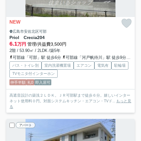
NEW
広島市安佐北区可部
Priol Crecia
204
6.1
万円
管理/共益費3,500円
2階 / 53.90㎡ / 2LDK /築5年
可部線「可部」駅 徒歩6分
可部線「河戸帆待川」駅 徒歩9分
バス
バス・トイレ別
室内洗濯機置場
エアコン
電気有
駐輪場
TVモニタ付インターホン
仲手半額
礼0
即入居可
高遮音設計の築浅２ＬＤＫ。ＪＲ可部駅まで徒歩６分。嬉しいインター
ネット使用料０円。対面システムキッチン・エアコン・TVド...
もっと見
る
アパート