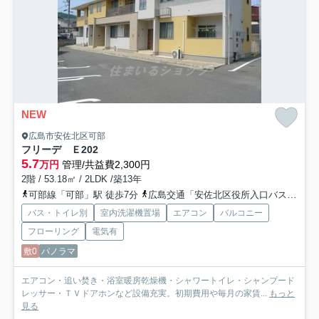
NEW
広島市安佐北区可部
フリーデ Ｅ
202
5.7
万円
管理/共益費2,300円
2階 / 53.18㎡ / 2LDK /築13年
可部線「可部」駅 徒歩7分
広島交通「安佐北区役所入口バス停」バス停下車 徒歩5分
バス・トイレ別
室内洗濯機置場
エアコン
バルコニー
フローリング
電気有
敷0
パノラマ
エアコン・追い焚き・浴室暖房乾燥機・シャワートイレ・シャンプード
レッサー・ＴＶドアホンなど設備充実。初期費用や毎月の家賃...
もっと
見る