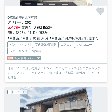
広島市安佐北区可部
グリシーナ
202
5.4
万円
管理/共益費3,500円
2階 / 42.28㎡ / 1LDK /築8年
可部線「可部」駅 徒歩6分
可部線「河戸帆待川」駅 徒歩7分
広島
バス・トイレ別
室内洗濯機置場
エアコン
バルコニー
フローリング
電気有
敷0
即入居可
パノラマ
可部バイパス沿いの築浅１ＬＤＫ。２口ガスコンロ付システムキッチ
ン・エアコン・ＴＶドアホン・追い焚き・浴室暖房乾燥機・シャ...
もっ
と見る
アパート