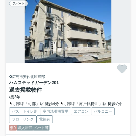
アパート
広島市安佐北区可部
ハムステッドガーデン
201
過去掲載物件
/築3年
可部線「可部」駅 徒歩4分
可部線「河戸帆待川」駅 徒歩7分
広島
バス・トイレ別
室内洗濯機置場
エアコン
バルコニー
フローリング
電気有
敷0
即入居可
ペット可