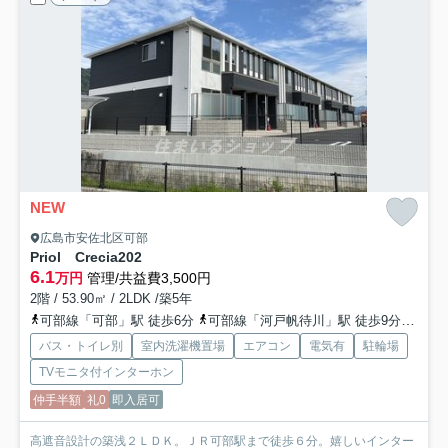
NEW
広島市安佐北区可部
Priol Crecia
202
6.1
万円
管理/共益費3,500円
2階 / 53.90㎡ / 2LDK /築5年
可部線「可部」駅 徒歩6分
可部線「河戸帆待川」駅 徒歩9分
バス
バス・トイレ別
室内洗濯機置場
エアコン
電気有
駐輪場
TVモニタ付インターホン
仲手半額
礼0
即入居可
高遮音設計の築浅２ＬＤＫ。ＪＲ可部駅まで徒歩６分。嬉しいインター