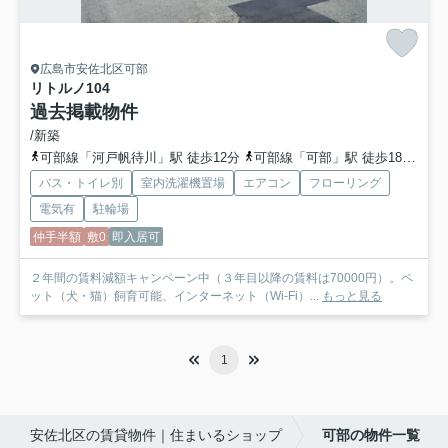
広島市安佐北区可部
リトルノ
104
過去掲載物件
/新築
可部線「河戸帆待川」駅 徒歩12分
可部線「可部」駅 徒歩18分
可
バス・トイレ別
室内洗濯機置場
エアコン
フローリング
電気有
駐輪場
仲手半額
敷0
即入居可
２年間の賃料減額キャンペーン中（３年目以降の賃料は70000円）。ペ
ット（犬・猫）飼育可能、インターネット（Wi-Fi）...
もっと見る
1
安佐北区の賃貸物件｜住まいるショップ
可部の物件一覧