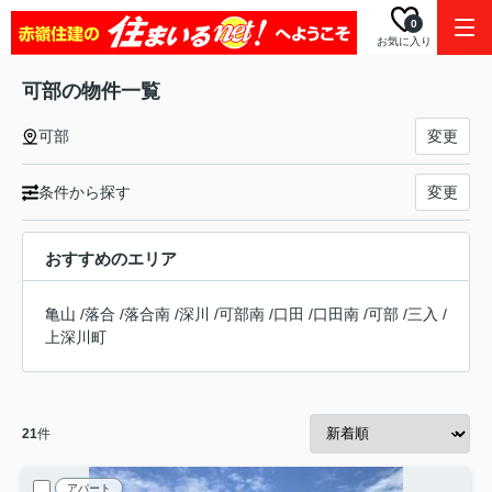
0
お気に入り
可部の物件一覧
可部
変更
条件から探す
変更
おすすめのエリア
亀山
/
落合
/
落合南
/
深川
/
可部南
/
口田
/
口田南
/
可部
/
三入
/
上深川町
21
件
アパート