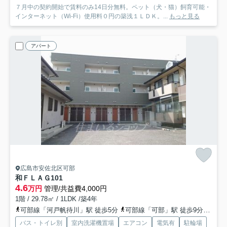
７月中の契約開始で賃料のみ14日分無料。ペット（犬・猫）飼育可能・
インターネット（Wi-Fi）使用料０円の築浅１ＬＤＫ。...
もっと見る
アパート
広島市安佐北区可部
和ＦＬＡＧ
101
4.6
万円
管理/共益費4,000円
1階 / 29.78㎡ / 1LDK /築4年
可部線「河戸帆待川」駅 徒歩5分
可部線「可部」駅 徒歩9分
可部
バス・トイレ別
室内洗濯機置場
エアコン
電気有
駐輪場