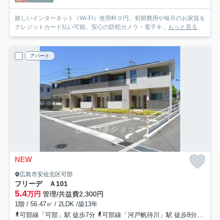
嬉しいインターネット（Wi-Fi）使用料０円。初期費用や毎月のお家賃を
クレジットカード払い可能。安心の防犯カメラ・電子キ...
もっと見る
アパート
NEW
広島市安佐北区可部
フリーデ Ａ
101
5.4
万円
管理/共益費2,300円
1階 / 56.47㎡ / 2LDK /築13年
可部線「可部」駅 徒歩7分
可部線「河戸帆待川」駅 徒歩8分
広島