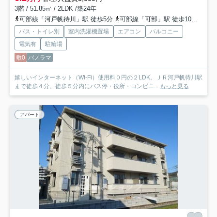
3階 / 51.85㎡ / 2LDK /築24年
可部線「河戸帆待川」駅 徒歩5分
可部線「可部」駅 徒歩10分
広島
バス・トイレ別
室内洗濯機置場
エアコン
バルコニー
電気有
駐輪場
敷0
パノラマ
嬉しいインターネット（Wi-Fi）使用料０円の２LDK。ＪＲ河戸帆待川駅
まで徒歩４分。徒歩５分内にバス停・役所・コンビニ...
もっと見る
アパート