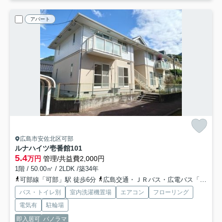
アパート
広島市安佐北区可部
ルナハイツ壱番館
101
5.4
万円
管理/共益費2,000円
1階 / 50.00㎡ / 2LDK /築34年
可部線「可部」駅 徒歩6分
広島交通・ＪＲバス・広電バス「可部中央バス停」バス停下車 徒歩5分
バス・トイレ別
室内洗濯機置場
エアコン
フローリング
電気有
駐輪場
即入居可
パノラマ