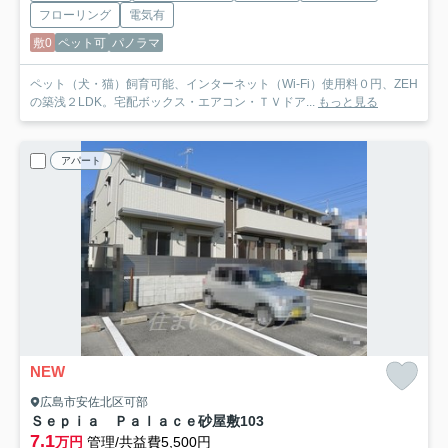
フローリング
電気有
敷0
ペット可
パノラマ
ペット（犬・猫）飼育可能、インターネット（Wi-Fi）使用料０円、ZEH
の築浅２LDK。宅配ボックス・エアコン・ＴＶドア...
もっと見る
アパート
NEW
広島市安佐北区可部
Ｓｅｐｉａ Ｐａｌａｃｅ砂屋敷
103
7.1
万円
管理/共益費5,500円