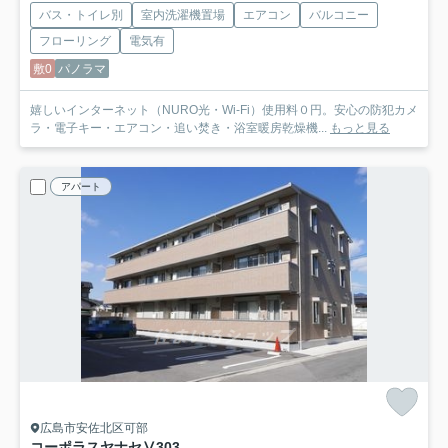
バス・トイレ別
室内洗濯機置場
エアコン
バルコニー
フローリング
電気有
敷0
パノラマ
嬉しいインターネット（NURO光・Wi-Fi）使用料０円。安心の防犯カメ
ラ・電子キー・エアコン・追い焚き・浴室暖房乾燥機...
もっと見る
アパート
広島市安佐北区可部
コーポラスヤナセⅤ
303