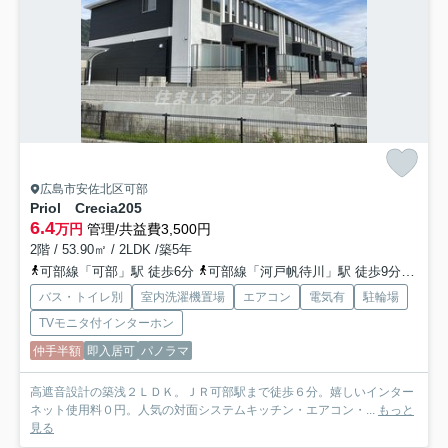
広島市安佐北区可部
Priol Crecia
205
6.4
万円
管理/共益費3,500円
2階 / 53.90㎡ / 2LDK /築5年
可部線「可部」駅 徒歩6分
可部線「河戸帆待川」駅 徒歩9分
バス
バス・トイレ別
室内洗濯機置場
エアコン
電気有
駐輪場
TVモニタ付インターホン
仲手半額
即入居可
パノラマ
高遮音設計の築浅２ＬＤＫ。ＪＲ可部駅まで徒歩６分。嬉しいインター
ネット使用料０円。人気の対面システムキッチン・エアコン・...
もっと
見る