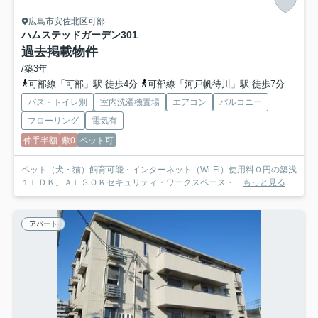
広島市安佐北区可部
ハムステッドガーデン
301
過去掲載物件
/築3年
可部線「可部」駅 徒歩4分
可部線「河戸帆待川」駅 徒歩7分
広島
バス・トイレ別
室内洗濯機置場
エアコン
バルコニー
フローリング
電気有
仲手半額
敷0
ペット可
ペット（犬・猫）飼育可能・インターネット（Wi-Fi）使用料０円の築浅
１ＬＤＫ。ＡＬＳＯＫセキュリティ・ワークスペース・...
もっと見る
アパート