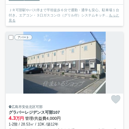
ＪＲ可部駅やバス停まで平坦徒歩６分で通勤・通学も安心。駐車場１台
付き。エアコン・３口ガスコンロ（グリル付）システムキッチ...
もっと
見る
アパート
広島市安佐北区可部
グラバーレジデンス可部
107
4.3
万円
管理/共益費4,000円
1-2階 / 28.53㎡ / 1DK /築12年