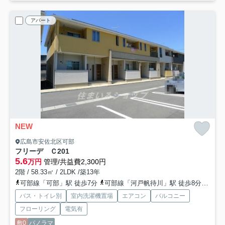
アパート
NEW
広島市安佐北区可部
フリーデ Ｃ
201
5.6
万円
管理/共益費2,300円
2階 / 58.33㎡ / 2LDK /築13年
可部線「可部」駅 徒歩7分
可部線「河戸帆待川」駅 徒歩8分
広島
バス・トイレ別
室内洗濯機置場
エアコン
バルコニー
フローリング
電気有
敷0
パノラマ