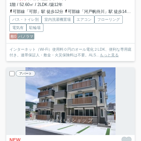
1階 / 52.60㎡ / 2LDK /築12年
可部線「可部」駅 徒歩12分
可部線「河戸帆待川」駅 徒歩14分
広
バス・トイレ別
室内洗濯機置場
エアコン
フローリング
電気有
駐輪場
敷0
パノラマ
インターネット（Wi-Fi）使用料０円のオール電化２LDK、便利な専用庭
付き。連帯保証人・敷金・火災保険料は不要。ALS...
もっと見る
アパート
NEW