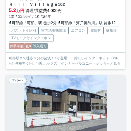
Ｈｉｌｌ Ｖｉｌｌａｇｅ
102
5.2
万円
管理/共益費4,000円
1階 / 33.86㎡ / 1K /築4年
可部線「可部」駅 徒歩2分
可部線「河戸帆待川」駅 徒歩12分
可部
バス・トイレ別
室内洗濯機置場
エアコン
電気有
駐輪場
TVモニタ付インターホン
仲手半額
礼0
即入居可
可部駅まで徒歩２分の築浅１Kが登場！ 嬉しいインターネット（Wi-
Fi）使用料０円。宅配ボックス・インナーバルコニー・シ...
もっと見る
アパート