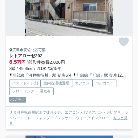
広島市安佐北区可部
レトアローゼ
202
6.5
万円
管理/共益費2,000円
2階 / 49.85㎡ / 2LDK /築15年
可部線「河戸帆待川」駅 徒歩6分
可部線「可部」駅 徒歩12分
広島
バス・トイレ別
室内洗濯機置場
エアコン
バルコニー
フローリング
電気有
パノラマ
ＪＲ河戸帆待川駅まで徒歩６分。エアコン・TVドアホン・追い焚き・シ
ャワートイレ・シャンプードレッサー・ウォークインクロー...
もっと見
る