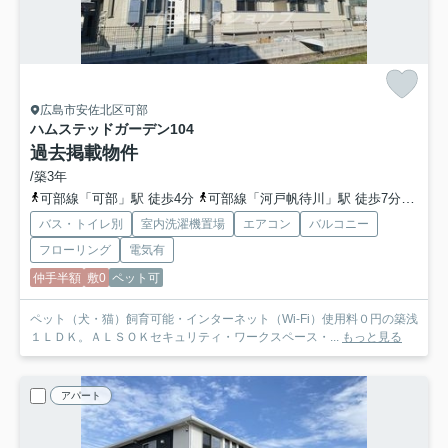
広島市安佐北区可部
ハムステッドガーデン
104
過去掲載物件
/築3年
可部線「可部」駅 徒歩4分
可部線「河戸帆待川」駅 徒歩7分
広島
バス・トイレ別
室内洗濯機置場
エアコン
バルコニー
フローリング
電気有
仲手半額
敷0
ペット可
ペット（犬・猫）飼育可能・インターネット（Wi-Fi）使用料０円の築浅
１ＬＤＫ。ＡＬＳＯＫセキュリティ・ワークスペース・...
もっと見る
アパート