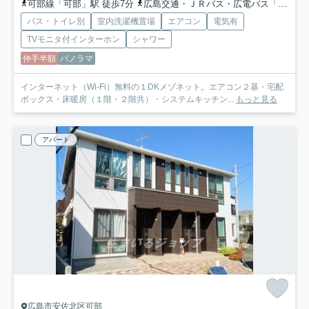
可部線「可部」駅 徒歩7分
広島交通・ＪＲバス・広電バス「可部中央バス停」バス停下車 徒歩分
バス・トイレ別
室内洗濯機置場
エアコン
電気有
TVモニタ付インターホン
シャワー
仲手半額
パノラマ
インターネット（Wi-Fi）無料の１DKメゾネット。エアコン２基・宅配
ボックス・床暖房（１階・２階共）・システムキッチン...
もっと見る
アパート
広島市安佐北区可部