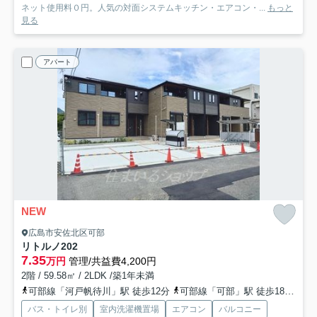
ネット使用料０円。人気の対面システムキッチン・エアコン・...
もっと
見る
アパート
NEW
広島市安佐北区可部
リトルノ
202
7.35
万円
管理/共益費4,200円
2階 / 59.58㎡ / 2LDK /築1年未満
可部線「河戸帆待川」駅 徒歩12分
可部線「可部」駅 徒歩18分
可
バス・トイレ別
室内洗濯機置場
エアコン
バルコニー