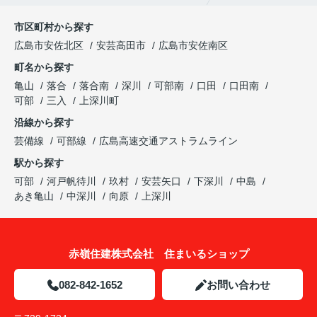
市区町村から探す
広島市安佐北区
安芸高田市
広島市安佐南区
町名から探す
亀山
落合
落合南
深川
可部南
口田
口田南
可部
三入
上深川町
沿線から探す
芸備線
可部線
広島高速交通アストラムライン
駅から探す
可部
河戸帆待川
玖村
安芸矢口
下深川
中島
あき亀山
中深川
向原
上深川
赤嶺住建株式会社 住まいるショップ
082-842-1652
お問い合わせ