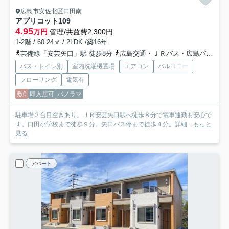
広島市安佐北区口田南
アプリコット
109
4.95
万円
管理/共益費2,300円
1-2階 / 60.24㎡ / 2LDK /築16年
芸備線「安芸矢口」駅 徒歩8分
広島交通・ＪＲバス・広島バス「矢口バス停」バス停下車 徒歩4分
バス・トイレ別
室内洗濯機置場
エアコン
バルコニー
フローリング
電気有
敷0
即入居可
パノラマ
駐車場２台目空きあり。ＪＲ安芸矢口駅へ徒歩８分で電車通勤も安心で
す。口田小学校まで徒歩９分。矢口バス停まで徒歩４分。詳細...
もっと
見る
アパート