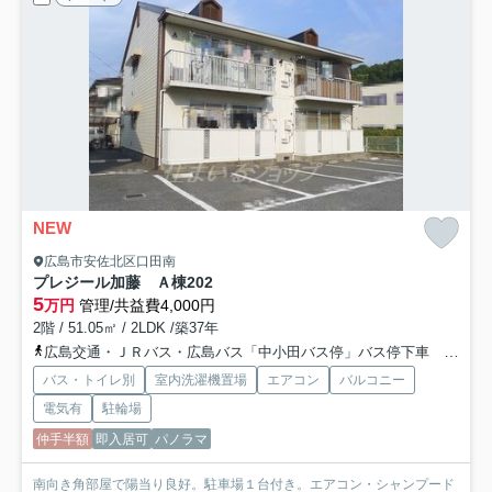
NEW
広島市安佐北区口田南
プレジール加藤 Ａ棟
202
5
万円
管理/共益費4,000円
2階 / 51.05㎡ / 2LDK /築37年
広島交通・ＪＲバス・広島バス「中小田バス停」バス停下車 徒歩4分
バス・トイレ別
室内洗濯機置場
エアコン
バルコニー
電気有
駐輪場
仲手半額
即入居可
パノラマ
南向き角部屋で陽当り良好。駐車場１台付き。エアコン・シャンプード