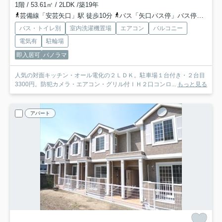
1階 / 53.61㎡ / 2LDK /築19年
芸備線「安芸矢口」駅 徒歩10分
バス「矢口バス停」バス停下車 徒歩7分
バス・トイレ別
室内洗濯機置場
エアコン
バルコニー
電気有
駐輪場
即入居可
パノラマ
人気の対面キッチン・オール電化の２ＬＤＫ。駐車場１台付き・２台目
3300円。防犯カメラ・エアコン・グリル付ＩＨ２口コンロ...
もっと見る
アパート