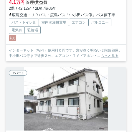
4.1
万円
管理/共益費-
2階 / 42.12㎡ / 2DK /築36年
広島交通・ＪＲバス・広島バス「中小田バス停」バス停下車 徒歩2分
バス・トイレ別
室内洗濯機置場
エアコン
バルコニー
電気有
駐輪場
礼0
インターネット（Wi-fi）使用料０円です。窓が多く明るい２階角部屋。
中小田バス停まで徒歩２分。エアコン・ＴＶドアホン・...
もっと見る
アパート