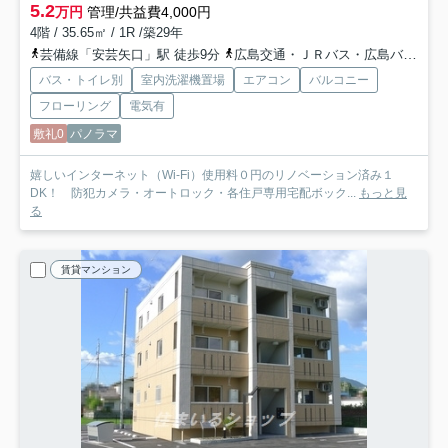
5.2
万円
管理/共益費4,000円
4階 / 35.65㎡ / 1R /築29年
芸備線「安芸矢口」駅 徒歩9分
広島交通・ＪＲバス・広島バス「矢口上バス停」バス停下車 徒歩1分
バス・トイレ別
室内洗濯機置場
エアコン
バルコニー
フローリング
電気有
敷礼0
パノラマ
嬉しいインターネット（Wi-Fi）使用料０円のリノベーション済み１
DK！ 防犯カメラ・オートロック・各住戸専用宅配ボック...
もっと見
る
賃貸マンション