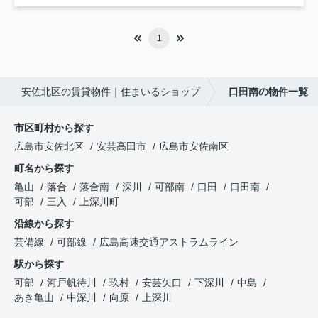
1
安佐北区の賃貸物件｜住まいるショップ
口田南の物件一覧
市区町村から探す
広島市安佐北区
安芸高田市
広島市安佐南区
町名から探す
亀山
落合
落合南
深川
可部南
口田
口田南
可部
三入
上深川町
沿線から探す
芸備線
可部線
広島高速交通アストラムライン
駅から探す
可部
河戸帆待川
玖村
安芸矢口
下深川
中島
あき亀山
中深川
向原
上深川