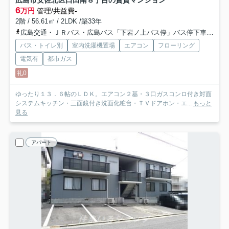
広島市安佐北区口田南８丁目の賃貸マンション
6
万円
管理/共益費-
2階 / 56.61㎡ / 2LDK /築33年
広島交通・ＪＲバス・広島バス「下岩ノ上バス停」バス停下車 徒歩6分
バス・トイレ別
室内洗濯機置場
エアコン
フローリング
電気有
都市ガス
礼0
ゆったり１３．６帖のＬＤＫ。エアコン２基・３口ガスコンロ付き対面
システムキッチン・三面鏡付き洗面化粧台・ＴＶドアホン・エ...
もっと
見る
アパート