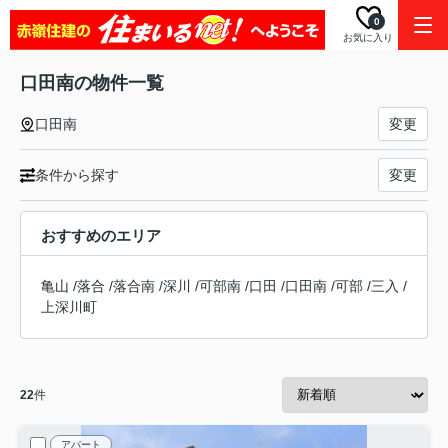
0
お気に入り
口田南の物件一覧
口田南
変更
条件から探す
変更
おすすめのエリア
亀山
/
落合
/
落合南
/
深川
/
可部南
/
口田
/
口田南
/
可部
/
三入
/
上深川町
22
件
アパート