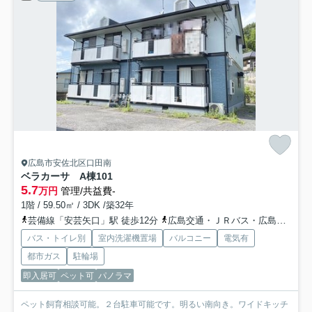
広島市安佐北区口田南
ベラカーサ A棟
101
5.7
万円
管理/共益費-
1階 / 59.50㎡ / 3DK /築32年
芸備線「安芸矢口」駅 徒歩12分
広島交通・ＪＲバス・広島バス「矢口バス停」バス停下車 徒歩9分
バス・トイレ別
室内洗濯機置場
バルコニー
電気有
都市ガス
駐輪場
即入居可
ペット可
パノラマ
ペット飼育相談可能。２台駐車可能です。明るい南向き。ワイドキッチ