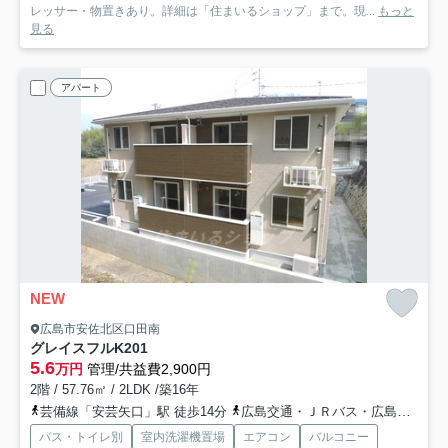
レッサー・物置きあり。詳細は「住まいるショップ」まで。現...
もっと
見る
アパート
NEW
広島市安佐北区口田南
グレイスフルK
201
5.6
万円
管理/共益費2,900円
2階 / 57.76㎡ / 2LDK /築16年
芸備線「安芸矢口」駅 徒歩14分
広島交通・ＪＲバス・広島バス「上小田バス停」バス停下車 徒歩5分
バス・トイレ別
室内洗濯機置場
エアコン
バルコニー