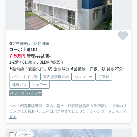
広島市安佐北区口田南
コーポ上迫
101
7.5
万円
管理/共益費-
1-2階 / 81.00㎡ / 3LDK /築35年
芸備線「安芸矢口」駅 徒歩14分
芸備線「戸坂」駅 徒歩27分
広島
バス・トイレ別
室内洗濯機置場
バルコニー
電気有
都市ガス
シャワー
ペット可
パノラマ
ペット飼育相談可能（室内小型犬・飼育時は賃料５千円増）。２階のリ
ビングに天窓あり。上小田バス停まで徒歩３分。シャンプード...
もっと
見る
アパート