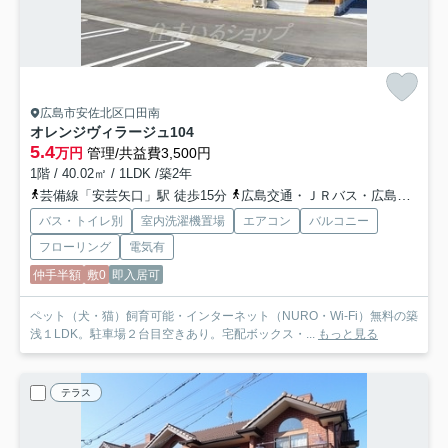
広島市安佐北区口田南
オレンジヴィラージュ
104
5.4
万円
管理/共益費3,500円
1階 / 40.02㎡ / 1LDK /築2年
芸備線「安芸矢口」駅 徒歩15分
広島交通・ＪＲバス・広島バス「矢口バス停」バス停下車 徒歩12分
バス・トイレ別
室内洗濯機置場
エアコン
バルコニー
フローリング
電気有
仲手半額
敷0
即入居可
ペット（犬・猫）飼育可能・インターネット（NURO・Wi-Fi）無料の築
浅１LDK。駐車場２台目空きあり。宅配ボックス・...
もっと見る
テラス