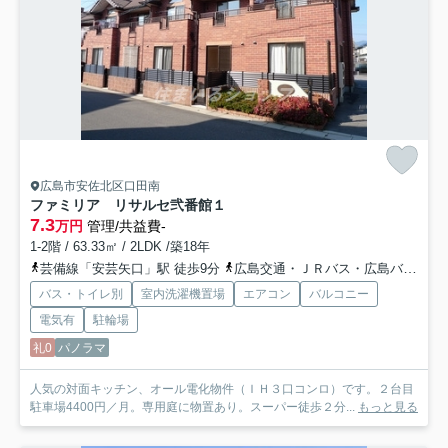
広島市安佐北区口田南
ファミリア リサルセ弐番館
１
7.3
万円
管理/共益費-
1-2階 / 63.33㎡ / 2LDK /築18年
芸備線「安芸矢口」駅 徒歩9分
広島交通・ＪＲバス・広島バス「上小田バス停」バス停下車 徒歩3分
バス・トイレ別
室内洗濯機置場
エアコン
バルコニー
電気有
駐輪場
礼0
パノラマ
人気の対面キッチン、オール電化物件（ＩＨ３口コンロ）です。２台目
駐車場4400円／月。専用庭に物置あり。スーパー徒歩２分...
もっと見る