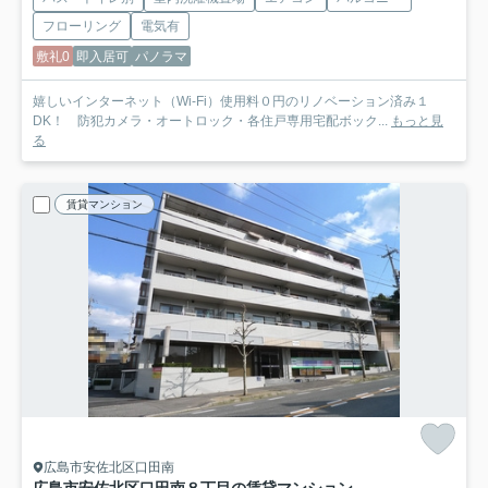
フローリング
電気有
敷礼0
即入居可
パノラマ
嬉しいインターネット（Wi-Fi）使用料０円のリノベーション済み１
DK！ 防犯カメラ・オートロック・各住戸専用宅配ボック...
もっと見
る
賃貸マンション
広島市安佐北区口田南