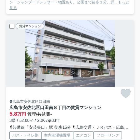
ン・シャンプードレッサー・物置あり。公園まで徒歩１分。詳...
もっと
見る
賃貸マンション
広島市安佐北区口田南
広島市安佐北区口田南８丁目の賃貸マンション
5.8
万円
管理/共益費-
3階 / 52.00㎡ / 2DK /築33年
芸備線「安芸矢口」駅 徒歩15分
広島交通・ＪＲバス・広島バス「下岩ノ上バス停」バス停下車 徒歩6分
バス・トイレ別
室内洗濯機置場
エアコン
フローリング