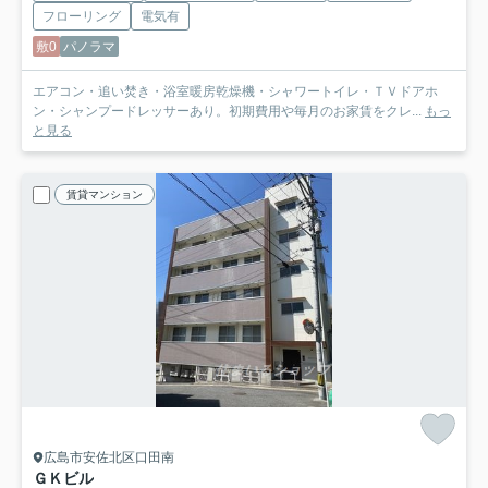
フローリング
電気有
敷0
パノラマ
エアコン・追い焚き・浴室暖房乾燥機・シャワートイレ・ＴＶドアホ
ン・シャンプードレッサーあり。初期費用や毎月のお家賃をクレ...
もっ
と見る
賃貸マンション
広島市安佐北区口田南
ＧＫビル