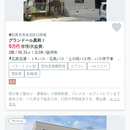
広島市安佐北区口田南
グランドール真和Ⅰ
5
万円
管理/共益費-
2階 / 56.31㎡ / 2LDK /築35年
広島交通・ＪＲバス・広島バス「上小田バス停」バス停下車 徒歩3分
バス・トイレ別
室内洗濯機置場
エアコン
バルコニー
電気有
駐輪場
礼0
窓が多く陽当り・通風良い２階角部屋。フレスタ・セブンイレブンまで
徒歩２分、バス停まで徒歩３分。口田小学校徒歩５分。畳は夏...
もっと
見る
アパート