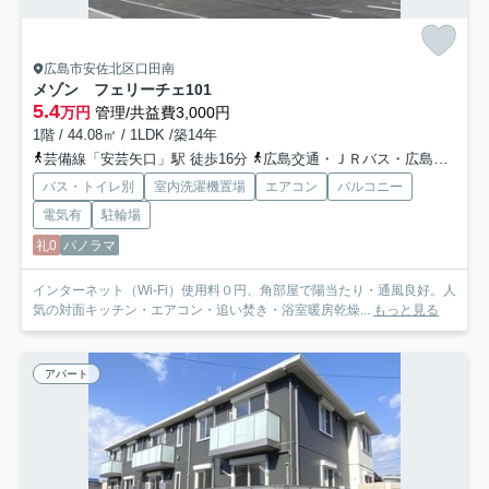
広島市安佐北区口田南
メゾン フェリーチェ
101
5.4
万円
管理/共益費3,000円
1階 / 44.08㎡ / 1LDK /築14年
芸備線「安芸矢口」駅 徒歩16分
広島交通・ＪＲバス・広島バス「小田教円寺前バス停」バス停下車 徒歩4分
バス・トイレ別
室内洗濯機置場
エアコン
バルコニー
電気有
駐輪場
礼0
パノラマ
インターネット（Wi-Fi）使用料０円、角部屋で陽当たり・通風良好。人
気の対面キッチン・エアコン・追い焚き・浴室暖房乾燥...
もっと見る
アパート