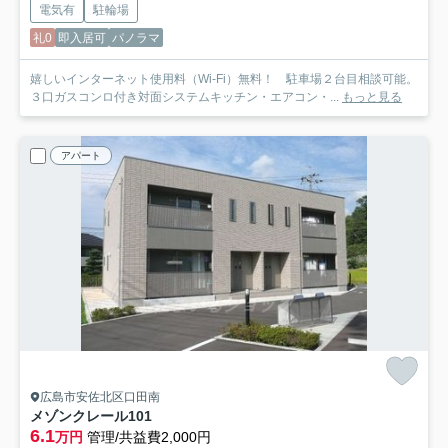
電気有
駐輪場
礼0
即入居可
パノラマ
嬉しいインターネット使用料（Wi-Fi）無料！ 駐車場２台目相談可能。
３口ガスコンロ付き対面システムキッチン・エアコン・...
もっと見る
アパート
広島市安佐北区口田南
メゾンクレール
101
6.1
万円
管理/共益費2,000円