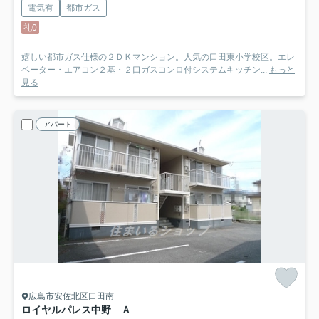
電気有
都市ガス
礼0
嬉しい都市ガス仕様の２ＤＫマンション。人気の口田東小学校区。エレ
ベーター・エアコン２基・２口ガスコンロ付システムキッチン...
もっと
見る
アパート
広島市安佐北区口田南
ロイヤルパレス中野 Ａ