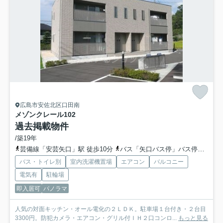
広島市安佐北区口田南
メゾンクレール
102
過去掲載物件
/築19年
芸備線「安芸矢口」駅 徒歩10分
バス「矢口バス停」バス停下車 徒歩7分
バス・トイレ別
室内洗濯機置場
エアコン
バルコニー
電気有
駐輪場
即入居可
パノラマ
人気の対面キッチン・オール電化の２ＬＤＫ。駐車場１台付き・２台目
3300円。防犯カメラ・エアコン・グリル付ＩＨ２口コンロ...
もっと見る