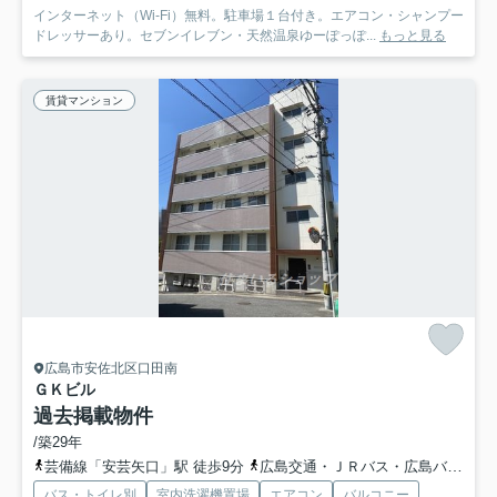
インターネット（Wi-Fi）無料。駐車場１台付き。エアコン・シャンプー
ドレッサーあり。セブンイレブン・天然温泉ゆーぽっぽ...
もっと見る
賃貸マンション
広島市安佐北区口田南
ＧＫビル
過去掲載物件
/築29年
芸備線「安芸矢口」駅 徒歩9分
広島交通・ＪＲバス・広島バス「矢口上バス停」バス停下車 徒歩1分
バス・トイレ別
室内洗濯機置場
エアコン
バルコニー