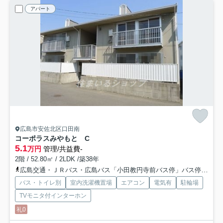
アパート
広島市安佐北区口田南
コーポラスみやもと C
5.1
万円
管理/共益費-
2階 / 52.80㎡ / 2LDK /築38年
広島交通・ＪＲバス・広島バス「小田教円寺前バス停」バス停下車 徒歩5分
バス・トイレ別
室内洗濯機置場
エアコン
電気有
駐輪場
TVモニタ付インターホン
礼0