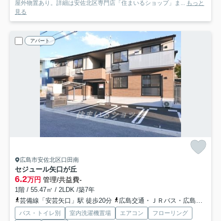
屋外物置あり。詳細は安佐北区専門店「住まいるショップ」ま...
もっと
見る
アパート
広島市安佐北区口田南
セジュール矢口が丘
6.2
万円
管理/共益費-
1階 / 55.47㎡ / 2LDK /築7年
芸備線「安芸矢口」駅 徒歩20分
広島交通・ＪＲバス・広島バス「中央公園前バス停」バス停下車 徒歩5分
バス・トイレ別
室内洗濯機置場
エアコン
フローリング