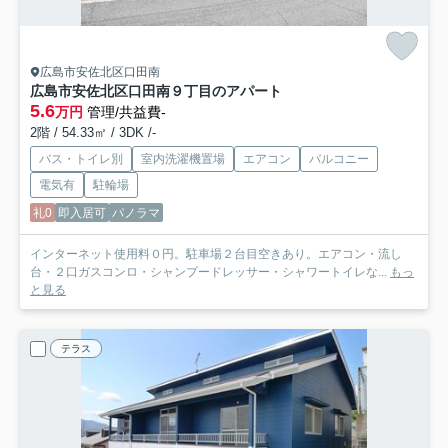
広島市安佐北区口田南
広島市安佐北区口田南９丁目のアパート
5.6
万円
管理/共益費-
2階 / 54.33㎡ / 3DK /-
バス・トイレ別
室内洗濯機置場
エアコン
バルコニー
電気有
駐輪場
礼0
即入居可
パノラマ
インターネット使用料０円。駐車場２台目空きあり。エアコン・流し
台・２口ガスコンロ・シャンプードレッサー・シャワートイレな...
もっ
と見る
テラス