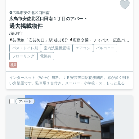
広島市安佐北区口田南
広島市安佐北区口田南１丁目のアパート
過去掲載物件
/築34年
芸備線「安芸矢口」駅 徒歩8分
広島交通・ＪＲバス・広島バス「口田バス停」バス停下車 徒歩6分
バス・トイレ別
室内洗濯機置場
エアコン
バルコニー
フローリング
電気有
礼0
インターネット（Wi-Fi）無料。ＪＲ安芸矢口駅徒歩圏内。窓が多く明る
い角部屋です。駐車場１台付き。スーパー・小学校・ス...
もっと見る
アパート