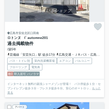
広島市安佐北区口田南
ロトンヌ I´ automne
201
過去掲載物件
/築5年
芸備線「安芸矢口」駅 徒歩17分
広島交通・ＪＲバス・広島バス「小田教円寺前バス停」バス停下車 徒歩1分
バス・トイレ別
室内洗濯機置場
エアコン
バルコニー
フローリング
電気有
敷0
即入居可
パノラマ
インターネット無料の築浅シャーメゾンが登場！ バス停徒歩１分・セ
ブンイレブン徒歩３分・フレスタ徒歩６分。安心のオートロッ...
もっと
見る
アパート