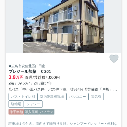
広島市安佐北区口田南
プレジール加藤 Ｃ
201
3.9
万円
管理/共益費4,000円
2階 / 39.68㎡ / 2K /築37年
バス「中小田バス停」バス停下車 徒歩4分
芸備線「戸坂」駅 徒歩15分
バス・トイレ別
室内洗濯機置場
バルコニー
電気有
駐輪場
シャワー
仲手半額
即入居可
パノラマ
駐車場１台付き。南向きで陽当り良好。シャンプードレッサー・便利な