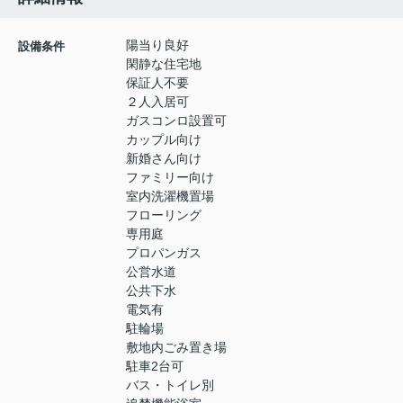
陽当り良好
設備条件
閑静な住宅地
保証人不要
２人入居可
ガスコンロ設置可
カップル向け
新婚さん向け
ファミリー向け
室内洗濯機置場
フローリング
専用庭
プロパンガス
公営水道
公共下水
電気有
駐輪場
敷地内ごみ置き場
駐車2台可
バス・トイレ別