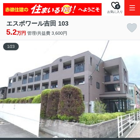
0
お気に入り
エスポワール吉田 103
5.2
万円
管理/共益費 3,600円
1
/
23