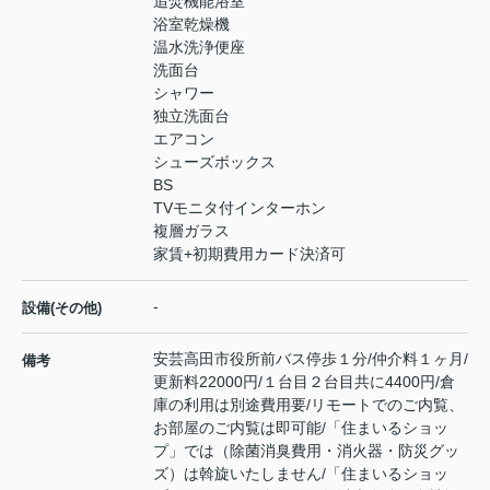
追焚機能浴室
浴室乾燥機
温水洗浄便座
洗面台
シャワー
独立洗面台
エアコン
シューズボックス
BS
TVモニタ付インターホン
複層ガラス
家賃+初期費用カード決済可
-
設備(その他)
安芸高田市役所前バス停歩１分/仲介料１ヶ月/
備考
更新料22000円/１台目２台目共に4400円/倉
庫の利用は別途費用要/リモートでのご内覧、
お部屋のご内覧は即可能/「住まいるショッ
プ」では（除菌消臭費用・消火器・防災グッ
ズ）は斡旋いたしません/「住まいるショッ