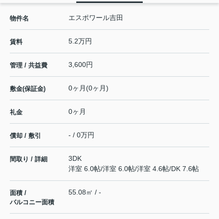
エスポワール吉田
物件名
5.2万円
賃料
3,600円
管理 / 共益費
0ヶ月(0ヶ月)
敷金(保証金)
0ヶ月
礼金
- / 0万円
償却 / 敷引
3DK
間取り / 詳細
洋室 6.0帖
/
洋室 6.0帖
/
洋室 4.6帖
/
DK 7.6帖
55.08㎡ / -
面積 /
バルコニー面積