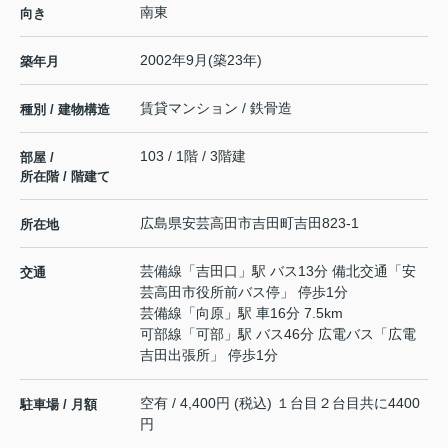
南東
向き
2002年9月(築23年)
築年月
賃貸マンション / 鉄骨造
種別 / 建物構造
103 / 1階 / 3階建
部屋 /
所在階 / 階建て
広島県
安芸高田市
吉田町吉田
823-1
所在地
芸備線
「
吉田口
」駅 バス13分 備北交通「安
交通
芸高田市役所前バス停」 停歩1分
芸備線
「
向原
」駅 車16分 7.5km
可部線
「
可部
」駅 バス46分 広電バス「広電
吉田出張所」 停歩1分
空有 / 4,400円 (税込) １台目２台目共に4400
駐車場 / 月額
円