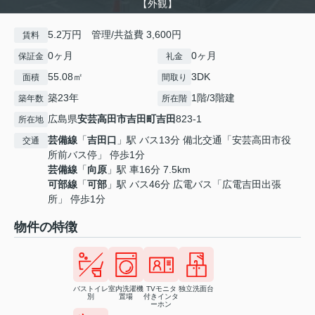
【外観】
5.2万円 管理/共益費 3,600円
賃料
0ヶ月
0ヶ月
保証金
礼金
55.08㎡
3DK
面積
間取り
築23年
1階/3階建
築年数
所在階
広島県
安芸高田市
吉田町吉田
823-1
所在地
芸備線
「
吉田口
」駅 バス13分 備北交通「安芸高田市役
交通
所前バス停」 停歩1分
芸備線
「
向原
」駅 車16分 7.5km
可部線
「
可部
」駅 バス46分 広電バス「広電吉田出張
所」 停歩1分
物件の特徴
バストイレ
室内洗濯機
TVモニタ
独立洗面台
別
置場
付きインタ
ーホン