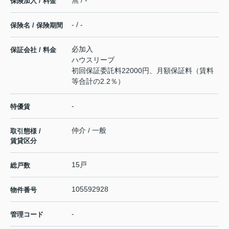
無 / -
保険加入 / 料金
- / -
保険名 / 保険期間
必加入
保証会社 / 料金
ハウスリーブ
初回保証委託料22000円、月額保証料（賃料
等合計の2.2％）
-
特優賃
仲介 / 一般
取引態様 /
賃貸区分
15戸
総戸数
105592928
物件番号
-
管理コード