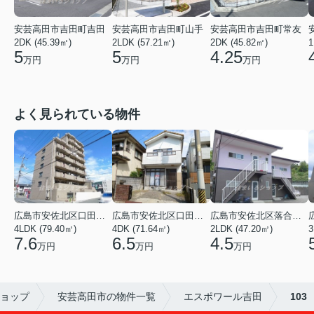
安芸高田市吉田町吉田
安芸高田市吉田町山手
安芸高田市吉田町常友
2DK (45.39㎡)
2LDK (57.21㎡)
2DK (45.82㎡)
1
5
5
4.25
万円
万円
万円
よく見られている物件
広島市安佐北区口田３丁目
広島市安佐北区口田５丁目
広島市安佐北区落合南９丁目
4LDK (79.40㎡)
4DK (71.64㎡)
2LDK (47.20㎡)
3
7.6
6.5
4.5
万円
万円
万円
ョップ
安芸高田市の物件一覧
エスポワール吉田
103