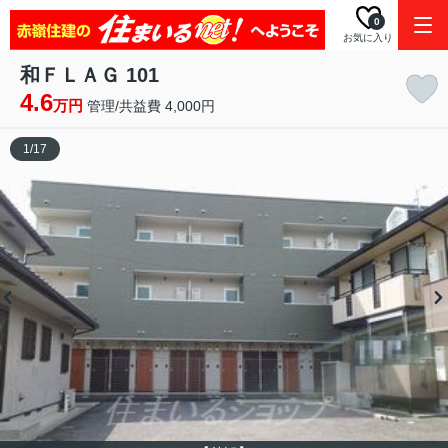
0
お気に入り
和ＦＬＡＧ 101
4.6
万円
管理/共益費 4,000円
1
/
17