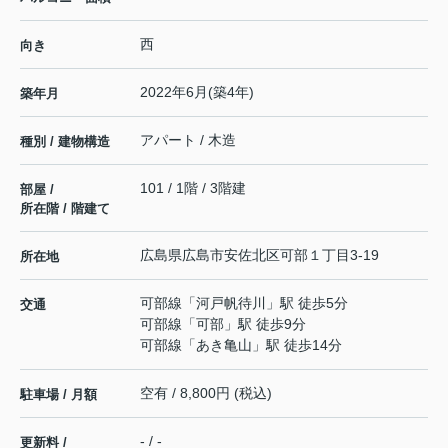
西
向き
2022年6月(築4年)
築年月
アパート / 木造
種別 / 建物構造
101 / 1階 / 3階建
部屋 /
所在階 / 階建て
広島県
広島市安佐北区
可部
１丁目3-19
所在地
可部線
「
河戸帆待川
」駅 徒歩5分
交通
可部線
「
可部
」駅 徒歩9分
可部線
「
あき亀山
」駅 徒歩14分
空有 / 8,800円 (税込)
駐車場 / 月額
- / -
更新料 /