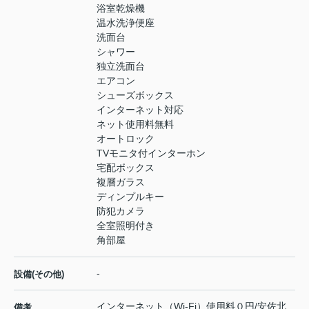
浴室乾燥機
温水洗浄便座
洗面台
シャワー
独立洗面台
エアコン
シューズボックス
インターネット対応
ネット使用料無料
オートロック
TVモニタ付インターホン
宅配ボックス
複層ガラス
ディンプルキー
防犯カメラ
全室照明付き
角部屋
-
設備(その他)
インターネット（Wi-Fi）使用料０円/安佐北
備考