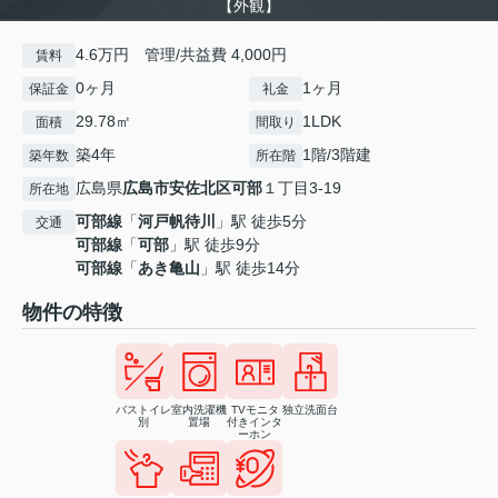
【外観】
4.6万円 管理/共益費 4,000円
賃料
0ヶ月
1ヶ月
保証金
礼金
29.78㎡
1LDK
面積
間取り
築4年
1階/3階建
築年数
所在階
広島県
広島市安佐北区
可部
１丁目3-19
所在地
可部線
「
河戸帆待川
」駅 徒歩5分
交通
可部線
「
可部
」駅 徒歩9分
可部線
「
あき亀山
」駅 徒歩14分
物件の特徴
バストイレ
室内洗濯機
TVモニタ
独立洗面台
別
置場
付きインタ
ーホン