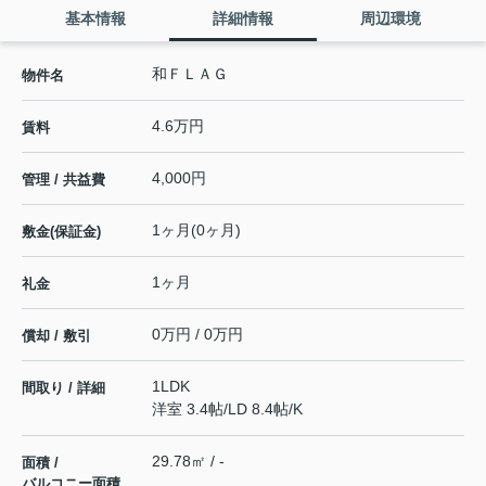
基本情報
詳細情報
周辺環境
和ＦＬＡＧ
物件名
4.6万円
賃料
4,000円
管理 / 共益費
1ヶ月(0ヶ月)
敷金(保証金)
1ヶ月
礼金
0万円 / 0万円
償却 / 敷引
1LDK
間取り / 詳細
洋室 3.4帖
/
LD 8.4帖
/
K
29.78㎡ / -
面積 /
バルコニー面積