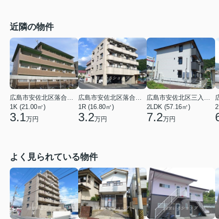
近隣の物件
広島市安佐北区落合１丁目
広島市安佐北区落合２丁目
広島市安佐北区三入１丁目
1K (21.00㎡)
1R (16.80㎡)
2LDK (57.16㎡)
2
3.1
3.2
7.2
万円
万円
万円
よく見られている物件