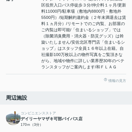
区役所入口バス停徒歩３分/仲介料１ヶ月/更新
料11000円/駐車場（敷地内8800円・敷地外
5500円）/短期解約違約金（２年未満退去は賃
料１ヵ月分）/リモートでのご内覧、お部屋の
ご内覧は即可能/「住まいるショップ」では
（除菌消臭費用・消火器・防災グッズ）は斡
旋いたしません/安佐北区専門店「住まいるシ
ョップ」はスタッフ全員１６年以上在籍。自
社撮影100万枚以上の物件写真をご覧頂きな
がら、地域や物件に詳しい業界歴30年のベテ
ランスタッフがご案内します/和ＦＬＡＧ
情報の見方
周辺施設
コンビニエンスストア
デイリーヤマザキ可部バイパス店
170ｍ（3分）