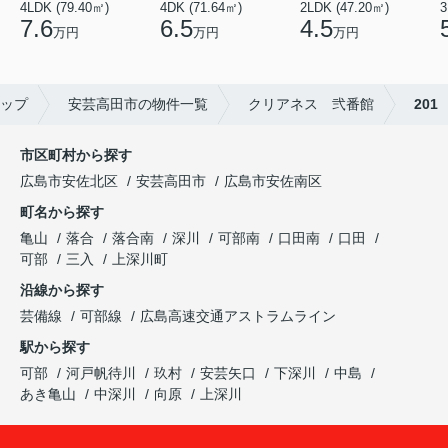
4LDK (79.40㎡)
4DK (71.64㎡)
2LDK (47.20㎡)
3
7.6
6.5
4.5
万円
万円
万円
ップ
安芸高田市の物件一覧
クリアネス 弐番館
201
市区町村から探す
広島市安佐北区
安芸高田市
広島市安佐南区
町名から探す
亀山
落合
落合南
深川
可部南
口田南
口田
可部
三入
上深川町
沿線から探す
芸備線
可部線
広島高速交通アストラムライン
駅から探す
可部
河戸帆待川
玖村
安芸矢口
下深川
中島
あき亀山
中深川
向原
上深川