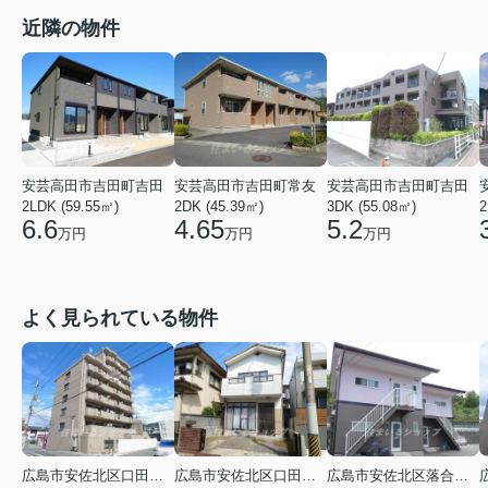
近隣の物件
安芸高田市吉田町吉田
安芸高田市吉田町常友
安芸高田市吉田町吉田
2LDK (59.55㎡)
2DK (45.39㎡)
3DK (55.08㎡)
2
6.6
4.65
5.2
万円
万円
万円
よく見られている物件
広島市安佐北区口田３丁目
広島市安佐北区口田５丁目
広島市安佐北区落合南９丁目