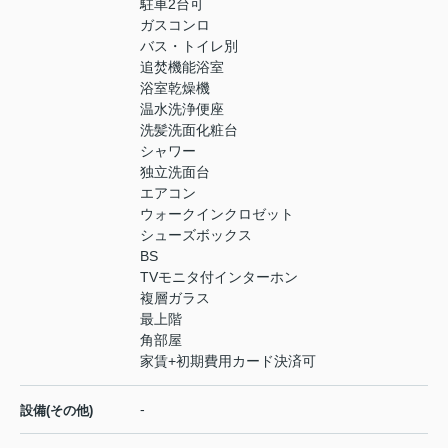
駐車2台可
ガスコンロ
バス・トイレ別
追焚機能浴室
浴室乾燥機
温水洗浄便座
洗髪洗面化粧台
シャワー
独立洗面台
エアコン
ウォークインクロゼット
シューズボックス
BS
TVモニタ付インターホン
複層ガラス
最上階
角部屋
家賃+初期費用カード決済可
-
設備(その他)