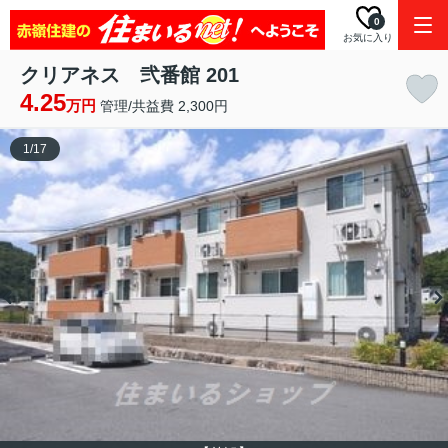
0
お気に入り
クリアネス 弐番館 201
4.25
万円
管理/共益費 2,300円
1
/
17