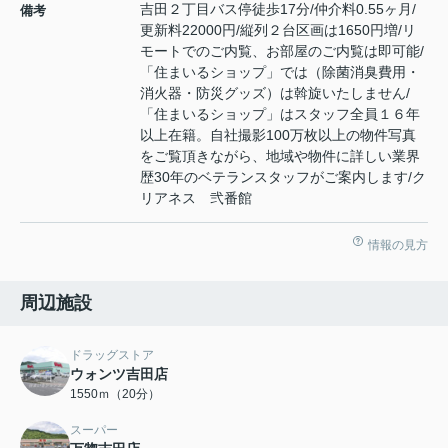
吉田２丁目バス停徒歩17分/仲介料0.55ヶ月/
備考
更新料22000円/縦列２台区画は1650円増/リ
モートでのご内覧、お部屋のご内覧は即可能/
「住まいるショップ」では（除菌消臭費用・
消火器・防災グッズ）は斡旋いたしません/
「住まいるショップ」はスタッフ全員１６年
以上在籍。自社撮影100万枚以上の物件写真
をご覧頂きながら、地域や物件に詳しい業界
歴30年のベテランスタッフがご案内します/ク
リアネス 弐番館
情報の見方
周辺施設
ドラッグストア
ウォンツ吉田店
1550ｍ（20分）
スーパー