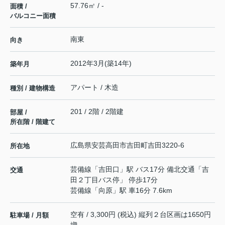
57.76㎡ / -
面積 /
バルコニー面積
南東
向き
2012年3月(築14年)
築年月
アパート / 木造
種別 / 建物構造
201 / 2階 / 2階建
部屋 /
所在階 / 階建て
広島県
安芸高田市
吉田町吉田
3220-6
所在地
芸備線
「
吉田口
」駅 バス17分 備北交通「吉
交通
田２丁目バス停」 停歩17分
芸備線
「
向原
」駅 車16分 7.6km
空有 / 3,300円 (税込) 縦列２台区画は1650円
駐車場 / 月額
増