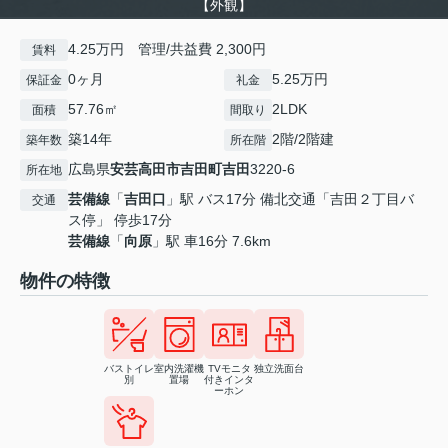
【外観】
4.25万円 管理/共益費 2,300円
賃料
0ヶ月
5.25万円
保証金
礼金
57.76㎡
2LDK
面積
間取り
築14年
2階/2階建
築年数
所在階
広島県
安芸高田市
吉田町吉田
3220-6
所在地
芸備線
「
吉田口
」駅 バス17分 備北交通「吉田２丁目バ
交通
ス停」 停歩17分
芸備線
「
向原
」駅 車16分 7.6km
物件の特徴
バストイレ
室内洗濯機
TVモニタ
独立洗面台
別
置場
付きインタ
ーホン