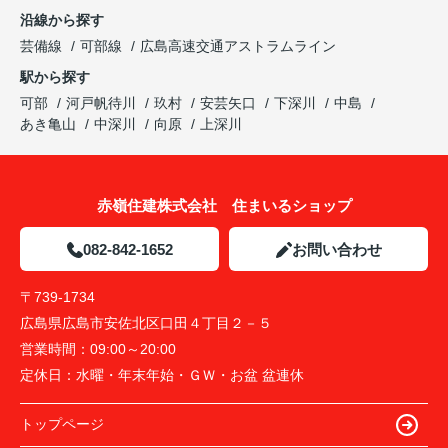
沿線から探す
芸備線
可部線
広島高速交通アストラムライン
駅から探す
可部
河戸帆待川
玖村
安芸矢口
下深川
中島
あき亀山
中深川
向原
上深川
赤嶺住建株式会社 住まいるショップ
082-842-1652
お問い合わせ
〒739-1734
広島県広島市安佐北区口田４丁目２－５
営業時間：
09:00～20:00
定休日：
水曜・年末年始・ＧＷ・お盆 盆連休
トップページ