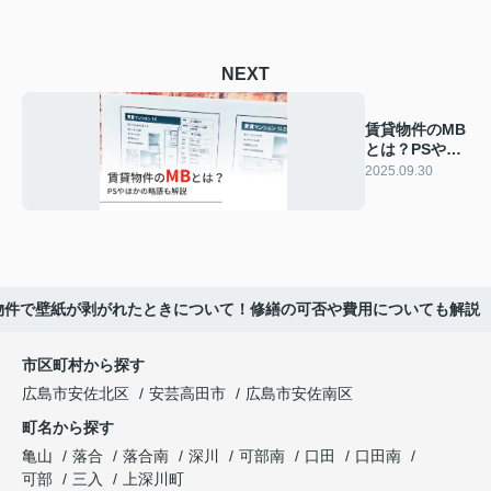
NEXT
賃貸物件のMB
とは？PSやほ
かの略語も解
2025.09.30
説
物件で壁紙が剥がれたときについて！修繕の可否や費用についても解説
市区町村から探す
広島市安佐北区
安芸高田市
広島市安佐南区
町名から探す
亀山
落合
落合南
深川
可部南
口田
口田南
可部
三入
上深川町