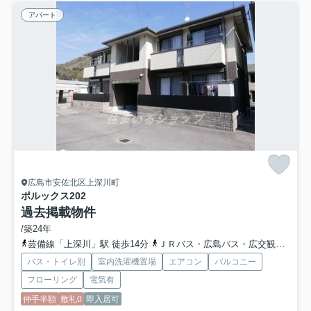
アパート
広島市安佐北区上深川町
ポルックス
202
過去掲載物件
/築24年
芸備線「上深川」駅 徒歩14分
ＪＲバス・広島バス・広交観光「安芸庄原バス停」バス停下車 徒歩6分
バス・トイレ別
室内洗濯機置場
エアコン
バルコニー
フローリング
電気有
仲手半額
敷礼0
即入居可