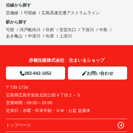
沿線から探す
芸備線
可部線
広島高速交通アストラムライン
駅から探す
可部
河戸帆待川
玖村
安芸矢口
下深川
中島
あき亀山
中深川
向原
上深川
赤嶺住建株式会社 住まいるショップ
082-842-1652
お問い合わせ
〒739-1734
広島県広島市安佐北区口田４丁目２－５
営業時間：
09:00～20:00
定休日：
水曜・年末年始・ＧＷ・お盆 盆連休
トップページ