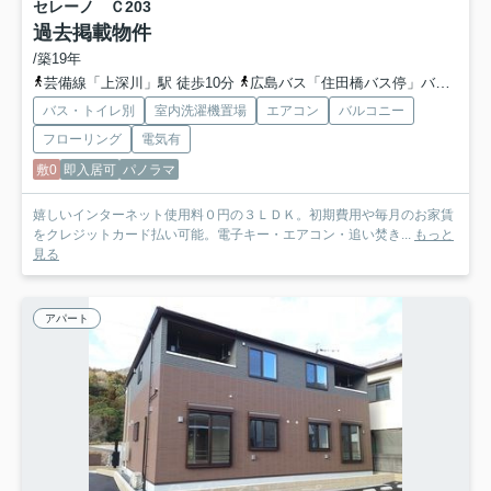
セレーノ Ｃ
203
過去掲載物件
/築19年
芸備線「上深川」駅 徒歩10分
広島バス「住田橋バス停」バス停下車 徒歩1分
バス・トイレ別
室内洗濯機置場
エアコン
バルコニー
フローリング
電気有
敷0
即入居可
パノラマ
嬉しいインターネット使用料０円の３ＬＤＫ。初期費用や毎月のお家賃
をクレジットカード払い可能。電子キー・エアコン・追い焚き...
もっと
見る
アパート