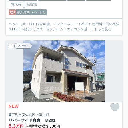
電気有
駐輪場
敷0
即入居可
ペット可
ペット（犬・猫）飼育可能、インターネット（Wi-Fi）使用料０円の築浅
１LDK。宅配ボックス・サンルーム・エアコン２基・...
もっと見る
アパート
NEW
広島市安佐北区上深川町
リバーサイド真倉 Ｂ
201
5.3
万円
管理/共益費3,500円