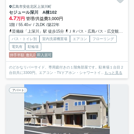
広島市安佐北区上深川町
セジュール深川 A棟
102
4.7
万円
管理/共益費3,000円
1階 / 55.40㎡ / 2LDK /築22年
芸備線「上深川」駅 徒歩15分
ＪＲバス・広島バス・広交観光「安芸庄原バス停」バス停下車 徒歩5分
バス・トイレ別
室内洗濯機置場
エアコン
フローリング
電気有
駐輪場
仲手半額
敷礼0
即入居可
のどかなリバーサイド、専用庭付きの１階角部屋です。駐車場１台目２
台目共に3300円。エアコン・TVドアホン・シャワートイ...
もっと見る
アパート