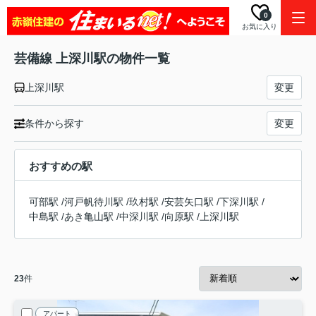
0
お気に入り
芸備線 上深川駅の物件一覧
上深川駅
変更
条件から探す
変更
おすすめの駅
可部駅
/
河戸帆待川駅
/
玖村駅
/
安芸矢口駅
/
下深川駅
/
中島駅
/
あき亀山駅
/
中深川駅
/
向原駅
/
上深川駅
23
件
アパート