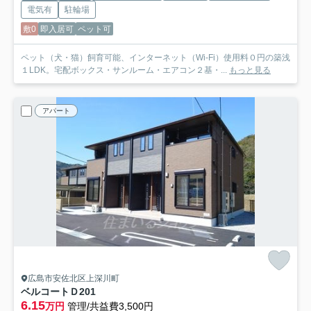
電気有
駐輪場
敷0
即入居可
ペット可
ペット（犬・猫）飼育可能、インターネット（Wi-Fi）使用料０円の築浅
１LDK。宅配ボックス・サンルーム・エアコン２基・...
もっと見る
アパート
広島市安佐北区上深川町
ベルコートＤ
201
6.15
万円
管理/共益費3,500円