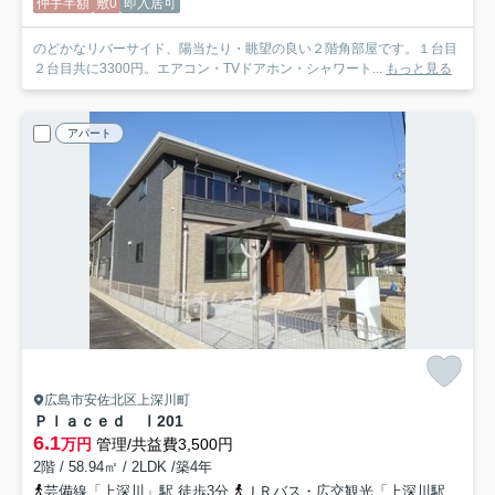
仲手半額
敷0
即入居可
のどかなリバーサイド、陽当たり・眺望の良い２階角部屋です。１台目
２台目共に3300円。エアコン・TVドアホン・シャワート...
もっと見る
アパート
広島市安佐北区上深川町
Ｐｌａｃｅｄ Ⅰ
201
6.1
万円
管理/共益費3,500円
2階 / 58.94㎡ / 2LDK /築4年
芸備線「上深川」駅 徒歩3分
ＪＲバス・広交観光「上深川駅前バス停」バス停下車 徒歩4分