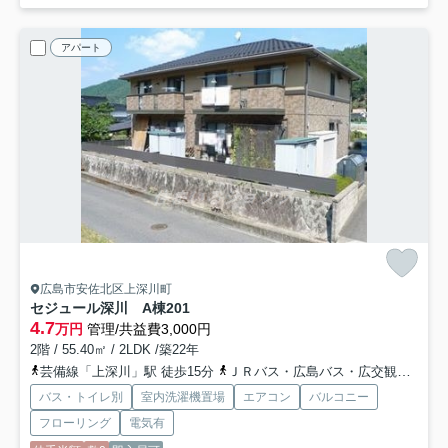
アパート
広島市安佐北区上深川町
セジュール深川 A棟
201
4.7
万円
管理/共益費3,000円
2階 / 55.40㎡ / 2LDK /築22年
芸備線「上深川」駅 徒歩15分
ＪＲバス・広島バス・広交観光「安芸庄原バス停」バス停下車 徒歩5分
バス・トイレ別
室内洗濯機置場
エアコン
バルコニー
フローリング
電気有