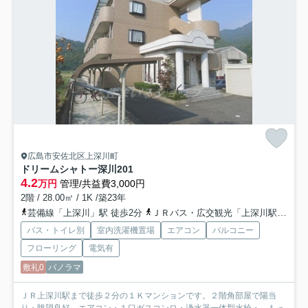
広島市安佐北区上深川町
ドリームシャトー深川
201
4.2
万円
管理/共益費3,000円
2階 / 28.00㎡ / 1K /築23年
芸備線「上深川」駅 徒歩2分
ＪＲバス・広交観光「上深川駅前バス停」バス停下車 徒歩3分
バス・トイレ別
室内洗濯機置場
エアコン
バルコニー
フローリング
電気有
敷礼0
パノラマ
ＪＲ上深川駅まで徒歩２分の１Ｋマンションです。２階角部屋で陽当