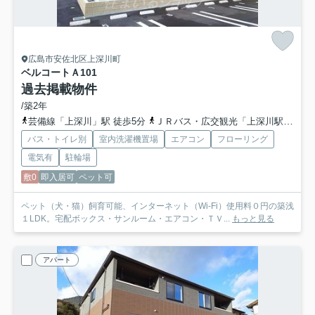
広島市安佐北区上深川町
ベルコートＡ
101
過去掲載物件
/築2年
芸備線「上深川」駅 徒歩5分
ＪＲバス・広交観光「上深川駅前バス停」バス停下車 徒歩6分
バス・トイレ別
室内洗濯機置場
エアコン
フローリング
電気有
駐輪場
敷0
即入居可
ペット可
ペット（犬・猫）飼育可能、インターネット（Wi-Fi）使用料０円の築浅
１LDK。宅配ボックス・サンルーム・エアコン・ＴＶ...
もっと見る
アパート