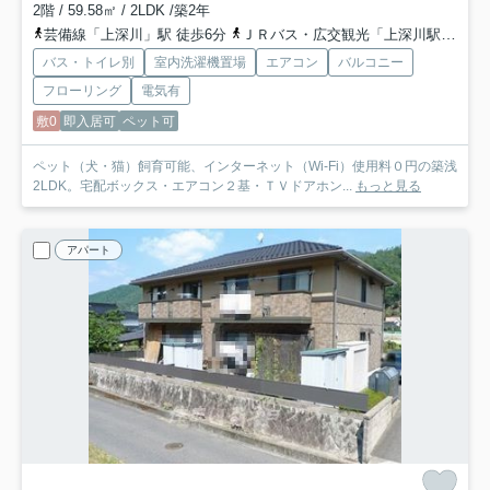
2階 / 59.58㎡ / 2LDK /築2年
芸備線「上深川」駅 徒歩6分
ＪＲバス・広交観光「上深川駅前バス停」バス停下車 徒歩6分
バス・トイレ別
室内洗濯機置場
エアコン
バルコニー
フローリング
電気有
敷0
即入居可
ペット可
ペット（犬・猫）飼育可能、インターネット（Wi-Fi）使用料０円の築浅
2LDK。宅配ボックス・エアコン２基・ＴＶドアホン...
もっと見る
アパート