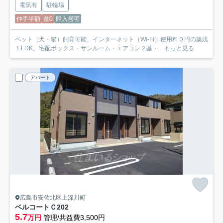
電気有
駐輪場
仲手半額
敷0
即入居可
ペット（犬・猫）飼育可能、インターネット（Wi-Fi）使用料０円の築浅
１LDK。宅配ボックス・サンルーム・エアコン２基・...
もっと見る
アパート
広島市安佐北区上深川町
ベルコートＣ
202
5.7
万円
管理/共益費3,500円