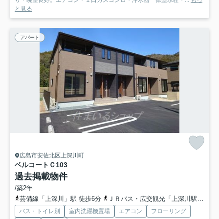
り・眺望良好。エアコン・１口ガスコンロ・浄水器一体型水栓・...
もっ
と見る
アパート
広島市安佐北区上深川町
ベルコートＣ
103
過去掲載物件
/築2年
芸備線「上深川」駅 徒歩6分
ＪＲバス・広交観光「上深川駅前バス停」バス停下車 徒歩6分
バス・トイレ別
室内洗濯機置場
エアコン
フローリング