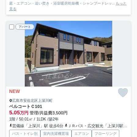
庭・エアコン・追い焚き・浴室暖房乾燥機・シャンプードレッ...
もっと
見る
アパート
NEW
広島市安佐北区上深川町
ベルコートＣ
101
5.05
万円
管理/共益費3,500円
1階 / 50.01㎡ / 1LDK /築2年
芸備線「上深川」駅 徒歩6分
ＪＲバス・広交観光「上深川駅前バス停」バス停下車 徒歩6分
バス・トイレ別
室内洗濯機置場
エアコン
フローリング