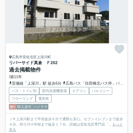
広島市安佐北区上深川町
リバーサイド真倉 Ｆ
202
過去掲載物件
/築11年
芸備線「上深川」駅 徒歩6分
広島バス「住田橋北バス停」バス停下車 徒歩2分
バス・トイレ別
室内洗濯機置場
エアコン
バルコニー
フローリング
電気有
敷0
即入居可
パノラマ
ＪＲ上深川駅まで平坦徒歩６分で通勤も安心。セブンイレブンまで徒歩
４分。狩小川小学校まで徒歩１７分。詳細は安佐北区専門店「...
もっと
見る