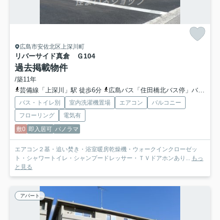
広島市安佐北区上深川町
リバーサイド真倉 Ｇ
104
過去掲載物件
/築11年
芸備線「上深川」駅 徒歩6分
広島バス「住田橋北バス停」バス停下車 徒歩2分
バス・トイレ別
室内洗濯機置場
エアコン
バルコニー
フローリング
電気有
敷0
即入居可
パノラマ
エアコン２基・追い焚き・浴室暖房乾燥機・ウォークインクローゼッ
ト・シャワートイレ・シャンプードレッサー・ＴＶドアホンあり...
もっ
と見る
アパート