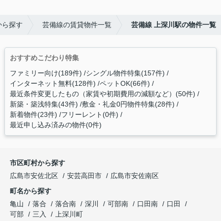
から探す
芸備線の賃貸物件一覧
芸備線 上深川駅の物件一覧
おすすめこだわり特集
ファミリー向け(189件)
シングル物件特集(157件)
インターネット無料(128件)
ペットOK(66件)
最近条件変更したもの（家賃や初期費用の減額など）(50件)
新築・築浅特集(43件)
敷金・礼金0円物件特集(28件)
新着物件(23件)
フリーレント(0件)
最近申し込み済みの物件(0件)
市区町村から探す
広島市安佐北区
安芸高田市
広島市安佐南区
町名から探す
亀山
落合
落合南
深川
可部南
口田南
口田
可部
三入
上深川町