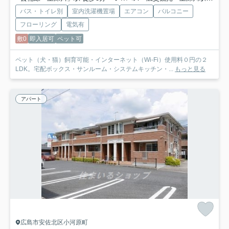
バス・トイレ別
室内洗濯機置場
エアコン
バルコニー
フローリング
電気有
敷0
即入居可
ペット可
ペット（犬・猫）飼育可能・インターネット（Wi-Fi）使用料０円の２
LDK。宅配ボックス・サンルーム・システムキッチン・...
もっと見る
アパート
広島市安佐北区小河原町