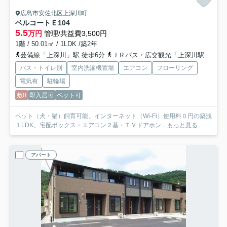
広島市安佐北区上深川町
ベルコートＥ
104
5.5
万円
管理/共益費3,500円
1階 / 50.01㎡ / 1LDK /築2年
芸備線「上深川」駅 徒歩6分
ＪＲバス・広交観光「上深川駅前バス停」バス停下車 徒歩6分
バス・トイレ別
室内洗濯機置場
エアコン
フローリング
電気有
駐輪場
敷0
即入居可
ペット可
ペット（犬・猫）飼育可能、インターネット（Wi-Fi）使用料０円の築浅
１LDK。宅配ボックス・エアコン２基・ＴＶドアホン...
もっと見る
アパート