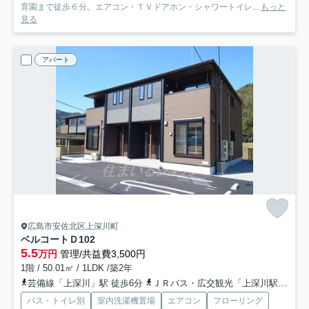
育園まで徒歩６分。エアコン・ＴＶドアホン・シャワートイレ...
もっと
見る
アパート
広島市安佐北区上深川町
ベルコートＤ
102
5.5
万円
管理/共益費3,500円
1階 / 50.01㎡ / 1LDK /築2年
芸備線「上深川」駅 徒歩6分
ＪＲバス・広交観光「上深川駅前バス停」バス停下車 徒歩6分
バス・トイレ別
室内洗濯機置場
エアコン
フローリング