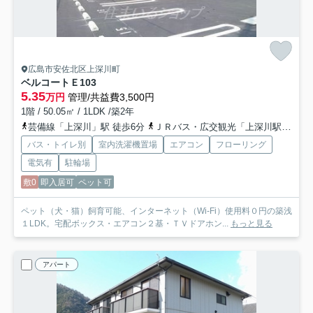
広島市安佐北区上深川町
ベルコートＥ
103
5.35
万円
管理/共益費3,500円
1階 / 50.05㎡ / 1LDK /築2年
芸備線「上深川」駅 徒歩6分
ＪＲバス・広交観光「上深川駅前バス停」バス停下車 徒歩6分
バス・トイレ別
室内洗濯機置場
エアコン
フローリング
電気有
駐輪場
敷0
即入居可
ペット可
ペット（犬・猫）飼育可能、インターネット（Wi-Fi）使用料０円の築浅
１LDK。宅配ボックス・エアコン２基・ＴＶドアホン...
もっと見る
アパート