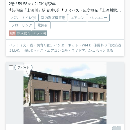
2階 / 59.58㎡ / 2LDK /築2年
芸備線「上深川」駅 徒歩6分
ＪＲバス・広交観光「上深川駅前バス停」バス停下車 徒歩6分
バス・トイレ別
室内洗濯機置場
エアコン
バルコニー
フローリング
電気有
敷0
即入居可
ペット可
ペット（犬・猫）飼育可能、インターネット（Wi-Fi）使用料０円の築浅
２LDK。宅配ボックス・エアコン２基・ＴＶドアホン...
もっと見る
アパート