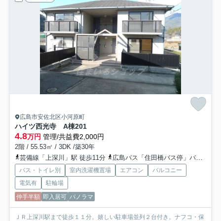
広島市安佐北区小河原町
ハイツ西光寺 A棟
201
4.8
万円
管理/共益費2,000円
2階 / 55.53㎡ / 3DK /築30年
芸備線「上深川」駅 徒歩11分
広島バス「住田橋バス停」バス停下車 徒歩3分
バス・トイレ別
室内洗濯機置場
エアコン
バルコニー
電気有
駐輪場
仲手半額
即入居可
パノラマ
ＪＲ上深川駅まで徒歩１１分。嬉しい駐車場並列２台付き。ナフコ・保