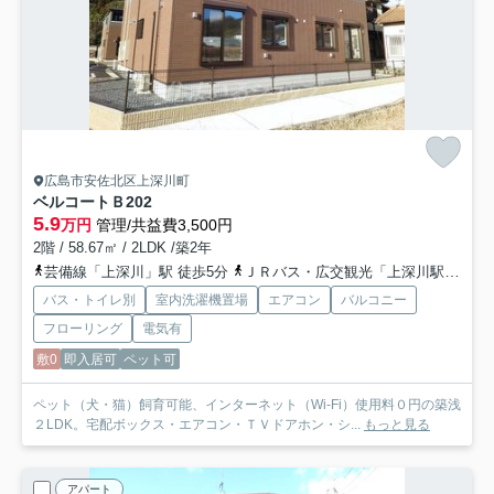
広島市安佐北区上深川町
ベルコートＢ
202
5.9
万円
管理/共益費3,500円
2階 / 58.67㎡ / 2LDK /築2年
芸備線「上深川」駅 徒歩5分
ＪＲバス・広交観光「上深川駅前バス停」バス停下車 徒歩6分
バス・トイレ別
室内洗濯機置場
エアコン
バルコニー
フローリング
電気有
敷0
即入居可
ペット可
ペット（犬・猫）飼育可能、インターネット（Wi-Fi）使用料０円の築浅
２LDK。宅配ボックス・エアコン・ＴＶドアホン・シ...
もっと見る
アパート