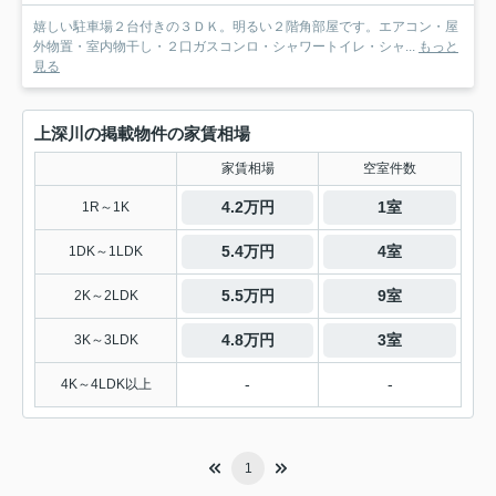
嬉しい駐車場２台付きの３ＤＫ。明るい２階角部屋です。エアコン・屋
外物置・室内物干し・２口ガスコンロ・シャワートイレ・シャ...
もっと
見る
上深川の掲載物件の家賃相場
家賃相場
空室件数
4.2万円
1室
1R～1K
5.4万円
4室
1DK～1LDK
5.5万円
9室
2K～2LDK
4.8万円
3室
3K～3LDK
-
-
4K～4LDK以上
1