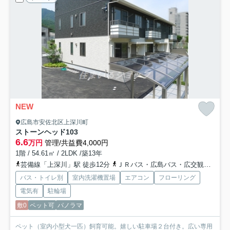
NEW
広島市安佐北区上深川町
ストーンヘッド
103
6.6
万円
管理/共益費4,000円
1階 / 54.61㎡ / 2LDK /築13年
芸備線「上深川」駅 徒歩12分
ＪＲバス・広島バス・広交観光「上庄原バス停」バス停下車 徒歩6分
バス・トイレ別
室内洗濯機置場
エアコン
フローリング
電気有
駐輪場
敷0
ペット可
パノラマ
ペット（室内小型犬一匹）飼育可能。嬉しい駐車場２台付き。広い専用