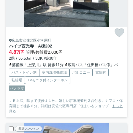
広島市安佐北区小河原町
ハイツ西光寺 A棟
202
4.8
万円
管理/共益費2,000円
2階 / 55.53㎡ / 3DK /築30年
芸備線「上深川」駅 徒歩11分
広島バス「住田橋バス停」バス停下車 徒歩3分
バス・トイレ別
室内洗濯機置場
バルコニー
電気有
駐輪場
TVモニタ付インターホン
パノラマ
ＪＲ上深川駅まで徒歩１１分。嬉しい駐車場並列２台付き。ナフコ・保
育園まで徒歩６分。詳細は安佐北区専門店「住まいるショップ...
もっと
見る
賃貸マンション