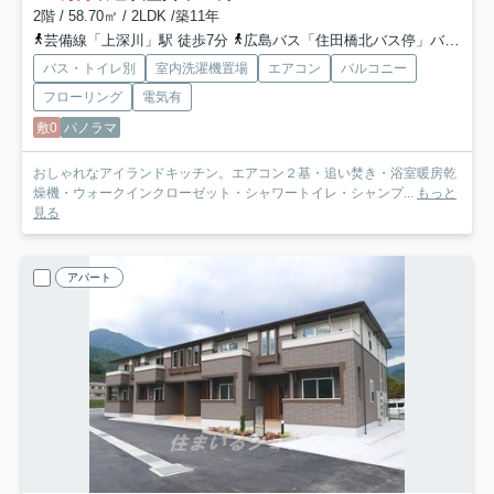
2階 / 58.70㎡ / 2LDK /築11年
芸備線「上深川」駅 徒歩7分
広島バス「住田橋北バス停」バス停下車 徒歩3分
バス・トイレ別
室内洗濯機置場
エアコン
バルコニー
フローリング
電気有
敷0
パノラマ
おしゃれなアイランドキッチン。エアコン２基・追い焚き・浴室暖房乾
燥機・ウォークインクローゼット・シャワートイレ・シャンプ...
もっと
見る
アパート