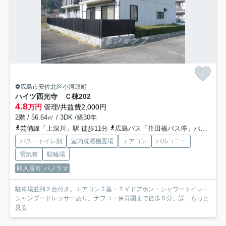
広島市安佐北区小河原町
ハイツ西光寺 Ｃ棟
202
4.8
万円
管理/共益費2,000円
2階 / 56.64㎡ / 3DK /築30年
芸備線「上深川」駅 徒歩11分
広島バス「住田橋バス停」バス停下車 徒歩3分
バス・トイレ別
室内洗濯機置場
エアコン
バルコニー
電気有
駐輪場
即入居可
パノラマ
駐車場並列２台付き。エアコン２基・ＴＶドアホン・シャワートイレ・
シャンプードレッサーあり。ナフコ・保育園まで徒歩６分。詳...
もっと
見る