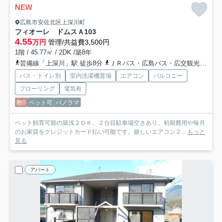
NEW
広島市安佐北区上深川町
フィオーレ ドムスＡ
103
4.55
万円
管理/共益費3,500円
1階 / 45.77㎡ / 2DK /築8年
芸備線「上深川」駅 徒歩8分
ＪＲバス・広島バス・広交観光「上庄原バス停」バス停下車 徒歩2分
バス・トイレ別
室内洗濯機置場
エアコン
バルコニー
フローリング
電気有
敷0
ペット可
パノラマ
ペット飼育可能の築浅２ＤＫ。２台目駐車場空きあり。初期費用や毎月
のお家賃をクレジットカード払い可能です。嬉しいエアコン２...
もっと
見る
アパート