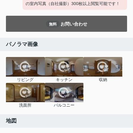
の室内写真（自社撮影）300枚以上閲覧可能です！
お問い合わせ
無料
パノラマ画像
リビング
キッチン
収納
洗面所
バルコニー
地図