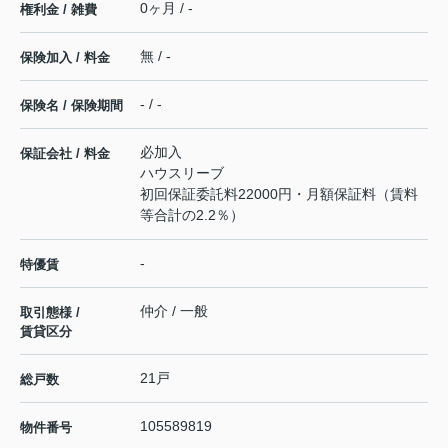
0ヶ月 / -
権利金 / 雑費
無 / -
保険加入 / 料金
- / -
保険名 / 保険期間
必加入
保証会社 / 料金
ハウスリーブ
初回保証委託料22000円・月額保証料（賃料
等合計の2.2％）
-
特優賃
仲介 / 一般
取引態様 /
賃貸区分
21戸
総戸数
105589819
物件番号