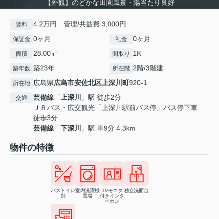
【外観】のどかな田園風景・陽当たり良好
4.2万円 管理/共益費 3,000円
賃料
0ヶ月
0ヶ月
保証金
礼金
28.00㎡
1K
面積
間取り
築23年
2階/3階建
築年数
所在階
広島県
広島市安佐北区
上深川町
920-1
所在地
芸備線
「
上深川
」駅 徒歩2分
交通
ＪＲバス・広交観光「上深川駅前バス停」バス停下車
徒歩3分
芸備線
「
下深川
」駅 車9分 4.3km
物件の特徴
バストイレ
室内洗濯機
TVモニタ
独立洗面台
別
置場
付きインタ
ーホン