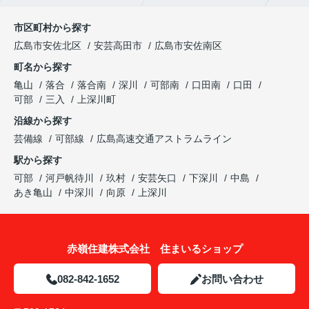
市区町村から探す
広島市安佐北区
安芸高田市
広島市安佐南区
町名から探す
亀山
落合
落合南
深川
可部南
口田南
口田
可部
三入
上深川町
沿線から探す
芸備線
可部線
広島高速交通アストラムライン
駅から探す
可部
河戸帆待川
玖村
安芸矢口
下深川
中島
あき亀山
中深川
向原
上深川
赤嶺住建株式会社 住まいるショップ
082-842-1652
お問い合わせ