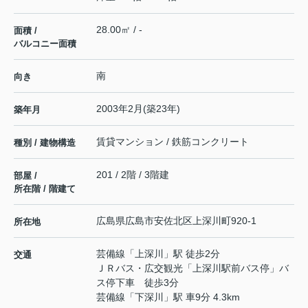
28.00㎡ / -
面積 /
バルコニー面積
南
向き
2003年2月(築23年)
築年月
賃貸マンション / 鉄筋コンクリート
種別 / 建物構造
201 / 2階 / 3階建
部屋 /
所在階 / 階建て
広島県
広島市安佐北区
上深川町
920-1
所在地
芸備線
「
上深川
」駅 徒歩2分
交通
ＪＲバス・広交観光「上深川駅前バス停」バ
ス停下車 徒歩3分
芸備線
「
下深川
」駅 車9分 4.3km