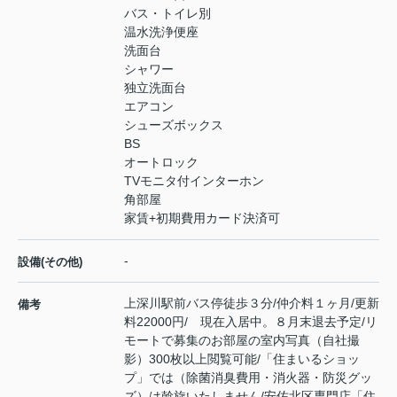
バス・トイレ別
温水洗浄便座
洗面台
シャワー
独立洗面台
エアコン
シューズボックス
BS
オートロック
TVモニタ付インターホン
角部屋
家賃+初期費用カード決済可
-
設備(その他)
上深川駅前バス停徒歩３分/仲介料１ヶ月/更新
備考
料22000円/ 現在入居中。８月末退去予定/リ
モートで募集のお部屋の室内写真（自社撮
影）300枚以上閲覧可能/「住まいるショッ
プ」では（除菌消臭費用・消火器・防災グッ
ズ）は斡旋いたしません/安佐北区専門店「住