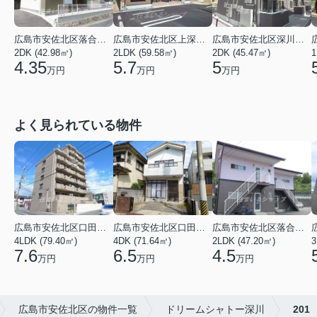
広島市安佐北区落合南９丁目
広島市安佐北区上深川町
広島市安佐北区深川５丁目
2DK (42.98㎡)
2LDK (59.58㎡)
2DK (45.47㎡)
1
4.35
5.7
5
万円
万円
万円
よく見られている物件
広島市安佐北区口田３丁目
広島市安佐北区口田５丁目
広島市安佐北区落合南９丁目
4LDK (79.40㎡)
4DK (71.64㎡)
2LDK (47.20㎡)
3
7.6
6.5
4.5
万円
万円
万円
広島市安佐北区の物件一覧
ドリームシャトー深川
201