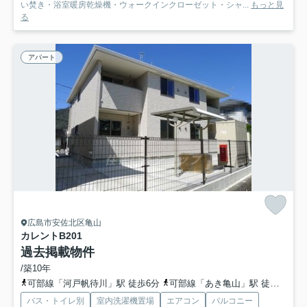
い焚き・浴室暖房乾燥機・ウォークインクローゼット・シャ...
もっと見
る
アパート
広島市安佐北区亀山
カレントB
201
過去掲載物件
/築10年
可部線「河戸帆待川」駅 徒歩6分
可部線「あき亀山」駅 徒歩8分
バス・トイレ別
室内洗濯機置場
エアコン
バルコニー