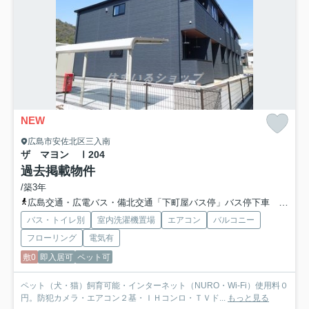
NEW
広島市安佐北区三入南
ザ マヨン Ⅰ
204
過去掲載物件
/築3年
広島交通・広電バス・備北交通「下町屋バス停」バス停下車 徒歩2分
バス・トイレ別
室内洗濯機置場
エアコン
バルコニー
フローリング
電気有
敷0
即入居可
ペット可
ペット（犬・猫）飼育可能・インターネット（NURO・Wi-Fi）使用料０
円。防犯カメラ・エアコン２基・ＩＨコンロ・ＴＶド...
もっと見る