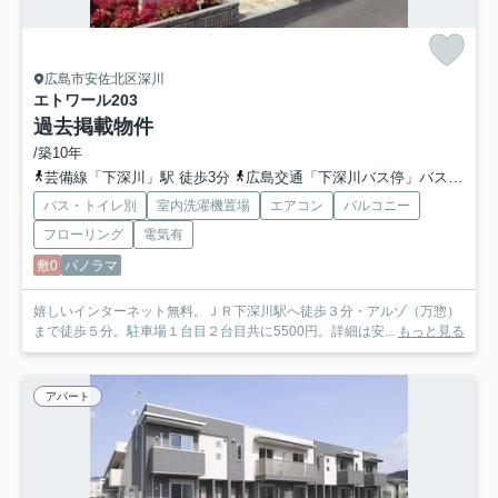
広島市安佐北区深川
エトワール
203
過去掲載物件
/築10年
芸備線「下深川」駅 徒歩3分
広島交通「下深川バス停」バス停下車 徒歩3分
バス・トイレ別
室内洗濯機置場
エアコン
バルコニー
フローリング
電気有
敷0
パノラマ
嬉しいインターネット無料。ＪＲ下深川駅へ徒歩３分・アルゾ（万惣）
まで徒歩５分。駐車場１台目２台目共に5500円。詳細は安...
もっと見る
アパート