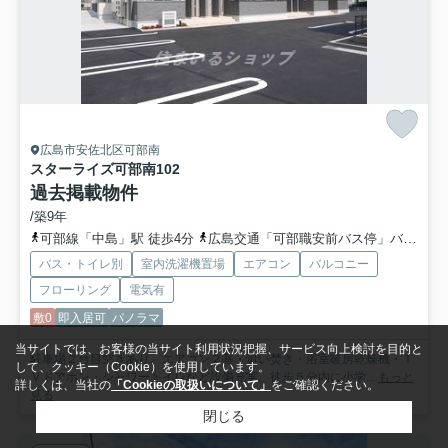
広島市安佐北区可部南
スターライズ可部南
102
過去掲載物件
/築9年
可部線「中島」駅 徒歩4分
広島交通「可部職安前バス停」バス停下車 徒歩2分
バス・トイレ別
室内洗濯機置場
エアコン
バルコニー
フローリング
電気有
敷0
即入居可
パノラマ
当サイトでは、お客様の当サイト利用状況把握、サービス向上検討を目的と
駐車場２台目空きあり。エアコン２基・追い焚き・浴室暖房乾燥機・Ｔ
して、クッキー（Cookie）を使用しています。
Ｖドアホン・シャワートイレなど設備充実。徒歩５分内に小学...
もっと
詳しくは、当社の
「Cookieの取扱いについて」
をご確認ください。
見る
閉じる