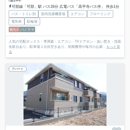
/築24年
可部線「可部」駅 バス26分 広電バス「高平寺バス停」 停歩1分
バス・トイレ別
室内洗濯機置場
エアコン
フローリング
電気有
駐輪場
敷礼0
パノラマ
人気の宅配ボックス・専用庭・エアコン・TVドアホン・追い焚き・洗面
化粧台あり。駐車場２台目空きあり。初期費用や毎月のお家...
もっと見
る
アパート