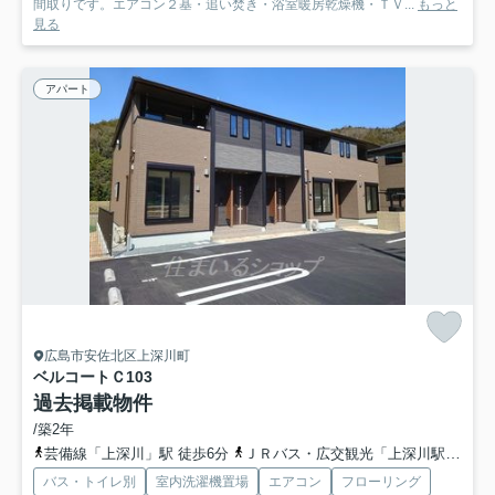
間取りです。エアコン２基・追い焚き・浴室暖房乾燥機・ＴＶ...
もっと
見る
アパート
広島市安佐北区上深川町
ベルコートＣ
103
過去掲載物件
/築2年
芸備線「上深川」駅 徒歩6分
ＪＲバス・広交観光「上深川駅前バス停」バス停下車 徒歩6分
バス・トイレ別
室内洗濯機置場
エアコン
フローリング