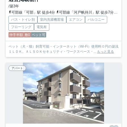
/築3年
可部線「可部」駅 徒歩4分
可部線「河戸帆待川」駅 徒歩7分
広島
バス・トイレ別
室内洗濯機置場
エアコン
バルコニー
フローリング
電気有
仲手半額
敷0
ペット可
ペット（犬・猫）飼育可能・インターネット（Wi-Fi）使用料０円の築浅
１ＬＤＫ。ＡＬＳＯＫセキュリティ・ワークスペース・...
もっと見る
アパート