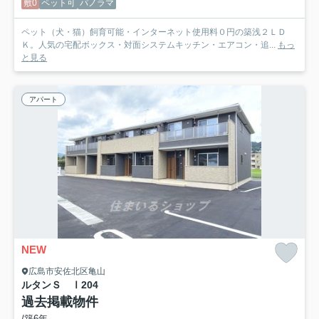
敷0
ペット可
パノラマ
ペット（犬・猫）飼育可能・インターネット使用料０円の築浅２ＬＤ
Ｋ。人気の宅配ボックス・対面システムキッチン・エアコン・追...
もっ
と見る
アパート
NEW
広島市安佐北区亀山
ルタンＳ Ⅰ
204
過去掲載物件
/築6年