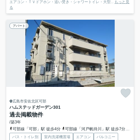
エアコン・ＴＶドアホン・追い焚き・シャワートイレ・大型...
もっと見
る
アパート
広島市安佐北区可部
ハムステッドガーデン
301
過去掲載物件
/築3年
可部線「可部」駅 徒歩4分
可部線「河戸帆待川」駅 徒歩7分
広島
バス・トイレ別
室内洗濯機置場
エアコン
バルコニー