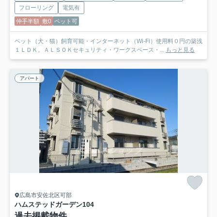
フローリング
電気有
仲手半額
敷0
ペット可
ペット（犬・猫）飼育可能・インターネット（Wi-Fi）使用料０円の築浅
１ＬＤＫ。ＡＬＳＯＫセキュリティ・ワークスペース・...
もっと見る
アパート
広島市安佐北区可部
ハムステッドガーデン
104
過去掲載物件