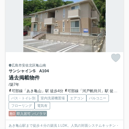
広島市安佐北区亀山南
サンシャインS A
104
過去掲載物件
/築7年
可部線「あき亀山」駅 徒歩4分
可部線「河戸帆待川」駅 徒歩10分
バス・トイレ別
室内洗濯機置場
エアコン
バルコニー
フローリング
電気有
敷0
即入居可
パノラマ
あき亀山駅まで徒歩４分の築浅１LDK。人気の対面システムキッチン・