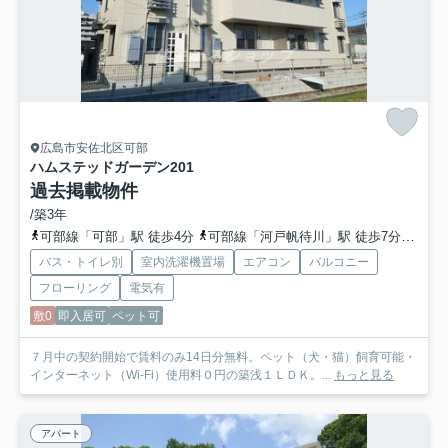
広島市安佐北区可部
ハムステッドガーデン
201
過去掲載物件
/築3年
可部線「可部」駅 徒歩4分
可部線「河戸帆待川」駅 徒歩7分
広島
バス・トイレ別
室内洗濯機置場
エアコン
バルコニー
フローリング
電気有
敷0
即入居可
ペット可
７月中の契約開始で賃料のみ14日分無料。ペット（犬・猫）飼育可能・
インターネット（Wi-Fi）使用料０円の築浅１ＬＤＫ。...
もっと見る
アパート