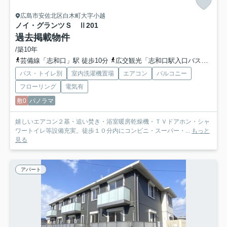
広島市安佐北区白木町大字小越
ノイ・グランツＳ Ⅱ
201
過去掲載物件
/築10年
芸備線「志和口」駅 徒歩10分
広交観光「志和口駅入口バス停」バス停下車 徒歩6分
バス・トイレ別
室内洗濯機置場
エアコン
バルコニー
フローリング
電気有
敷0
パノラマ
嬉しいエアコン２基・追い焚き・浴室暖房乾燥機・ＴＶドアホン・シャ
ワートイレ等設備充実。徒歩１０分内にコンビニ・スーパー・...
もっと
見る
アパート