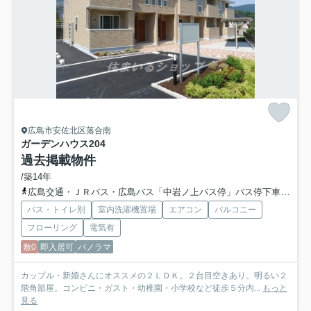
広島市安佐北区落合南
ガーデンハウス
204
過去掲載物件
/築14年
広島交通・ＪＲバス・広島バス「中岩ノ上バス停」バス停下車 徒歩5分
バス・トイレ別
室内洗濯機置場
エアコン
バルコニー
フローリング
電気有
敷0
即入居可
パノラマ
カップル・新婚さんにオススメの２ＬＤＫ。２台目空きあり。明るい２
階角部屋。コンビニ・ガスト・幼稚園・小学校など徒歩５分内...
もっと
見る