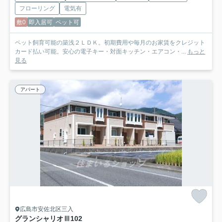
フローリング
電気有
敷0
即入居可
ペット可
ペット飼育可能の築浅２ＬＤＫ。初期費用や毎月のお家賃をクレジット
カード払い可能。安心の電子キー・対面キッチン・エアコン・...
もっと
見る
アパート
広島市安佐北区三入
グランシャリオⅢ
102