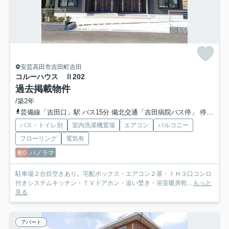
安芸高田市吉田町吉田
コルーハウス Ⅱ
202
過去掲載物件
/築2年
芸備線「吉田口」駅 バス15分 備北交通「吉田病院バス停」 停歩4分
バス・トイレ別
室内洗濯機置場
エアコン
バルコニー
フローリング
電気有
敷0
パノラマ
駐車場２台目空きあり。宅配ボックス・エアコン２基・ＩＨ３口コンロ
付きシステムキッチン・ＴＶドアホン・追い焚き・浴室暖房乾...
もっと
見る
アパート