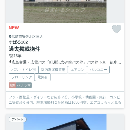
NEW
広島市安佐北区三入
すばる
102
過去掲載物件
/築16年
広島交通・広電バス「町屋記念碑前バス停」バス停下車 徒歩5分
バス・トイレ別
室内洗濯機置場
エアコン
バルコニー
フローリング
電気有
敷0
パノラマ
フジ・西松屋・ダイソーなど徒歩２分、小学校・幼稚園・銀行・コンビ
ニ等徒歩６分内。駐車場縦列２台区画は1650円増。エアコ...
もっと見る
アパート