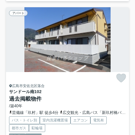
アパート
広島市安佐北区落合
サンドール南
102
過去掲載物件
/築40年
芸備線「玖村」駅 徒歩4分
広交観光・広島バス「新玖村橋バス停」バス停下車 徒歩1分
バス・トイレ別
室内洗濯機置場
エアコン
電気有
都市ガス
駐輪場