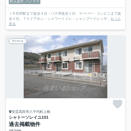
即入居可
パノラマ
ＪＲ玖村駅まで徒歩４分・バス停徒歩１分。スーパー・コンビニまで徒
歩２分。ＴＶドアホン・シャワートイレ・シャンプードレッサ...
もっと
見る
アパート
安芸高田市八千代町上根
シャトーソレイユ
101
過去掲載物件