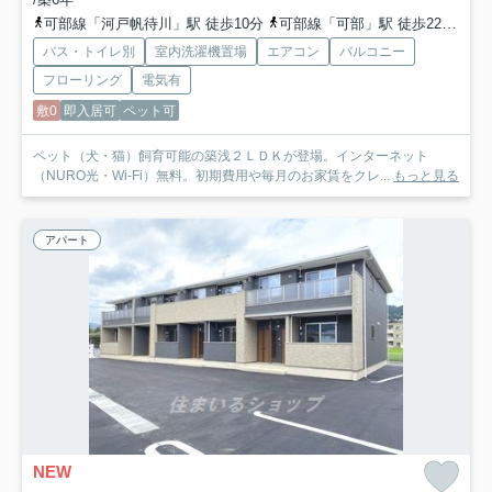
可部線「河戸帆待川」駅 徒歩10分
可部線「可部」駅 徒歩22分車4分 1.7km
バス・トイレ別
室内洗濯機置場
エアコン
バルコニー
フローリング
電気有
敷0
即入居可
ペット可
ペット（犬・猫）飼育可能の築浅２ＬＤＫが登場。インターネット
（NURO光・Wi-Fi）無料。初期費用や毎月のお家賃をクレ...
もっと見る
アパート
NEW