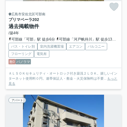
広島市安佐北区可部南
プリマベーラ
202
過去掲載物件
/築4年
可部線「可部」駅 徒歩6分
可部線「河戸帆待川」駅 徒歩13分
可部
バス・トイレ別
室内洗濯機置場
エアコン
バルコニー
フローリング
電気有
敷0
パノラマ
ＡＬＳＯＫセキュリティ・オートロック付き築浅２ＬＤＫ。嬉しいイン
ターネット使用料０円。連帯保証人・敷金・火災保険料は不要...
もっと
見る
アパート