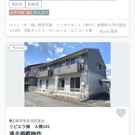
電気有
駐輪場
仲手半額
敷0
即入居可
ペット（犬・猫）飼育可能、インターネット（Wi-Fi）使用料０円の築浅
１LDK。宅配ボックス・サンルーム・エアコン２基・...
もっと見る
アパート
広島市安佐北区落合
リビエラ南 Ａ棟
101
過去掲載物件