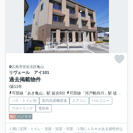
広島市安佐北区亀山
リヴェール アイ
101
過去掲載物件
/築11年
可部線「あき亀山」駅 徒歩9分
可部線「河戸帆待川」駅 徒歩12分
バス・トイレ別
室内洗濯機置場
エアコン
バルコニー
フローリング
電気有
敷0
パノラマ
１階に玄関・トイレ・洗面・浴室・洋室、２階にＬＤＫがある個性的な