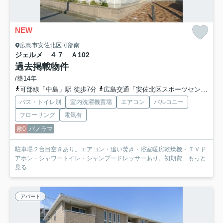
NEW
広島市安佐北区可部南
ジェルメ ４７ Ａ
102
過去掲載物件
/築14年
可部線「中島」駅 徒歩7分
広島交通「安佐北区スポーツセンター入口」バス停下車 徒歩2分
バス・トイレ別
室内洗濯機置場
エアコン
バルコニー
フローリング
電気有
敷0
パノラマ
駐車場２台目空きあり。エアコン・追い焚き・浴室暖房乾燥機・ＴＶド
アホン・シャワートイレ・シャンプードレッサーあり。初期費...
もっと
見る
アパート