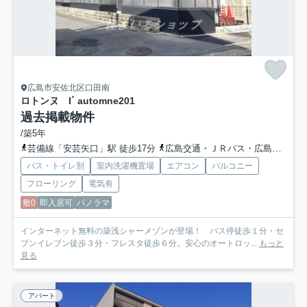
広島市安佐北区口田南
ロトンヌ I´ automne
201
過去掲載物件
/築5年
芸備線「安芸矢口」駅 徒歩17分
広島交通・ＪＲバス・広島バス「小田教円寺前バス停」バス停下車 徒歩1分
バス・トイレ別
室内洗濯機置場
エアコン
バルコニー
フローリング
電気有
敷0
即入居可
パノラマ
インターネット無料の築浅シャーメゾンが登場！ バス停徒歩１分・セ
ブンイレブン徒歩３分・フレスタ徒歩６分。安心のオートロッ...
もっと
見る
アパート