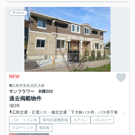
アパート
NEW
広島市安佐北区大林
サンフラワー B棟
202
過去掲載物件
/築3年
広島交通・広電バス・備北交通「下大林バス停」バス停下車 徒歩1分
バス・トイレ別
室内洗濯機置場
エアコン
バルコニー
フローリング
電気有