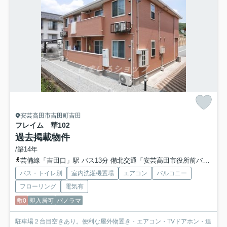
安芸高田市吉田町吉田
フレイム 華
102
過去掲載物件
/築14年
芸備線「吉田口」駅 バス13分 備北交通「安芸高田市役所前バス停」 停歩7分
バス・トイレ別
室内洗濯機置場
エアコン
バルコニー
フローリング
電気有
敷0
即入居可
パノラマ
駐車場２台目空きあり。便利な屋外物置き・エアコン・TVドアホン・追