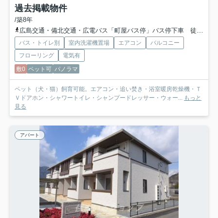
過去掲載物件
/築8年
広島交通・備北交通・広電バス「町屋バス停」バス停下車 徒歩4分
バス・トイレ別
室内洗濯機置場
エアコン
バルコニー
フローリング
電気有
敷0
ペット可
パノラマ
ペット（犬・猫）飼育可能。エアコン・追い焚き・浴室暖房乾燥機・Ｔ
Ｖドアホン・シャワートイレ・シャンプードレッサー・ウォー...
もっと
見る
アパート