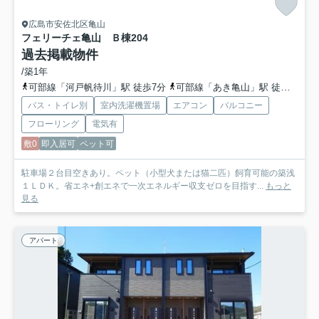
広島市安佐北区亀山
フェリーチェ亀山 Ｂ棟
204
過去掲載物件
/築1年
可部線「河戸帆待川」駅 徒歩7分
可部線「あき亀山」駅 徒歩8分
バス・トイレ別
室内洗濯機置場
エアコン
バルコニー
フローリング
電気有
敷0
即入居可
ペット可
駐車場２台目空きあり。ペット（小型犬または猫二匹）飼育可能の築浅
１ＬＤＫ。省エネ+創エネで一次エネルギー収支ゼロを目指す...
もっと
見る
アパート