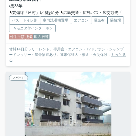
/築38年
芸備線「玖村」駅 徒歩1分
広島交通・広島バス・広交観光「玖村駅前バス停」バス停下車 徒歩1分
バス・トイレ別
室内洗濯機置場
エアコン
電気有
駐輪場
TVモニタ付インターホン
仲手半額
敷0
即入居可
賃料14日分フリーレント。専用庭・エアコン・TVドアホン・シャンプ
ードレッサー・屋外物置あり。連帯保証人・敷金・火災保険...
もっと見
る
アパート