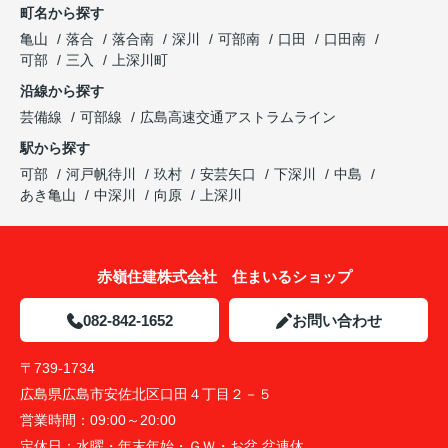
町名から探す
亀山
落合
落合南
深川
可部南
口田
口田南
可部
三入
上深川町
沿線から探す
芸備線
可部線
広島高速交通アストラムライン
駅から探す
可部
河戸帆待川
玖村
安芸矢口
下深川
中島
あき亀山
中深川
向原
上深川
赤嶺住建株式会社 住まいるショップ
082-842-1652
お問い合わせ
〒739-1734
広島県広島市安佐北区口田４丁目２－５
営業時間：
09:00～20:00
定休日：
水曜・年末年始・ＧＷ・お盆 盆連休