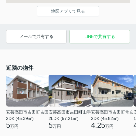
地図アプリで見る
メールで共有する
LINEで共有する
近隣の物件
安芸高田市吉田町吉田
安芸高田市吉田町山手
安芸高田市吉田町常友
2DK (45.39㎡)
2LDK (57.21㎡)
2DK (45.82㎡)
1
5
5
4.25
万円
万円
万円