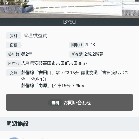
【外観】
- 管理/共益費 -
賃料
-
2LDK
面積
間取り
築2年
2階/2階建
築年数
所在階
広島県
安芸高田市
吉田町吉田
3867
所在地
芸備線
「
吉田口
」駅 バス15分 備北交通「吉田病院バス
交通
停」 停歩4分
芸備線
「
向原
」駅 車15分 7.3km
お問い合わせ
無料
周辺施設