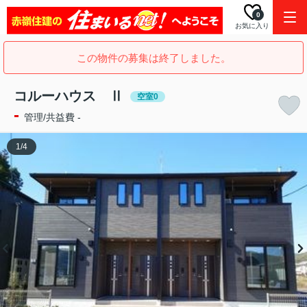
0
お気に入り
この物件の募集は終了しました。
コルーハウス Ⅱ
空室0
-
管理/共益費 -
1
/
4