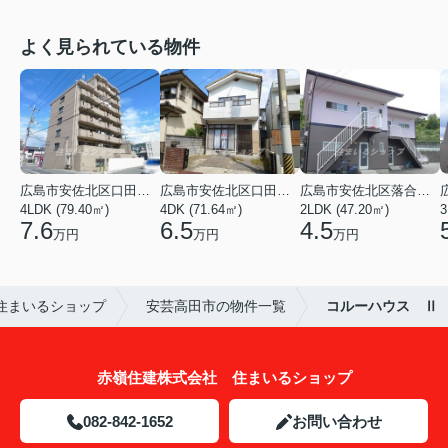
よく見られている物件
広島市安佐北区口田３丁目
広島市安佐北区口田５丁目
広島市安佐北区落合南９丁目
4LDK (79.40㎡)
4DK (71.64㎡)
2LDK (47.20㎡)
3
7.6
6.5
4.5
万円
万円
万円
住まいるショップ
安芸高田市の物件一覧
コルーハウス Ⅱ
赤嶺住建株式会社 住まいるショップ
082-842-1652
お問い合わせ