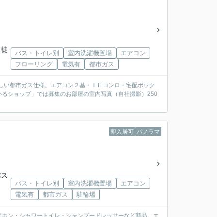
 徒
バス・トイレ別
室内洗濯機置場
エアコン
フローリング
電気有
都市ガス
うれしい都市ガス仕様。エアコン２基・ＩＨコンロ・宅配ボック
るショップ」では募集のお部屋の室内写真（自社撮影）250
即入居可
パノラマ
バス
バス・トイレ別
室内洗濯機置場
エアコン
電気有
都市ガス
駐輪場
アホン・シャワートイレ・シャンプードレッサーなど新品。エ