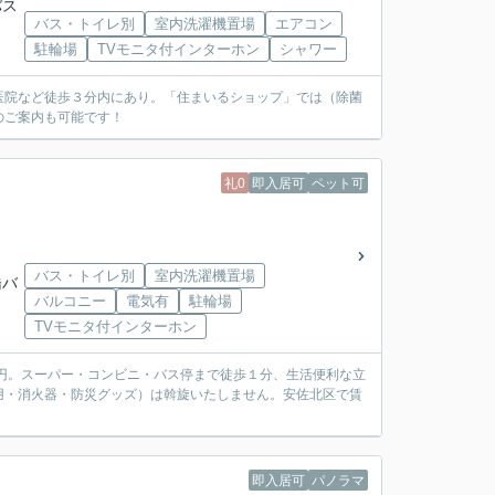
バス
バス・トイレ別
室内洗濯機置場
エアコン
駐輪場
TVモニタ付インターホン
シャワー
医院など徒歩３分内にあり。「住まいるショップ」では（除菌
のご案内も可能です！
礼0
即入居可
ペット可
バス・トイレ別
室内洗濯機置場
橋バ
バルコニー
電気有
駐輪場
TVモニタ付インターホン
円。スーパー・コンビニ・バス停まで徒歩１分、生活便利な立
用・消火器・防災グッズ）は斡旋いたしません。安佐北区で賃
即入居可
パノラマ