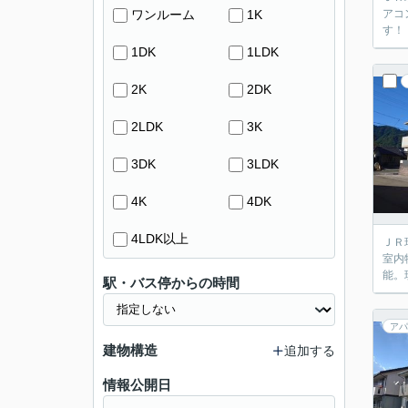
ワンルーム
1K
アコ
す！
1DK
1LDK
2K
2DK
2LDK
3K
3DK
3LDK
4K
4DK
4LDK以上
ＪＲ
室内
能。
駅・バス停からの時間
アパ
建物構造
追加する
情報公開日