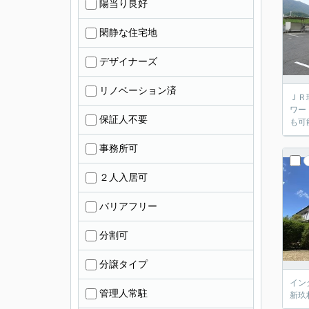
陽当り良好
閑静な住宅地
デザイナーズ
リノベーション済
ＪＲ
ワー
保証人不要
も可
事務所可
２人入居可
バリアフリー
分割可
分譲タイプ
イン
管理人常駐
新玖