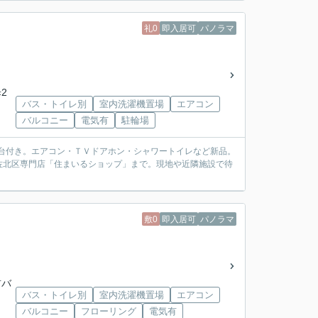
礼0
即入居可
パノラマ
2
バス・トイレ別
室内洗濯機置場
エアコン
バルコニー
電気有
駐輪場
１台付き。エアコン・ＴＶドアホン・シャワートイレなど新品。
佐北区専門店「住まいるショップ」まで。現地や近隣施設で待
敷0
即入居可
パノラマ
前バ
バス・トイレ別
室内洗濯機置場
エアコン
バルコニー
フローリング
電気有