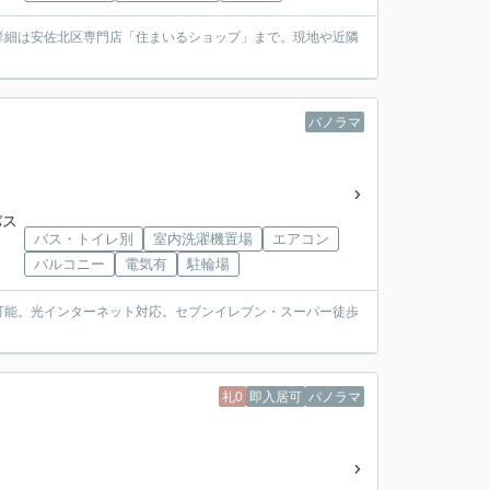
詳細は安佐北区専門店「住まいるショップ」まで。現地や近隣
パノラマ
バス
バス・トイレ別
室内洗濯機置場
エアコン
バルコニー
電気有
駐輪場
可能。光インターネット対応。セブンイレブン・スーパー徒歩
礼0
即入居可
パノラマ