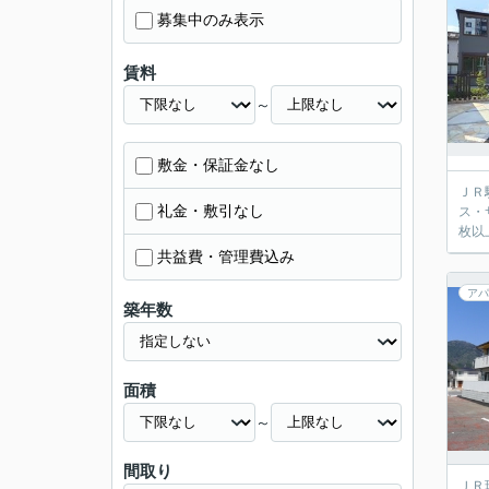
募集中のみ表示
賃料
～
敷金・保証金なし
ＪＲ
礼金・敷引なし
ス・
枚以
共益費・管理費込み
アパ
築年数
面積
～
間取り
ＪＲ