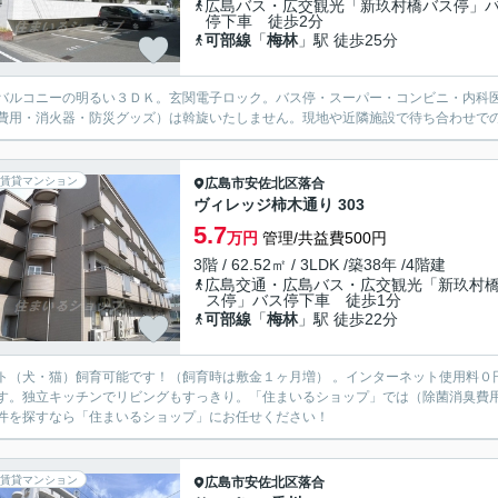
広島バス・広交観光「新玖村橋バス停」
停下車 徒歩2分
可部線
「
梅林
」駅 徒歩25分
バルコニーの明るい３ＤＫ。玄関電子ロック。バス停・スーパー・コンビニ・内科
費用・消火器・防災グッズ）は斡旋いたしません。現地や近隣施設で待ち合わせで
賃貸マンション
広島市安佐北区
落合
ヴィレッジ柿木通り 303
5.7
万円
管理/共益費500円
3階 / 62.52㎡ / 3LDK /築38年 /4階建
広島交通・広島バス・広交観光「新玖村
ス停」バス停下車 徒歩1分
可部線
「
梅林
」駅 徒歩22分
ト（犬・猫）飼育可能です！（飼育時は敷金１ヶ月増） 。インターネット使用料０
す。独立キッチンでリビングもすっきり。「住まいるショップ」では（除菌消臭費
件を探すなら「住まいるショップ」にお任せください！
賃貸マンション
広島市安佐北区
落合