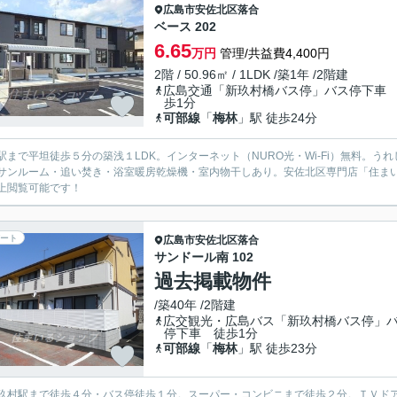
広島市安佐北区
落合
ベース 202
6.65
万円
管理/共益費4,400円
2階 / 50.96㎡ / 1LDK /築1年 /2階建
広島交通「新玖村橋バス停」バス停下車
歩1分
可部線
「
梅林
」駅 徒歩24分
駅まで平坦徒歩５分の築浅１LDK。インターネット（NURO光・Wi-Fi）無料。
サンルーム・追い焚き・浴室暖房乾燥機・室内物干しあり。安佐北区専門店「住まい
上閲覧可能です！
ート
広島市安佐北区
落合
サンドール南 102
過去掲載物件
/築40年 /2階建
広交観光・広島バス「新玖村橋バス停」
停下車 徒歩1分
可部線
「
梅林
」駅 徒歩23分
玖村駅まで徒歩４分・バス停徒歩１分。スーパー・コンビニまで徒歩２分。ＴＶド