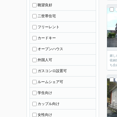
眺望良好
二世帯住宅
フリーレント
カードキー
オープンハウス
嬉し
外国人可
収納
ち合
ガスコンロ設置可
ルームシェア可
学生向け
カップル向け
女性向け