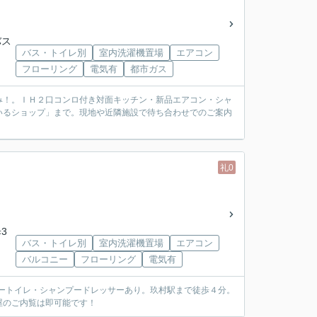
バス
バス・トイレ別
室内洗濯機置場
エアコン
フローリング
電気有
都市ガス
み！。ＩＨ２口コンロ付き対面キッチン・新品エアコン・シャ
いるショップ」まで。現地や近隣施設で待ち合わせでのご案内
礼0
3
バス・トイレ別
室内洗濯機置場
エアコン
バルコニー
フローリング
電気有
ワートイレ・シャンプードレッサーあり。玖村駅まで徒歩４分。
屋のご内覧は即可能です！