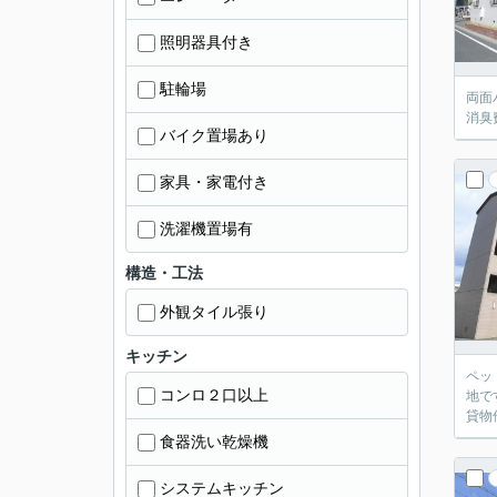
照明器具付き
駐輪場
両面
消臭
バイク置場あり
家具・家電付き
洗濯機置場有
構造・工法
外観タイル張り
キッチン
ペッ
コンロ２口以上
地で
貸物
食器洗い乾燥機
システムキッチン