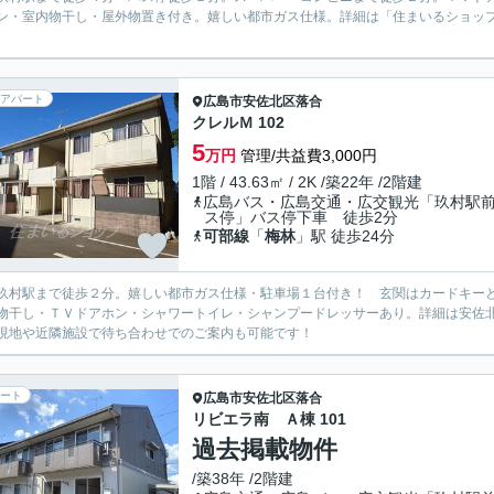
ン・室内物干し・屋外物置き付き。嬉しい都市ガス仕様。詳細は「住まいるショッ
アパート
広島市安佐北区
落合
クレルＭ 102
5
万円
管理/共益費3,000円
1階 / 43.63㎡ / 2K /築22年 /2階建
広島バス・広島交通・広交観光「玖村駅
ス停」バス停下車 徒歩2分
可部線
「
梅林
」駅 徒歩24分
玖村駅まで徒歩２分。嬉しい都市ガス仕様・駐車場１台付き！ 玄関はカードキー
物干し・ＴＶドアホン・シャワートイレ・シャンプードレッサーあり。詳細は安佐
現地や近隣施設で待ち合わせでのご案内も可能です！
ート
広島市安佐北区
落合
リビエラ南 Ａ棟 101
過去掲載物件
/築38年 /2階建