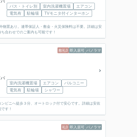
前バ
バス・トイレ別
室内洗濯機置場
エアコン
電気有
駐輪場
TVモニタ付インターホン
屋外物置あり。連帯保証人・敷金・火災保険料は不要。詳細は安
待ち合わせでのご案内も可能です！
敷礼0
即入居可
パノラマ
前バ
室内洗濯機置場
エアコン
バルコニー
電気有
駐輪場
シャワー
コンビニへ徒歩３分、オートロック付で安心です。詳細は安佐
能です！
礼0
即入居可
パノラマ