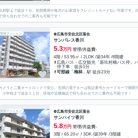
玖村駅まで徒歩７分。初期費用や毎月のお家賃をクレジットカード払い可能です。
で待ち合わせでのご案内も可能です！
賃貸マンション
広島市安佐北区
落合
サンパレス香川
5.3
万円
管理/共益費-
4階 / 53.95㎡ / 2LDK /築34年 /8階建
広島バス・広交観光「新玖村橋バス停」
停下車 徒歩1分
可部線
「
梅林
」駅 徒歩23分
カメラと二重オートロックで安心。玄関の電子キーは暗証番号かカードキーで開閉
。小学校まで徒歩１１分。現地や近隣施設で待ち合わせでのご案内も可能です！
賃貸マンション
広島市安佐北区
落合
サンハイツ香川
5.8
万円
管理/共益費-
3階 / 65.20㎡ / 3DK /築39年 /3階建