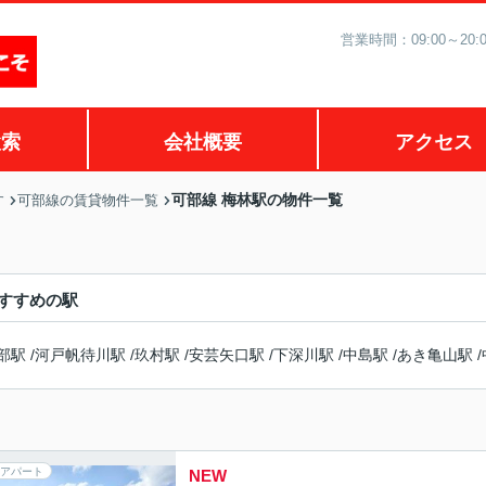
営業時間：09:00～2
検索
会社概要
アクセス
可部線 梅林駅の物件一覧
す
可部線の賃貸物件一覧
すすめの駅
部駅
/
河戸帆待川駅
/
玖村駅
/
安芸矢口駅
/
下深川駅
/
中島駅
/
あき亀山駅
/
アパート
NEW