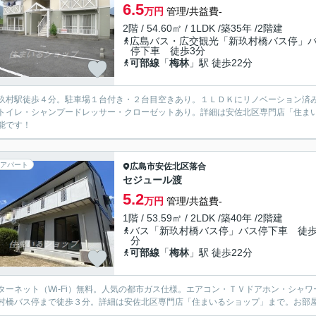
6.5
万円
管理/共益費-
2階 / 54.60㎡ / 1LDK /築35年 /2階建
広島バス・広交観光「新玖村橋バス停」
停下車 徒歩3分
可部線
「
梅林
」駅 徒歩22分
玖村駅徒歩４分。駐車場１台付き・２台目空きあり。１ＬＤＫにリノベーション済
トイレ・シャンプードレッサー・クローゼットあり。詳細は安佐北区専門店「住ま
能です！
アパート
広島市安佐北区
落合
セジュール渡
5.2
万円
管理/共益費-
1階 / 53.59㎡ / 2LDK /築40年 /2階建
バス「新玖村橋バス停」バス停下車 徒歩
分
可部線
「
梅林
」駅 徒歩22分
ターネット（Wi-Fi）無料。人気の都市ガス仕様。エアコン・ＴＶドアホン・シャ
村橋バス停まで徒歩３分。詳細は安佐北区専門店「住まいるショップ」まで。お部