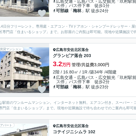
広島交通・広島バス・広交観光「玖村駅
ス停」バス停下車 徒歩1分
可部線
「
梅林
」駅 徒歩24分
14日分フリーレント。専用庭・エアコン・TVドアホン・シャンプードレッサー・
区専門店「住まいるショップ」まで。お部屋のご内覧は即可能。現地や近隣施設で
賃貸マンション
広島市安佐北区
落合
グランビア落合 203
3.2
万円
管理/共益費3,000円
2階 / 16.80㎡ / 1R /築34年 /4階建
広島交通・広島バス・広交観光「玖村駅
ス停」バス停下車 徒歩2分
可部線
「
梅林
」駅 徒歩23分
な駅前のワンルームマンション。インターネット無料。エアコン付き。スーパー・
専門店「住まいるショップ」まで。現地や近隣施設で待ち合わせでのご案内も即可
アパート
広島市安佐北区
落合
コテイジニシムラ 102