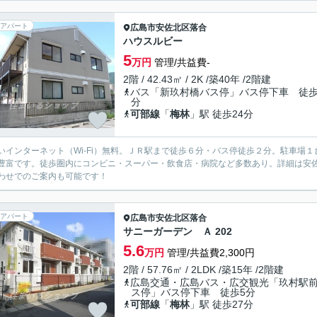
アパート
広島市安佐北区
落合
ハウスルビー
5
万円
管理/共益費-
2階 / 42.43㎡ / 2K /築40年 /2階建
バス「新玖村橋バス停」バス停下車 徒歩
分
可部線
「
梅林
」駅 徒歩24分
いインターネット（Wi-Fi）無料。ＪＲ駅まで徒歩６分・バス停徒歩２分。駐車場
豊富です。徒歩圏内にコンビニ・スーパー・飲食店・病院など多数あり。詳細は安
わせでのご案内も可能です！
アパート
広島市安佐北区
落合
サニーガーデン Ａ 202
5.6
万円
管理/共益費2,300円
2階 / 57.76㎡ / 2LDK /築15年 /2階建
広島交通・広島バス・広交観光「玖村駅
ス停」バス停下車 徒歩5分
可部線
「
梅林
」駅 徒歩27分