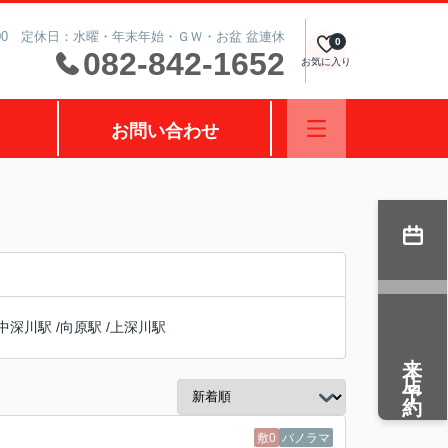
0:00 定休日：水曜・年末年始・ＧＷ・お盆 盆連休
0
082-842-1652
お気に入り
お問い合わせ
中深川駅
/
向原駅
/
上深川駅
来店予約
敷0
パノラマ