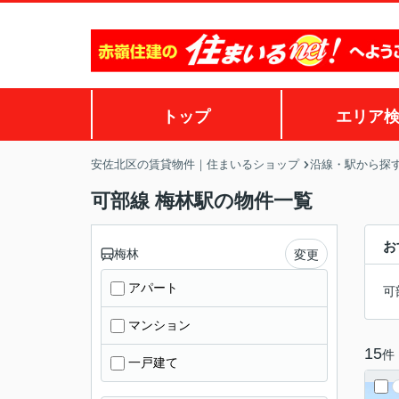
トップ
エリア
安佐北区の賃貸物件｜住まいるショップ
沿線・駅から探
可部線 梅林駅の物件一覧
お
梅林
変更
アパート
可
マンション
15
件
一戸建て