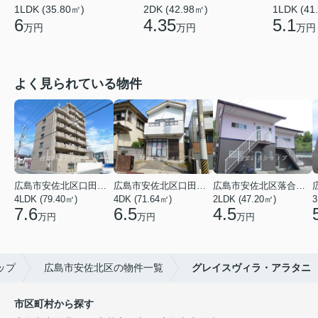
1LDK (35.80㎡)
2DK (42.98㎡)
1LDK (41
6
4.35
5.1
万円
万円
万円
よく見られている物件
広島市安佐北区口田３丁目
広島市安佐北区口田５丁目
広島市安佐北区落合南９丁目
4LDK (79.40㎡)
4DK (71.64㎡)
2LDK (47.20㎡)
3
7.6
6.5
4.5
万円
万円
万円
ップ
広島市安佐北区の物件一覧
グレイスヴィラ・アラタニ
市区町村から探す