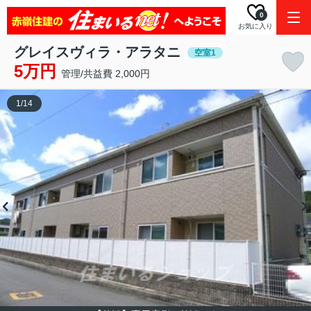
0
お気に入り
グレイスヴィラ・アラタニ
空室1
5万円
管理/共益費 2,000円
1
/
14