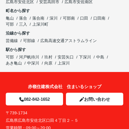
広島市安佐北区
安芸高田市
広島市安佐南区
町名から探す
亀山
落合
落合南
深川
可部南
口田
口田南
可部
三入
上深川町
沿線から探す
芸備線
可部線
広島高速交通アストラムライン
駅から探す
可部
河戸帆待川
玖村
安芸矢口
下深川
中島
あき亀山
中深川
向原
上深川
赤嶺住建株式会社 住まいるショップ
082-842-1652
お問い合わせ
〒739-1734
広島県広島市安佐北区口田４丁目２－５
営業時間：
09:00～20:00