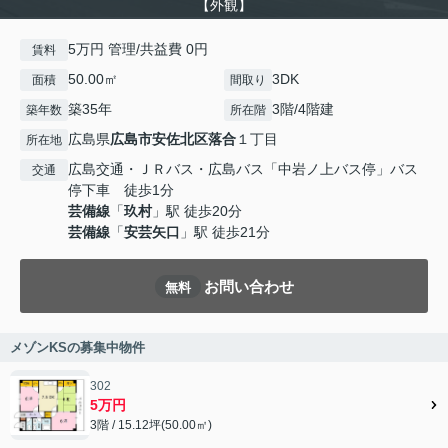
【外観】
5万円 管理/共益費 0円
賃料
50.00㎡
3DK
面積
間取り
築35年
3階/4階建
築年数
所在階
広島県
広島市安佐北区
落合
１丁目
所在地
広島交通・ＪＲバス・広島バス「中岩ノ上バス停」バス
交通
停下車 徒歩1分
芸備線
「
玖村
」駅 徒歩20分
芸備線
「
安芸矢口
」駅 徒歩21分
お問い合わせ
無料
メゾンKSの募集中物件
302
5万円
3階 / 15.12坪(50.00㎡)