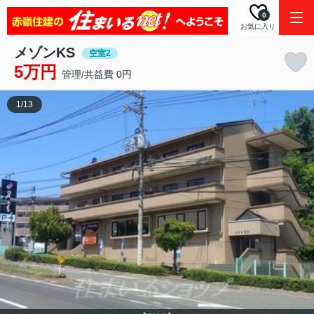
0
お気に入り
メゾンKS
空室2
5万円
管理/共益費 0円
1
/
13