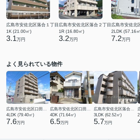
広島市安佐北区落合１丁目
広島市安佐北区落合２丁目
広島市安佐北
1K (21.00㎡)
1R (16.80㎡)
2LDK (57.16㎡
3.1
3.2
7.2
万円
万円
万円
よく見られている物件
広島市安佐北区口田３丁目
広島市安佐北区口田５丁目
広島市安佐北区落合２丁目
4LDK (79.40㎡)
4DK (71.64㎡)
3LDK (62.52㎡)
2
7.6
6.5
5.7
万円
万円
万円