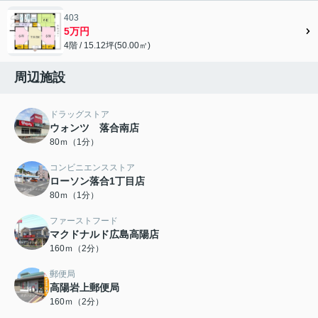
403
5万円
4階 / 15.12坪(50.00㎡)
周辺施設
ドラッグストア
ウォンツ 落合南店
80ｍ（1分）
コンビニエンスストア
ローソン落合1丁目店
80ｍ（1分）
ファーストフード
マクドナルド広島高陽店
160ｍ（2分）
郵便局
高陽岩上郵便局
160ｍ（2分）