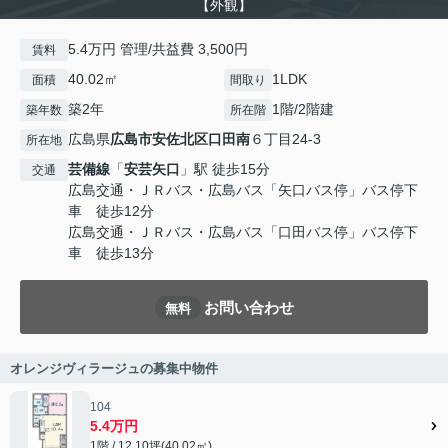
【外観】
5.4万円 管理/共益費 3,500円
賃料
40.02㎡
1LDK
面積
間取り
築2年
1階/2階建
築年数
所在階
広島県
広島市安佐北区
口田南
６丁目24-3
所在地
芸備線
「
安芸矢口
」駅 徒歩15分
交通
広島交通・ＪＲバス・広島バス「矢口バス停」バス停下
車 徒歩12分
広島交通・ＪＲバス・広島バス「口田バス停」バス停下
車 徒歩13分
お問い合わせ
無料
オレンジヴィラージュの募集中物件
104
5.4万円
1階 / 12.10坪(40.02㎡)