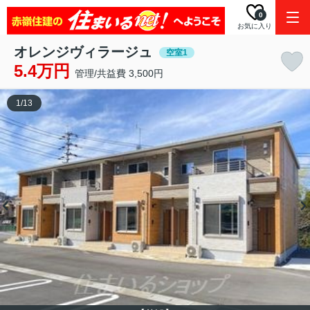
0
お気に入り
オレンジヴィラージュ
空室1
5.4万円
管理/共益費 3,500円
1
/
13