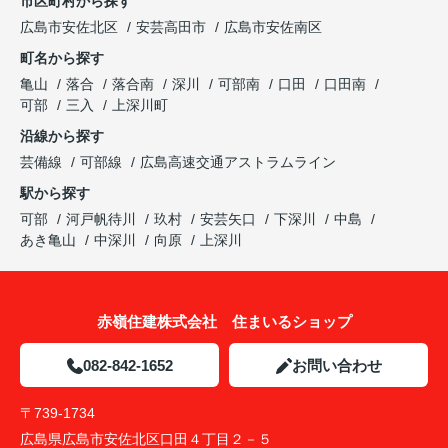
市区町村から探す
広島市安佐北区
安芸高田市
広島市安佐南区
町名から探す
亀山
落合
落合南
深川
可部南
口田
口田南
可部
三入
上深川町
沿線から探す
芸備線
可部線
広島高速交通アストラムライン
駅から探す
可部
河戸帆待川
玖村
安芸矢口
下深川
中島
あき亀山
中深川
向原
上深川
赤嶺住建株式会社 住まいるショップ
082-842-1652
お問い合わせ
〒739-1734
広島県広島市安佐北区口田４丁目２－５