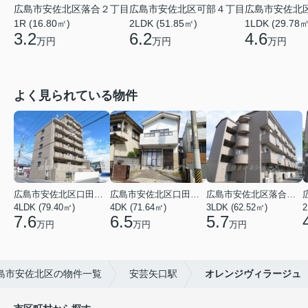
広島市安佐北区落合２丁目
広島市安佐北区可部４丁目
広島市安佐北
1R (16.80㎡)
2LDK (51.85㎡)
1LDK (29.78㎡
3.2
6.2
4.6
万円
万円
万円
よく見られている物件
広島市安佐北区口田３丁目
広島市安佐北区口田５丁目
広島市安佐北区落合２丁目
4LDK (79.40㎡)
4DK (71.64㎡)
3LDK (62.52㎡)
2
7.6
6.5
5.7
万円
万円
万円
島市安佐北区の物件一覧
安芸矢口駅
オレンジヴィラージュ