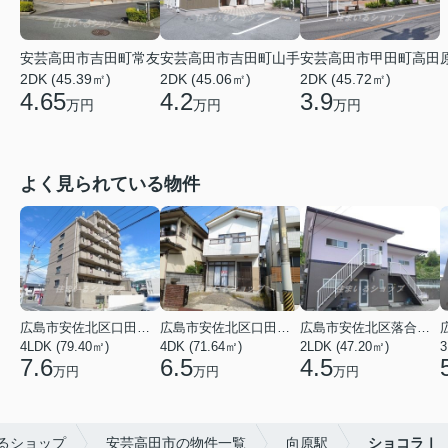
安芸高田市吉田町常友
安芸高田市吉田町山手
安芸高田市甲田町高田
2DK (45.39㎡)
2DK (45.06㎡)
2DK (45.72㎡)
4.65
4.2
3.9
万円
万円
万円
よく見られている物件
広島市安佐北区口田３丁目
広島市安佐北区口田５丁目
広島市安佐北区落合南９丁目
4LDK (79.40㎡)
4DK (71.64㎡)
2LDK (47.20㎡)
3
7.6
6.5
4.5
万円
万円
万円
るショップ
安芸高田市の物件一覧
向原駅
ショコラⅠ