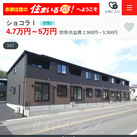
0
お気に入り
ショコラⅠ
空室2
4.7万円～5万円
管理/共益費 2,900円～3,300円
1
/
17