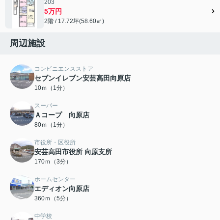
203
5万円
2階 / 17.72坪(58.60㎡)
周辺施設
コンビニエンスストア
セブンイレブン安芸高田向原店
10ｍ（1分）
スーパー
Ａコープ 向原店
80ｍ（1分）
市役所・区役所
安芸高田市役所 向原支所
170ｍ（3分）
ホームセンター
エディオン向原店
360ｍ（5分）
中学校