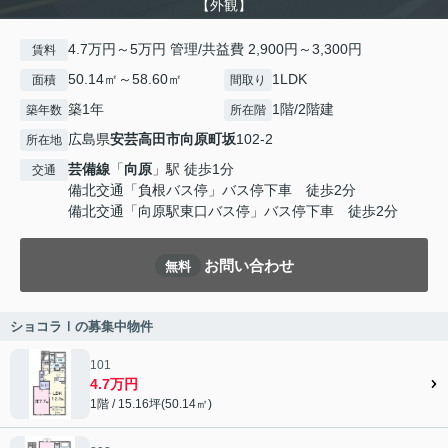
【外観】
4.7万円～5万円 管理/共益費 2,900円～3,300円
賃料
50.14㎡～58.60㎡
1LDK
面積
間取り
築1年
1階/2階建
築年数
所在階
広島県
安芸高田市
向原町坂
102-2
所在地
芸備線
「
向原
」駅 徒歩1分
交通
備北交通「負根バス停」バス停下車 徒歩2分
備北交通「向原駅東口バス停」バス停下車 徒歩2分
お問い合わせ
無料
ショコラⅠの募集中物件
101
4.7万円
1階 / 15.16坪(50.14㎡)