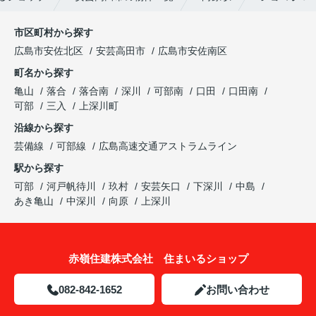
市区町村から探す
広島市安佐北区
安芸高田市
広島市安佐南区
町名から探す
亀山
落合
落合南
深川
可部南
口田
口田南
可部
三入
上深川町
沿線から探す
芸備線
可部線
広島高速交通アストラムライン
駅から探す
可部
河戸帆待川
玖村
安芸矢口
下深川
中島
あき亀山
中深川
向原
上深川
赤嶺住建株式会社 住まいるショップ
082-842-1652
お問い合わせ