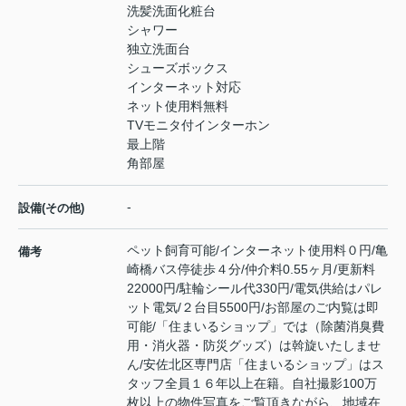
洗髪洗面化粧台
シャワー
独立洗面台
シューズボックス
インターネット対応
ネット使用料無料
TVモニタ付インターホン
最上階
角部屋
-
設備(その他)
ペット飼育可能/インターネット使用料０円/亀
備考
崎橋バス停徒歩４分/仲介料0.55ヶ月/更新料
22000円/駐輪シール代330円/電気供給はパレ
ット電気/２台目5500円/お部屋のご内覧は即
可能/「住まいるショップ」では（除菌消臭費
用・消火器・防災グッズ）は斡旋いたしませ
ん/安佐北区専門店「住まいるショップ」はス
タッフ全員１６年以上在籍。自社撮影100万
枚以上の物件写真をご覧頂きながら、地域在