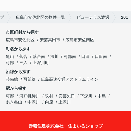
プ
広島市安佐北区の物件一覧
ビューテラス渡辺
201
市区町村から探す
広島市安佐北区
安芸高田市
広島市安佐南区
町名から探す
亀山
落合
落合南
深川
可部南
口田
口田南
可部
三入
上深川町
沿線から探す
芸備線
可部線
広島高速交通アストラムライン
駅から探す
可部
河戸帆待川
玖村
安芸矢口
下深川
中島
あき亀山
中深川
向原
上深川
赤嶺住建株式会社 住まいるショップ