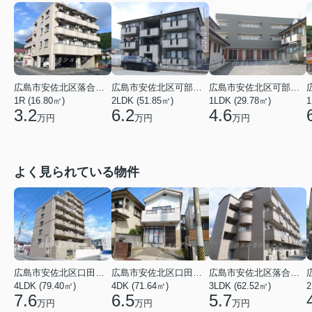
広島市安佐北区落合２丁目
広島市安佐北区可部４丁目
広島市安佐北区可部１丁目
1R (16.80㎡)
2LDK (51.85㎡)
1LDK (29.78㎡)
1
3.2
6.2
4.6
万円
万円
万円
よく見られている物件
広島市安佐北区口田３丁目
広島市安佐北区口田５丁目
広島市安佐北区落合２丁目
4LDK (79.40㎡)
4DK (71.64㎡)
3LDK (62.52㎡)
2
7.6
6.5
5.7
万円
万円
万円