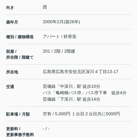
西
向き
2000年2月(築26年)
築年月
アパート / 鉄骨造
種別 / 建物構造
201 / 2階 / 2階建
部屋 /
所在階 / 階建て
広島県
広島市安佐北区
深川
４丁目13-17
所在地
芸備線
「
中深川
」駅 徒歩10分
交通
バス「亀崎橋バス停」バス停下車 徒歩4分
芸備線
「
下深川
」駅 徒歩14分
空有 / 5,000円 １台目２台目共に5000円
駐車場 / 月額
- / -
更新料 /
更新事務手数料