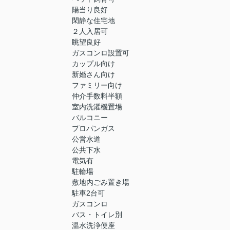
陽当り良好
閑静な住宅地
２人入居可
眺望良好
ガスコンロ設置可
カップル向け
新婚さん向け
ファミリー向け
仲介手数料半額
室内洗濯機置場
バルコニー
プロパンガス
公営水道
公共下水
電気有
駐輪場
敷地内ごみ置き場
駐車2台可
ガスコンロ
バス・トイレ別
温水洗浄便座