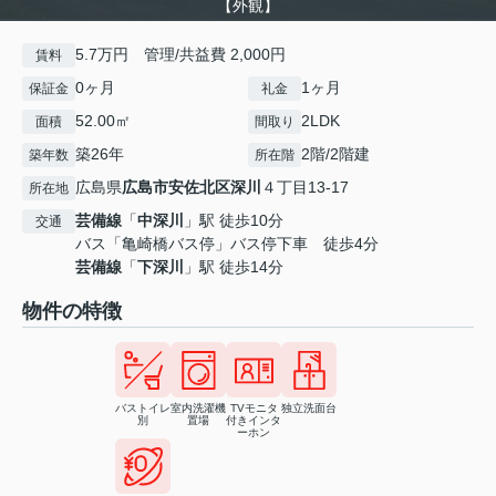
【外観】
5.7万円 管理/共益費 2,000円
賃料
0ヶ月
1ヶ月
保証金
礼金
52.00㎡
2LDK
面積
間取り
築26年
2階/2階建
築年数
所在階
広島県
広島市安佐北区
深川
４丁目13-17
所在地
芸備線
「
中深川
」駅 徒歩10分
交通
バス「亀崎橋バス停」バス停下車 徒歩4分
芸備線
「
下深川
」駅 徒歩14分
物件の特徴
バストイレ
室内洗濯機
TVモニタ
独立洗面台
別
置場
付きインタ
ーホン