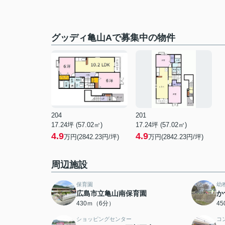
グッディ亀山Aで募集中の物件
204
201
17.24坪 (57.02㎡)
17.24坪 (57.02㎡)
4.9
4.9
万円(2842.23円/坪)
万円(2842.23円/坪)
周辺施設
保育園
幼
広島市立亀山南保育園
か
430ｍ（6分）
4
ショッピングセンター
コ