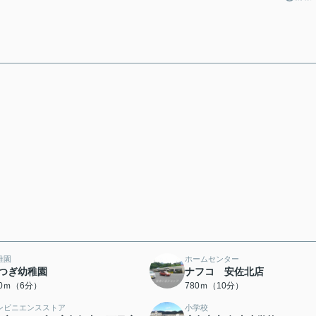
稚園
ホームセンター
つぎ幼稚園
ナフコ 安佐北店
50ｍ（6分）
780ｍ（10分）
ンビニエンスストア
小学校