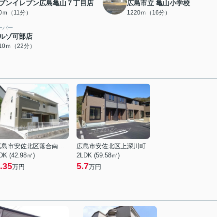
ブンイレブン広島亀山７丁目店
広島市立 亀山小学校
70ｍ（11分）
1220ｍ（16分）
ーパー
ルゾ可部店
710ｍ（22分）
広島市安佐北区落合南９丁目
広島市安佐北区上深川町
DK (42.98㎡)
2LDK (59.58㎡)
.35
5.7
万円
万円