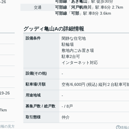
可部線
「
あき亀山
」駅 徒歩30分
-26
可部線
「
河戸帆待川
」駅 車6分 2.7km
交通
可部線
「
可部
」駅 車8分 3.6km
グッディ亀山Aの詳細情報
設備条件
閑静な住宅地
駐輪場
敷地内ごみ置き場
駐車2台可
インターネット対応
設備(その他)
-
駐車場/月額
空有/6,600円 (税込) 縦列２台駐車可
9-26
用途地域
-
募集戸数 / 総戸数
- / 8戸
7km
取引態様
仲介
情報の見方
情報