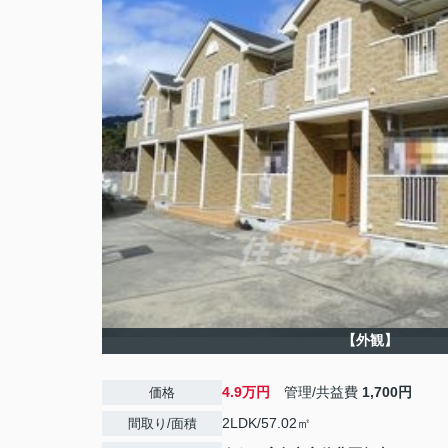
【外観】
4.9万円
管理/共益費
1,700円
価格
2LDK/57.02㎡
間取り/面積