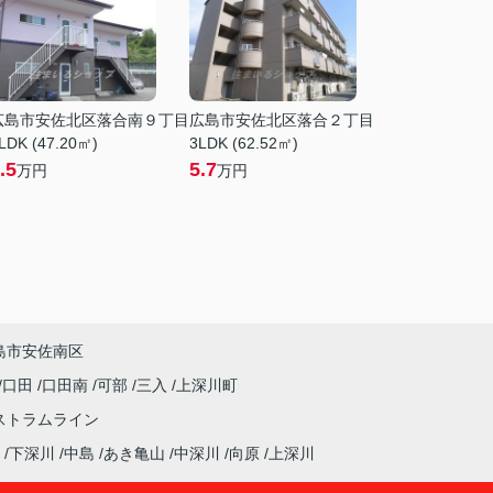
広島市安佐北区落合南９丁目
広島市安佐北区落合２丁目
LDK (47.20㎡)
3LDK (62.52㎡)
.5
5.7
万円
万円
島市安佐南区
口田
口田南
可部
三入
上深川町
ストラムライン
下深川
中島
あき亀山
中深川
向原
上深川