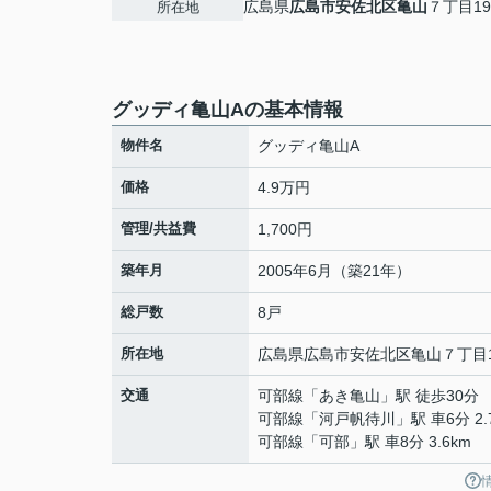
広島県
広島市安佐北区
亀山
７丁目19
所在地
グッディ亀山Aの基本情報
物件名
グッディ亀山A
価格
4.9万円
管理/共益費
1,700円
築年月
2005年6月（築21年）
総戸数
8戸
所在地
広島県
広島市安佐北区
亀山
７丁目1
交通
可部線
「
あき亀山
」駅 徒歩30分
可部線
「
河戸帆待川
」駅 車6分 2.
可部線
「
可部
」駅 車8分 3.6km