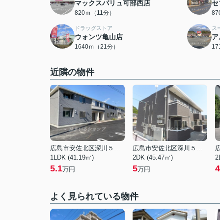
マックスバリュ可部西店
セ
820ｍ（11分）
8
ドラッグストア
ス
ウォンツ亀山店
ア
1640ｍ（21分）
1
近隣の物件
広島市安佐北区深川５丁目
広島市安佐北区深川５丁目
1LDK (41.19㎡)
2DK (45.47㎡)
2
5.1
5
4
万円
万円
よく見られている物件