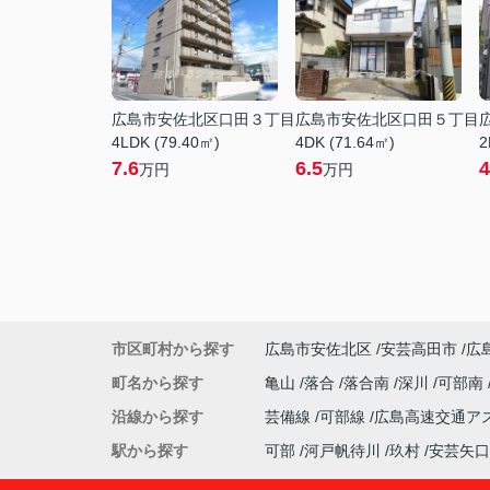
広島市安佐北区口田３丁目
広島市安佐北区口田５丁目
4LDK (79.40㎡)
4DK (71.64㎡)
2
7.6
6.5
4
万円
万円
市区町村から探す
広島市安佐北区
安芸高田市
広
町名から探す
亀山
落合
落合南
深川
可部南
沿線から探す
芸備線
可部線
広島高速交通ア
駅から探す
可部
河戸帆待川
玖村
安芸矢口