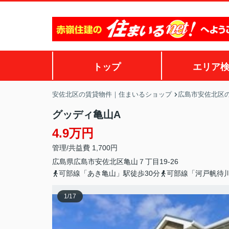
トップ
エリア
安佐北区の賃貸物件｜住まいるショップ
広島市安佐北区
グッディ亀山A
4.9万円
管理/共益費 1,700円
広島県
広島市安佐北区
亀山
７丁目19-26
可部線「あき亀山」駅徒歩30分
可部線「河戸帆待
1
/
17