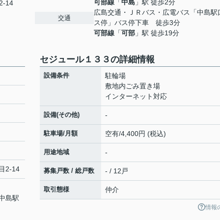
可部線
「
中島
」駅 徒歩2分
-14
広島交通・ＪＲバス・広電バス「中島駅
交通
ス停」バス停下車 徒歩3分
可部線
「
可部
」駅 徒歩19分
セジュール１３３の詳細情報
設備条件
駐輪場
敷地内ごみ置き場
インターネット対応
設備(その他)
-
駐車場/月額
空有/4,400円 (税込)
用途地域
-
2-14
募集戸数 / 総戸数
- / 12戸
取引態様
仲介
中島駅
情報