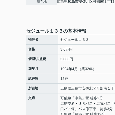
広島県
広島市安佐北区
可部南
１丁目2
所在地
セジュール１３３の基本情報
物件名
セジュール１３３
価格
3.6万円
管理/共益費
3,000円
築年月
1994年4月（築32年）
総戸数
12戸
所在地
広島県
広島市安佐北区
可部南
１丁目
交通
可部線
「
中島
」駅 徒歩2分
広島交通・ＪＲバス・広電バス「
口バス停」バス停下車 徒歩3分
可部線
「
可部
」駅 徒歩19分