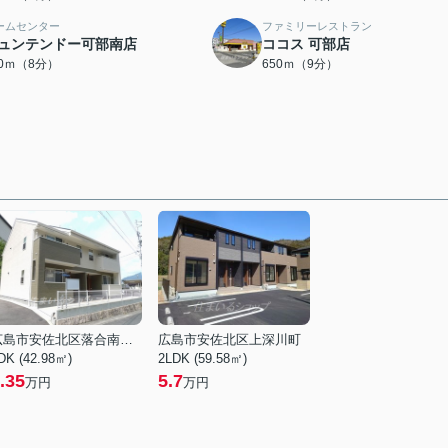
ームセンター
ファミリーレストラン
ュンテンドー可部南店
ココス 可部店
30ｍ（8分）
650ｍ（9分）
広島市安佐北区落合南９丁目
広島市安佐北区上深川町
DK (42.98㎡)
2LDK (59.58㎡)
.35
5.7
万円
万円