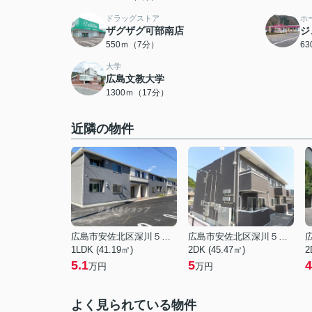
ドラッグストア
ホ
ザグザグ可部南店
ジ
550ｍ（7分）
6
大学
広島文教大学
1300ｍ（17分）
近隣の物件
広島市安佐北区深川５丁目
広島市安佐北区深川５丁目
1LDK (41.19㎡)
2DK (45.47㎡)
2
5.1
5
4
万円
万円
よく見られている物件