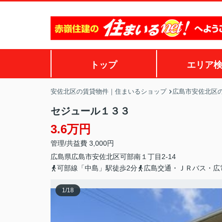
トップ
エリア
安佐北区の賃貸物件｜住まいるショップ
広島市安佐北区
セジュール１３３
3.6万円
管理/共益費 3,000円
広島県
広島市安佐北区
可部南
１丁目2-14
可部線「中島」駅徒歩2分
広島交通・ＪＲバス・広
1
/
18