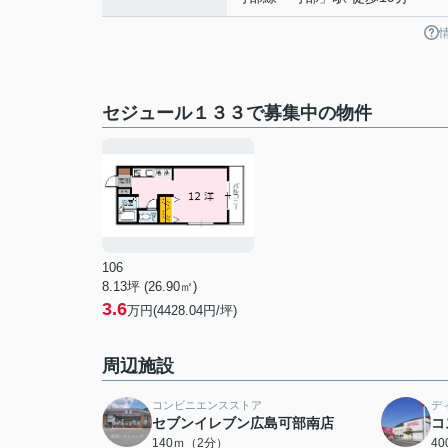
セジュール１３３で募集中の物件
106
8.13坪 (26.90㎡)
3.6
万円(4428.04円/坪)
周辺施設
コンビニエンスストア
デ
セブンイレブン広島可部南店
コ
140ｍ（2分）
4