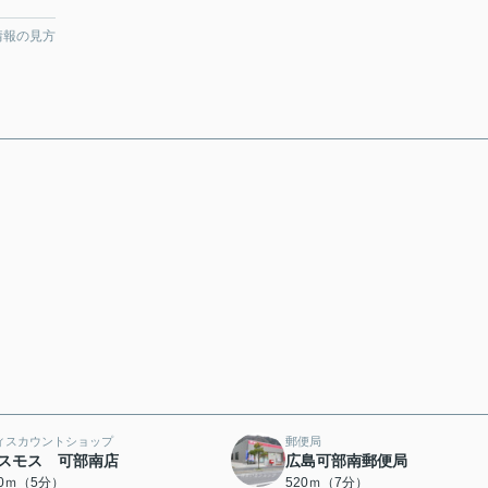
情報の見方
ィスカウントショップ
郵便局
スモス 可部南店
広島可部南郵便局
00ｍ（5分）
520ｍ（7分）