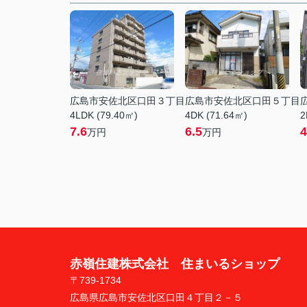
広島市安佐北区口田３丁目
広島市安佐北区口田５丁目
4LDK (79.40㎡)
4DK (71.64㎡)
2
7.6
6.5
4
万円
万円
赤嶺住建株式会社 住まいるショップ
〒739-1734
広島県広島市安佐北区口田４丁目２－５