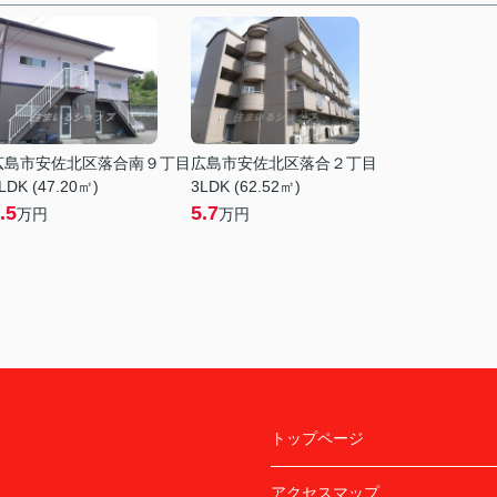
広島市安佐北区落合南９丁目
広島市安佐北区落合２丁目
LDK (47.20㎡)
3LDK (62.52㎡)
.5
5.7
万円
万円
トップページ
アクセスマップ