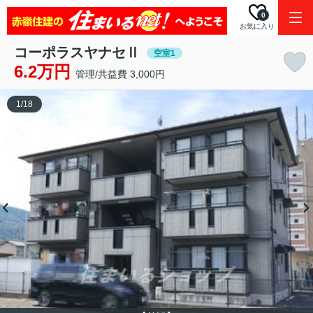
0
お気に入り
コーポラスヤナセⅡ
空室1
6.2万円
管理/共益費 3,000円
1
/
18