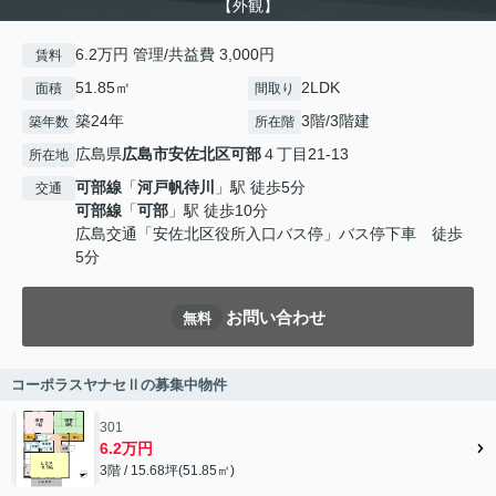
【外観】
6.2万円 管理/共益費 3,000円
賃料
51.85㎡
2LDK
面積
間取り
築24年
3階/3階建
築年数
所在階
広島県
広島市安佐北区
可部
４丁目21-13
所在地
可部線
「
河戸帆待川
」駅 徒歩5分
交通
可部線
「
可部
」駅 徒歩10分
広島交通「安佐北区役所入口バス停」バス停下車 徒歩
5分
お問い合わせ
無料
コーポラスヤナセⅡの募集中物件
301
6.2万円
3階 / 15.68坪(51.85㎡)