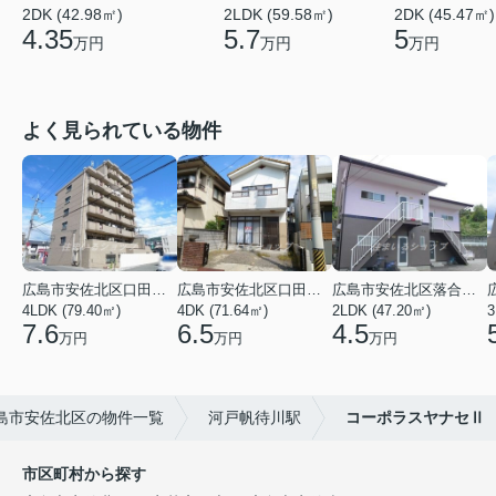
2DK (42.98㎡)
2LDK (59.58㎡)
2DK (45.47㎡)
4.35
5.7
5
万円
万円
万円
よく見られている物件
広島市安佐北区口田３丁目
広島市安佐北区口田５丁目
広島市安佐北区落合南９丁目
4LDK (79.40㎡)
4DK (71.64㎡)
2LDK (47.20㎡)
3
7.6
6.5
4.5
万円
万円
万円
島市安佐北区の物件一覧
河戸帆待川駅
コーポラスヤナセⅡ
市区町村から探す