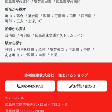
広島市安佐北区
安芸高田市
広島市安佐南区
町名から探す
亀山
落合
落合南
深川
可部南
口田
口田南
可部
三入
上深川町
沿線から探す
芸備線
可部線
広島高速交通アストラムライン
駅から探す
可部
河戸帆待川
玖村
安芸矢口
下深川
中島
あき亀山
中深川
向原
上深川
赤嶺住建株式会社 住まいるショップ
082-842-1652
お問い合わせ
〒739-1734
広島県広島市安佐北区口田４丁目２－５
営業時間：
09:00～20:00