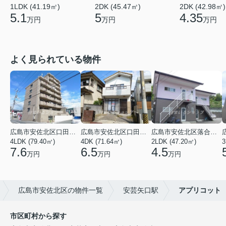
1LDK (41.19㎡)
2DK (45.47㎡)
2DK (42.98㎡)
5.1
5
4.35
万円
万円
万円
よく見られている物件
広島市安佐北区口田３丁目
広島市安佐北区口田５丁目
広島市安佐北区落合南９丁目
4LDK (79.40㎡)
4DK (71.64㎡)
2LDK (47.20㎡)
3
7.6
6.5
4.5
万円
万円
万円
広島市安佐北区の物件一覧
安芸矢口駅
アプリコット
市区町村から探す