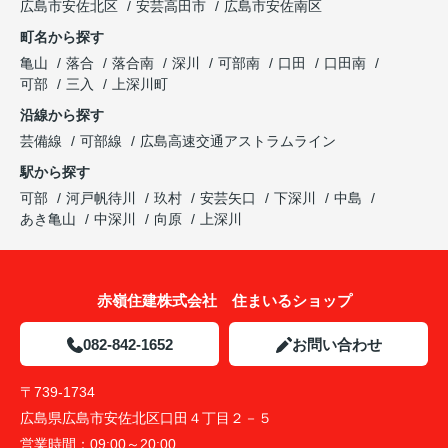
広島市安佐北区
安芸高田市
広島市安佐南区
町名から探す
亀山
落合
落合南
深川
可部南
口田
口田南
可部
三入
上深川町
沿線から探す
芸備線
可部線
広島高速交通アストラムライン
駅から探す
可部
河戸帆待川
玖村
安芸矢口
下深川
中島
あき亀山
中深川
向原
上深川
赤嶺住建株式会社 住まいるショップ
082-842-1652
お問い合わせ
〒739-1734
広島県広島市安佐北区口田４丁目２－５
営業時間：
09:00～20:00