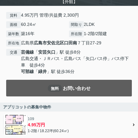
【外観】
4.95万円 管理/共益費 2,300円
賃料
60.24㎡
2LDK
面積
間取り
築16年
1-2階/2階建
築年数
所在階
広島県
広島市安佐北区
口田南
７丁目27-29
所在地
芸備線
「
安芸矢口
」駅 徒歩8分
交通
広島交通・ＪＲバス・広島バス「矢口バス停」バス停下
車 徒歩4分
可部線
「
緑井
」駅 徒歩36分
お問い合わせ
無料
アプリコットの募集中物件
109
4.95万円
1-2階 / 18.22坪(60.24㎡)