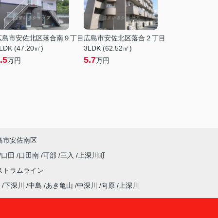
広島市安佐北区落合南９丁目
広島市安佐北区落合２丁目
LDK (47.20㎡)
3LDK (62.52㎡)
.5
5.7
万円
万円
島市安佐南区
口田
口田南
可部
三入
上深川町
ストラムライン
下深川
中島
あき亀山
中深川
向原
上深川