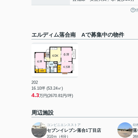
エルディム落合南 Aで募集中の物件
202
16.10坪 (53.24㎡)
4.3
万円(2670.81円/坪)
周辺施設
コンビニエンスストア
幼
セブンイレブン落合1丁目店
落
310ｍ（4分）
3