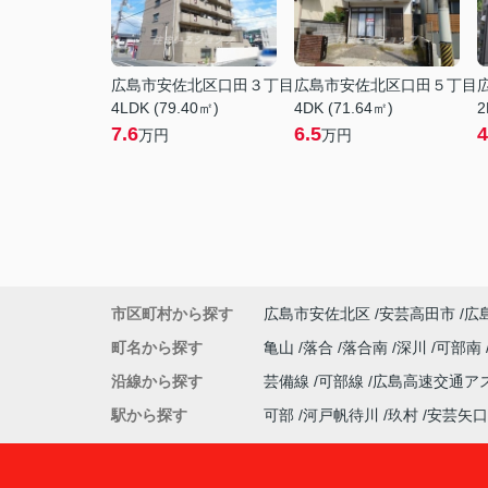
広島市安佐北区口田３丁目
広島市安佐北区口田５丁目
4LDK (79.40㎡)
4DK (71.64㎡)
2
7.6
6.5
4
万円
万円
市区町村から探す
広島市安佐北区
安芸高田市
広
町名から探す
亀山
落合
落合南
深川
可部南
沿線から探す
芸備線
可部線
広島高速交通ア
駅から探す
可部
河戸帆待川
玖村
安芸矢口