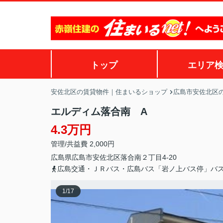
トップ
エリア
安佐北区の賃貸物件｜住まいるショップ
広島市安佐北区
エルディム落合南 A
4.3万円
管理/共益費 2,000円
広島県
広島市安佐北区
落合南
２丁目4-20
広島交通・ＪＲバス・広島バス「岩ノ上バス停」バ
1
/
17