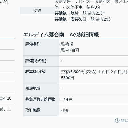
広島交通・ＪＲバス・広島バス「岩ノ上
-20
停」バス停下車 徒歩3分
交通
芸備線
「
玖村
」駅 徒歩21分
芸備線
「
安芸矢口
」駅 徒歩23分
エルディム落合南 Aの詳細情報
設備条件
駐輪場
駐車2台可
設備(その他)
-
駐車場/月額
空有/5,500円 (税込) １台目２台目共
5500円
用途地域
-
4-20
募集戸数 / 総戸数
- / 4戸
岩ノ上
取引態様
仲介
情報