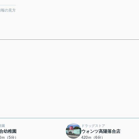
情報の見方
稚園
ドラッグストア
合幼稚園
ウォンツ高陽落合店
60ｍ（5分）
420ｍ（6分）