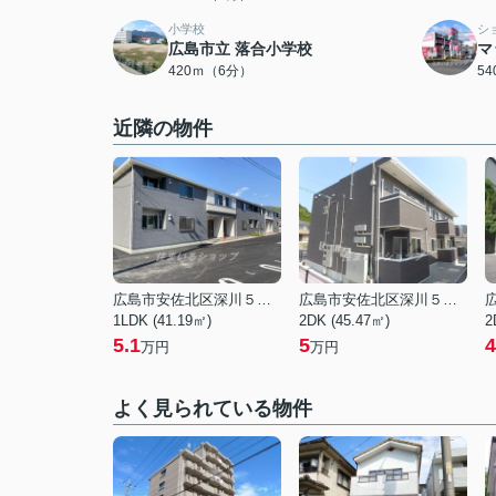
小学校
シ
広島市立 落合小学校
マ
420ｍ（6分）
5
近隣の物件
広島市安佐北区深川５丁目
広島市安佐北区深川５丁目
1LDK (41.19㎡)
2DK (45.47㎡)
2
5.1
5
4
万円
万円
よく見られている物件