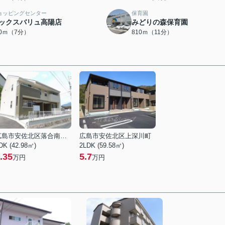
ョッピングセンター
保育園
ックスバリュ高陽店
みどりの森保育園
40ｍ（7分）
810ｍ（11分）
広島市安佐北区落合南９丁目
広島市安佐北区上深川町
DK (42.98㎡)
2LDK (59.58㎡)
.35
5.7
万円
万円