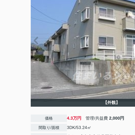
【外観】
4.3万円
管理/共益費
2,000円
価格
3DK/53.24㎡
間取り/面積