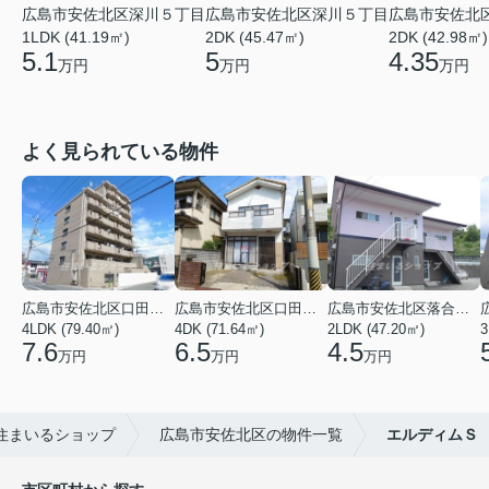
広島市安佐北区深川５丁目
広島市安佐北区深川５丁目
広島市安佐北
1LDK (41.19㎡)
2DK (45.47㎡)
2DK (42.98㎡)
5.1
5
4.35
万円
万円
万円
よく見られている物件
広島市安佐北区口田３丁目
広島市安佐北区口田５丁目
広島市安佐北区落合南９丁目
4LDK (79.40㎡)
4DK (71.64㎡)
2LDK (47.20㎡)
3
7.6
6.5
4.5
万円
万円
万円
住まいるショップ
広島市安佐北区の物件一覧
エルディムＳ