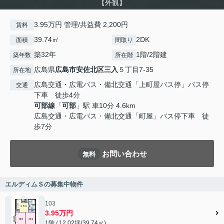
【外観】
3.95万円 管理/共益費 2,200円
賃料
39.74㎡
2DK
面積
間取り
築32年
1階/2階建
築年数
所在階
広島県
広島市安佐北区
三入
５丁目7-35
所在地
広島交通・広電バス・備北交通「上町屋バス停」バス停
交通
下車 徒歩4分
可部線
「
可部
」駅 車10分 4.6km
広島交通・広電バス・備北交通「町屋」バス停下車 徒
歩7分
お問い合わせ
無料
エルディムＳの募集中物件
103
3.95万円
1階 / 12.02坪(39.74㎡)