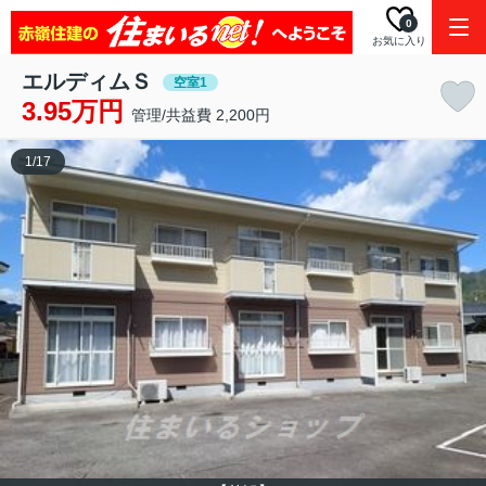
0
お気に入り
エルディムＳ
空室1
3.95万円
管理/共益費 2,200円
1
/
17