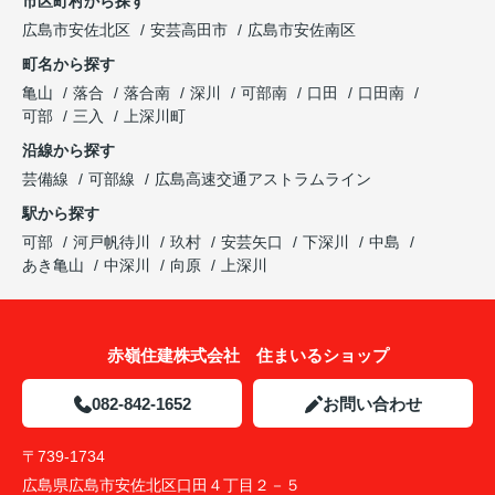
市区町村から探す
広島市安佐北区
安芸高田市
広島市安佐南区
町名から探す
亀山
落合
落合南
深川
可部南
口田
口田南
可部
三入
上深川町
沿線から探す
芸備線
可部線
広島高速交通アストラムライン
駅から探す
可部
河戸帆待川
玖村
安芸矢口
下深川
中島
あき亀山
中深川
向原
上深川
赤嶺住建株式会社 住まいるショップ
082-842-1652
お問い合わせ
〒739-1734
広島県広島市安佐北区口田４丁目２－５