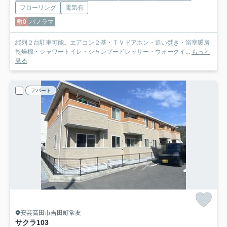
フローリング
電気有
敷0
パノラマ
縦列２台駐車可能。エアコン２基・ＴＶドアホン・追い焚き・浴室暖房
乾燥機・シャワートイレ・シャンプードレッサー・ウォークイ...
もっと
見る
アパート
安芸高田市吉田町常友
サクラ
103