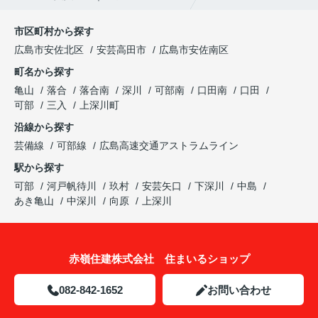
市区町村から探す
広島市安佐北区
安芸高田市
広島市安佐南区
町名から探す
亀山
落合
落合南
深川
可部南
口田南
口田
可部
三入
上深川町
沿線から探す
芸備線
可部線
広島高速交通アストラムライン
駅から探す
可部
河戸帆待川
玖村
安芸矢口
下深川
中島
あき亀山
中深川
向原
上深川
赤嶺住建株式会社 住まいるショップ
082-842-1652
お問い合わせ