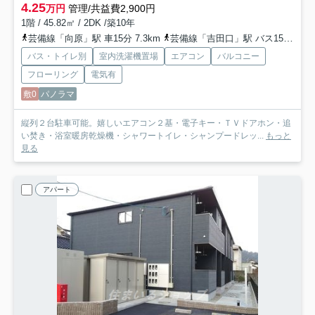
4.25
万円
管理/共益費2,900円
1階 / 45.82㎡ / 2DK /築10年
芸備線「向原」駅 車15分 7.3km
芸備線「吉田口」駅 バス15分 備北交通「青迫バス停」 停歩5分
バス・トイレ別
室内洗濯機置場
エアコン
バルコニー
フローリング
電気有
敷0
パノラマ
縦列２台駐車可能。嬉しいエアコン２基・電子キー・ＴＶドアホン・追
い焚き・浴室暖房乾燥機・シャワートイレ・シャンプードレッ...
もっと
見る
アパート