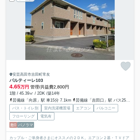
安芸高田市吉田町常友
パルティーレ
103
4.65
万円
管理/共益費2,800円
1階 / 45.39㎡ / 2DK /築14年
芸備線「向原」駅 車15分 7.1km
芸備線「吉田口」駅 バス25分 備北交通「青迫バス停」 停歩4分
バス・トイレ別
室内洗濯機置場
エアコン
バルコニー
フローリング
電気有
敷0
パノラマ
カップル・ご単身者さまにオススメの２ＤＫ。エアコン２基・ＴＶドア