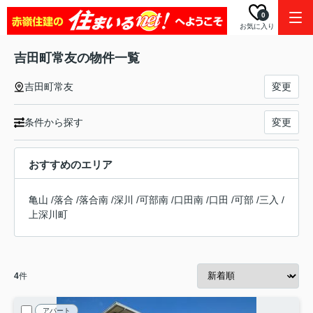
0
お気に入り
吉田町常友の物件一覧
吉田町常友
変更
条件から探す
変更
おすすめのエリア
亀山
/
落合
/
落合南
/
深川
/
可部南
/
口田南
/
口田
/
可部
/
三入
/
上深川町
4
件
アパート