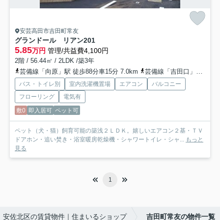
安芸高田市吉田町常友
グランドール リアン
201
5.85
万円
管理/共益費4,100円
2階 / 56.44㎡ / 2LDK /築3年
芸備線「向原」駅 徒歩88分車15分 7.0km
芸備線「吉田口」駅 バス25分 備北交通「青迫バス停」 停歩2分
バス・トイレ別
室内洗濯機置場
エアコン
バルコニー
フローリング
電気有
敷0
即入居可
ペット可
ペット（犬・猫）飼育可能の築浅２ＬＤＫ。嬉しいエアコン２基・ＴＶ
ドアホン・追い焚き・浴室暖房乾燥機・シャワートイレ・シャ...
もっと
見る
1
安佐北区の賃貸物件｜住まいるショップ
吉田町常友の物件一覧