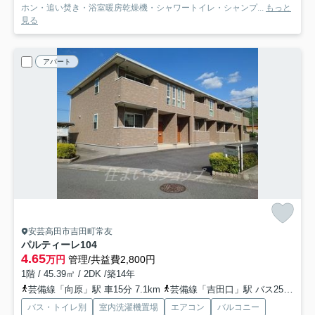
ホン・追い焚き・浴室暖房乾燥機・シャワートイレ・シャンプ...
もっと
見る
アパート
安芸高田市吉田町常友
パルティーレ
104
4.65
万円
管理/共益費2,800円
1階 / 45.39㎡ / 2DK /築14年
芸備線「向原」駅 車15分 7.1km
芸備線「吉田口」駅 バス25分 備北交通「青迫バス停」 停歩4分
バス・トイレ別
室内洗濯機置場
エアコン
バルコニー