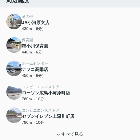
周辺施設
その他
JA小河原支店
430ｍ（6分）
保育園
狩小川保育園
440ｍ（6分）
ホームセンター
ナフコ高陽店
450ｍ（6分）
コンビニエンスストア
ローソン広島小河原町店
760ｍ（10分）
コンビニエンスストア
セブンイレブン上深川町店
780ｍ（10分）
すべて見る