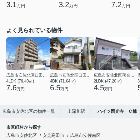
3.1
3.2
7.2
万円
万円
万円
よく見られている物件
広島市安佐北区口田３丁目
広島市安佐北区口田５丁目
広島市安佐北区落合南９丁目
4LDK (79.40㎡)
4DK (71.64㎡)
2LDK (47.20㎡)
3
7.6
6.5
4.5
万円
万円
万円
広島市安佐北区の物件一覧
上深川駅
ハイツ西光寺 Ｃ棟
市区町村から探す
広島市安佐北区
安芸高田市
広島市安佐南区