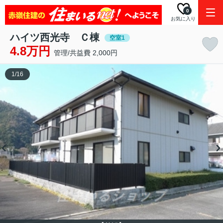
0
お気に入り
ハイツ西光寺 Ｃ棟
空室1
4.8万円
管理/共益費 2,000円
1
/
16