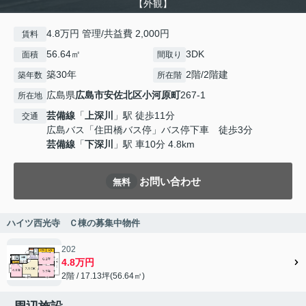
【外観】
4.8万円 管理/共益費 2,000円
賃料
56.64㎡
3DK
面積
間取り
築30年
2階/2階建
築年数
所在階
広島県
広島市安佐北区
小河原町
267-1
所在地
芸備線
「
上深川
」駅 徒歩11分
交通
広島バス「住田橋バス停」バス停下車 徒歩3分
芸備線
「
下深川
」駅 車10分 4.8km
お問い合わせ
無料
ハイツ西光寺 Ｃ棟の募集中物件
202
4.8万円
2階 / 17.13坪(56.64㎡)