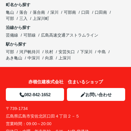
町名から探す
亀山
落合
落合南
深川
可部南
口田
口田南
可部
三入
上深川町
沿線から探す
芸備線
可部線
広島高速交通アストラムライン
駅から探す
可部
河戸帆待川
玖村
安芸矢口
下深川
中島
あき亀山
中深川
向原
上深川
赤嶺住建株式会社 住まいるショップ
082-842-1652
お問い合わせ
〒739-1734
広島県広島市安佐北区口田４丁目２－５
営業時間：
09:00～20:00